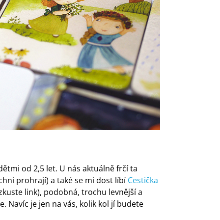
ětmi od 2,5 let. U nás aktuálně frčí ta
hni prohrají) a také se mi dost líbí
Cestička
zkuste link), podobná, trochu levnější a
le. Navíc je jen na vás, kolik kol jí budete