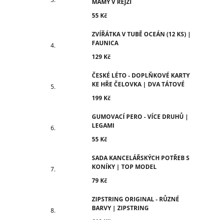
MÁMY V REJŽI
55 Kč
ZVÍŘÁTKA V TUBĚ OCEÁN (12 KS) |
FAUNICA
129 Kč
ČESKÉ LÉTO - DOPLŇKOVÉ KARTY
KE HŘE ČELOVKA | DVA TÁTOVÉ
199 Kč
GUMOVACÍ PERO - VÍCE DRUHŮ |
LEGAMI
55 Kč
SADA KANCELÁŘSKÝCH POTŘEB S
KONÍKY | TOP MODEL
79 Kč
ZIPSTRING ORIGINAL - RŮZNÉ
BARVY | ZIPSTRING