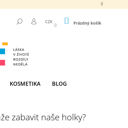
NÁKUPNÍ
HLEDAT
CZK
KOŠÍK
Prázdný košík
PŘIHLÁŠENÍ
KOSMETIKA
BLOG
Následující
že zabavit naše holky?
DNÍ BOMBA -