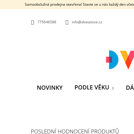
K
Přejít
Samoobslužná prodejna otevřena! Stavte se u nás každý den včetn
na
O
ZPĚT
ZPĚT
obsah
DO
DO
Š
OBCHODU
OBCHODU
775646588
info@dvatatove.cz
Í
K
PODLE VĚKU
NOVINKY
DÁ
P
O
S
MŮJ PRÁZDNINOVÝ KÁMOŠ - KNIHA
POSLEDNÍ HODNOCENÍ PRODUKTŮ