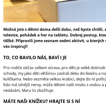
Možná jste s dětmi doma delší dobu, než byste chtěli, a
televize, pohádek a her na tabletu. Dobrej postup, kte
těžké. Připravili jsme seznam sedmi aktivit, u kterých
vás inspirují!
TO, CO BAVILO NÁS, BAVÍ I JE
Pro rodiče občas celkem otrava, pro děti je velké dobrodr
schody, my jako děti většinou zavírali deku do klavíru a na
kolíčkama. Nebo vezměte velkou krabici, dejte do ní polštá
Kdo má silnější nervy, může dětem nalít misku s vodou a po
nedávám, Maru to zbožňuje.
MÁTE NAŠI KNÍŽKU? HRAJTE SI S NÍ