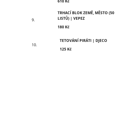
610 Kč
TRHACÍ BLOK ZEMĚ, MĚSTO (50
LISTŮ) | VEPEZ
180 Kč
TETOVÁNÍ PIRÁTI | DJECO
125 Kč