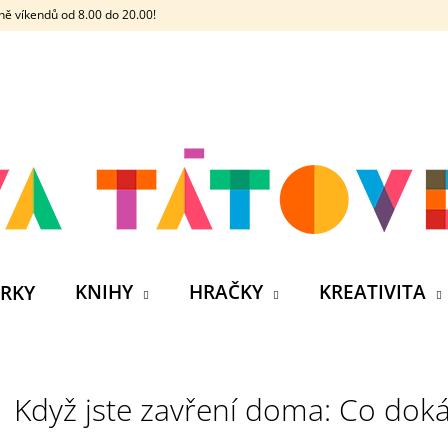
ě víkendů od 8.00 do 20.00!
CO POTŘEBUJETE NAJÍT?
HLEDAT
DOPORUČUJEME
KNIHY
HRAČKY
KREATIVITA
RKY
Když jste zavření doma: Co doká
ČELOVKA - ČESKÁ HÁDACÍ HRA SE 4
SILIKONOVÁ VO