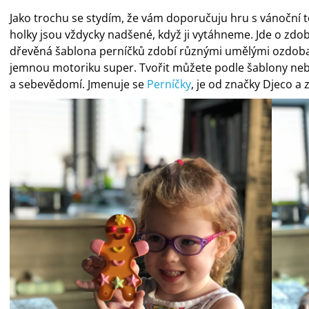
Jako trochu se stydím, že vám doporučuju hru s vánoční t
holky jsou vždycky nadšené, když ji vytáhneme. Jde o zdo
dřevěná šablona perníčků zdobí různými umělými ozdobami 
jemnou motoriku super. Tvořit můžete podle šablony nebo 
a sebevědomí. Jmenuje se
Perníčky
, je od značky Djeco a z