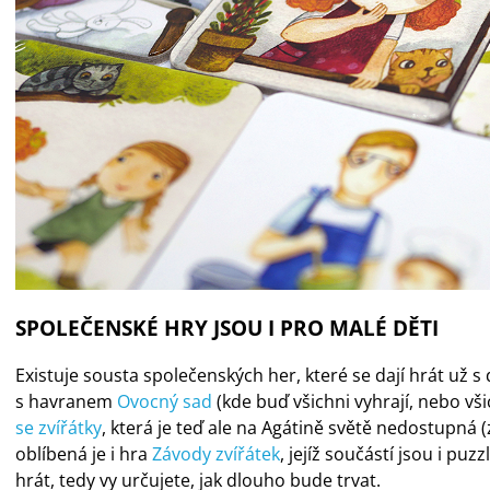
SPOLEČENSKÉ HRY JSOU I PRO MALÉ DĚTI
Existuje sousta společenských her, které se dají hrát už s d
s havranem
Ovocný sad
(kde buď všichni vyhrají, nebo všic
se zvířátky
, která je teď ale na Agátině světě nedostupná (
oblíbená je i hra
Závody zvířátek
, jejíž součástí jsou i puzz
hrát, tedy vy určujete, jak dlouho bude trvat.