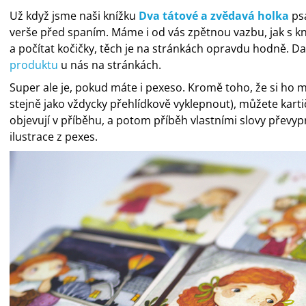
Už když jsme naši knížku
Dva tátové a zvědavá holka
psa
verše před spaním. Máme i od vás zpětnou vazbu, jak s kníž
a počítat kočičky, těch je na stránkách opravdu hodně. D
produktu
u nás na stránkách.
Super ale je, pokud máte i pexeso. Kromě toho, že si ho
stejně jako vždycky přehlídkově vyklepnout), můžete kartič
objevují v příběhu, a potom příběh vlastními slovy převy
ilustrace z pexes.