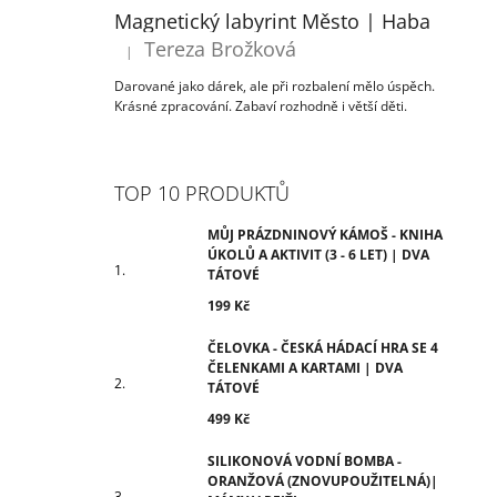
ÚKOLŮ A AKTIVIT (3 - 6 LET) | DVA
T
Magnetický labyrint Město | Haba
TÁTOVÉ
R
Tereza Brožková
199 Kč
|
Hodnocení produktu je 5 z 5 hvězdiček.
A
Darované jako dárek, ale při rozbalení mělo úspěch.
N
Krásné zpracování. Zabaví rozhodně i větší děti.
N
Í
P
TOP 10 PRODUKTŮ
A
N
MŮJ PRÁZDNINOVÝ KÁMOŠ - KNIHA
ÚKOLŮ A AKTIVIT (3 - 6 LET) | DVA
E
TÁTOVÉ
L
199 Kč
ČELOVKA - ČESKÁ HÁDACÍ HRA SE 4
ČELENKAMI A KARTAMI | DVA
TÁTOVÉ
499 Kč
SILIKONOVÁ VODNÍ BOMBA -
ORANŽOVÁ (ZNOVUPOUŽITELNÁ)|