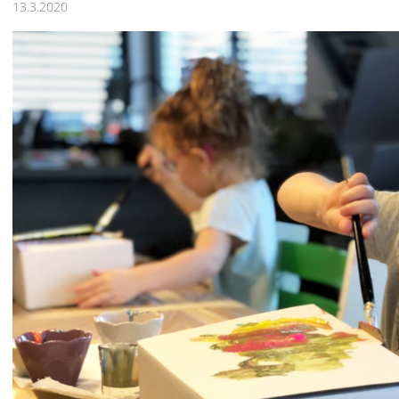
ČELENKAMI A KARTAMI | DVA TÁTOVÉ
ORANŽOVÁ (ZN
13.3.2020
MÁMY V REJŽI
499 Kč
55 Kč