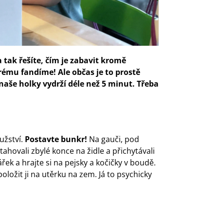
 tak řešíte, čím je zabavit kromě
rému fandíme! Ale občas je to prostě
 naše holky vydrží déle než 5 minut. Třeba
užství.
Postavte bunkr!
Na gauči, pod
tahovali zbylé konce na židle a přichytávali
řek a hrajte si na pejsky a kočičky v boudě.
ložit ji na utěrku na zem. Já to psychicky