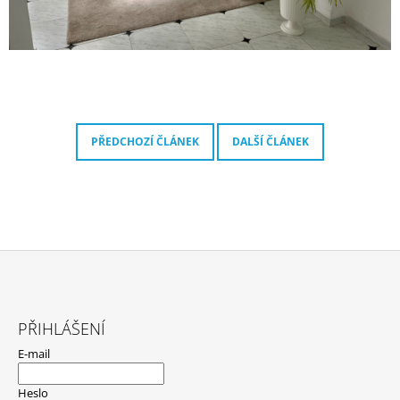
PŘEDCHOZÍ ČLÁNEK
DALŠÍ ČLÁNEK
Z
Á
PŘIHLÁŠENÍ
P
E-mail
A
T
Heslo