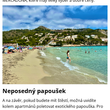
MERCADONA, které mají velký výběr a dobré ceny.
Neposedný papoušek
A na závěr, pokud budete mít štěstí, možná uvidíte
kolem apartmánů poletovat exotického papouška. Pro