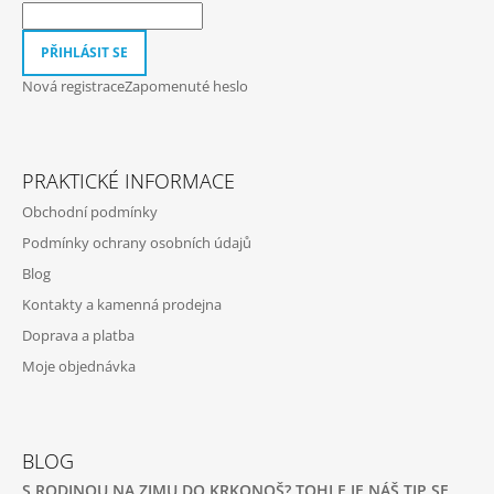
Í
PŘIHLÁSIT SE
Nová registrace
Zapomenuté heslo
PRAKTICKÉ INFORMACE
Obchodní podmínky
Podmínky ochrany osobních údajů
Blog
Kontakty a kamenná prodejna
Doprava a platba
Moje objednávka
BLOG
S RODINOU NA ZIMU DO KRKONOŠ? TOHLE JE NÁŠ TIP SE