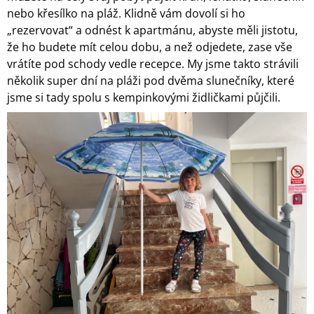
nebo křesílko na pláž. Klidně vám dovolí si ho
„rezervovat“ a odnést k apartmánu, abyste měli jistotu,
že ho budete mít celou dobu, a než odjedete, zase vše
vrátíte pod schody vedle recepce. My jsme takto strávili
několik super dní na pláži pod dvěma slunečníky, které
jsme si tady spolu s kempinkovými židličkami půjčili.