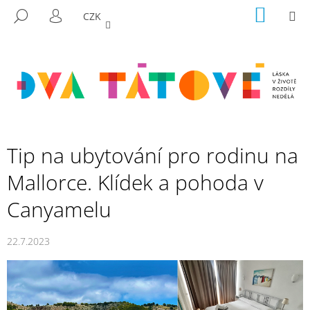
K
Přejít
NÁKUP
M
HLEDAT
CZK
na
KOŠÍK
O
PŘIHLÁŠENÍ
ZPĚT
ZPĚT
obsah
Š
Í
C
K
O
P
O
T
Tip na ubytování pro rodinu na
Ř
Mallorce. Klídek a pohoda v
E
B
Canyamelu
U
J
22.7.2023
E
T
E
N