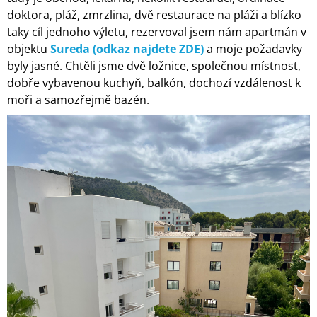
J
doktora, pláž, zmrzlina, dvě restaurace na pláži a blízko
E
taky cíl jednoho výletu, rezervoval jsem nám apartmán v
M
objektu
Sureda (odkaz najdete ZDE)
a moje požadavky
E
byly jasné. Chtěli jsme dvě ložnice, společnou místnost,
dobře vybavenou kuchyň, balkón, dochozí vzdálenost k
ČESKÉ
LÉTO
moři a samozřejmě bazén.
-
DOPLŇKOVÉ
KARTY
KE
HŘE
ČELOVKA
|
DVA
TÁTOVÉ
199
Kč