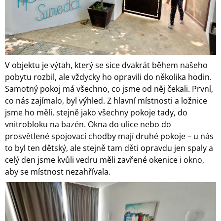
V objektu je výtah, který se sice dvakrát během našeho
pobytu rozbil, ale vždycky ho opravili do několika hodin.
Samotný pokoj má všechno, co jsme od něj čekali. První,
co nás zajímalo, byl výhled. Z hlavní místnosti a ložnice
jsme ho měli, stejně jako všechny pokoje tady, do
vnitrobloku na bazén. Okna do ulice nebo do
prosvětlené spojovací chodby mají druhé pokoje – u nás
to byl ten dětský, ale stejně tam děti opravdu jen spaly a
celý den jsme kvůli vedru měli zavřené okenice i okno,
aby se místnost nezahřívala.