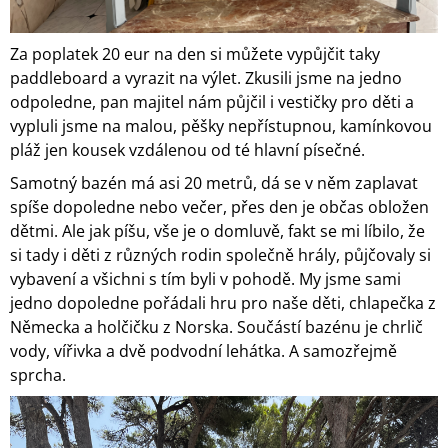
Za poplatek 20 eur na den si můžete vypůjčit taky
paddleboard a vyrazit na výlet. Zkusili jsme na jedno
odpoledne, pan majitel nám půjčil i vestičky pro děti a
vypluli jsme na malou, pěšky nepřístupnou, kamínkovou
pláž jen kousek vzdálenou od té hlavní písečné.
Samotný bazén má asi 20 metrů, dá se v něm zaplavat
spíše dopoledne nebo večer, přes den je občas obložen
dětmi. Ale jak píšu, vše je o domluvě, fakt se mi líbilo, že
si tady i děti z různých rodin společně hrály, půjčovaly si
vybavení a všichni s tím byli v pohodě. My jsme sami
jedno dopoledne pořádali hru pro naše děti, chlapečka z
Německa a holčičku z Norska. Součástí bazénu je chrlič
vody, vířivka a dvě podvodní lehátka. A samozřejmě
sprcha.