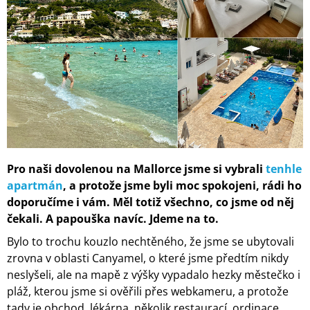
A
J
Í
T
?
HLEDAT
Pro naši dovolenou na Mallorce jsme si vybrali
tenhle
apartmán
, a protože jsme byli moc spokojeni, rádi ho
doporučíme i vám. Měl totiž všechno, co jsme od něj
D
čekali. A papouška navíc. Jdeme na to.
O
Bylo to trochu kouzlo nechtěného, že jsme se ubytovali
P
O
zrovna v oblasti Canyamel, o které jsme předtím nikdy
R
neslyšeli, ale na mapě z výšky vypadalo hezky městečko i
U
pláž, kterou jsme si ověřili přes webkameru, a protože
Č
tady je obchod, lékárna, několik restaurací, ordinace
U