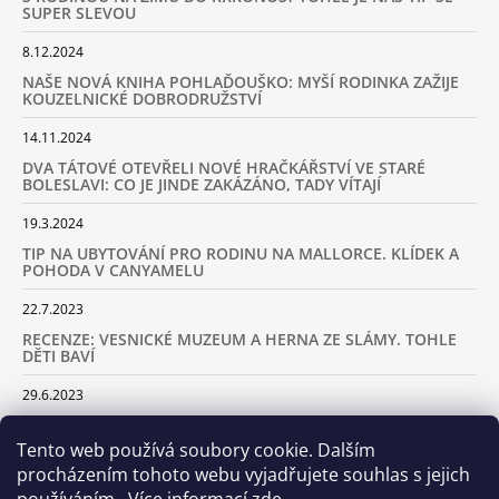
SUPER SLEVOU
8.12.2024
NAŠE NOVÁ KNIHA POHLAĎOUŠKO: MYŠÍ RODINKA ZAŽIJE
KOUZELNICKÉ DOBRODRUŽSTVÍ
14.11.2024
DVA TÁTOVÉ OTEVŘELI NOVÉ HRAČKÁŘSTVÍ VE STARÉ
BOLESLAVI: CO JE JINDE ZAKÁZÁNO, TADY VÍTAJÍ
19.3.2024
TIP NA UBYTOVÁNÍ PRO RODINU NA MALLORCE. KLÍDEK A
POHODA V CANYAMELU
22.7.2023
RECENZE: VESNICKÉ MUZEUM A HERNA ZE SLÁMY. TOHLE
DĚTI BAVÍ
29.6.2023
KARAVANEM S DĚTMI NA LYŽOVAČKU DO ALP: KAM JET A
KOLIK VÁS TO BUDE STÁT
Tento web používá soubory cookie. Dalším
procházením tohoto webu vyjadřujete souhlas s jejich
18.2.2023