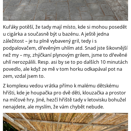
Kuřáky potěší, že tady mají místo, kde si mohou posedět
u cigárka a současně být u bazénu. A ještě jedna
záležitost – je tu plně vybavený gril, tedy i s
podpalovačem, dřevěným uhlím atd. Snad jste šikovnější
než my – my, zhýčkaní plynovým grilem, jsme to dřevěné
uhlí nerozpálili. Resp. asi by se to po dalších 10 minutách
povedlo, ale když ze mě v tom horku odkapával pot na
zem, vzdal jsem to.
Z komplexu vedou vrátka přímo k malému dětskému
hřišti, kde je houpačka pro dvě děti, klouzačka a prostor
na míčové hry. Jiné, hezčí hřiště tady v letovisku bohužel
nenajdete, ale myslím, že vám chybět nebude.