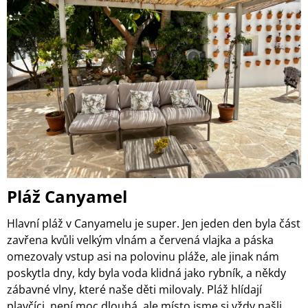
Pláž Canyamel
Hlavní pláž v Canyamelu je super. Jen jeden den byla část
zavřena kvůli velkým vlnám a červená vlajka a páska
omezovaly vstup asi na polovinu pláže, ale jinak nám
poskytla dny, kdy byla voda klidná jako rybník, a někdy
zábavné vlny, které naše děti milovaly. Pláž hlídají
plavčíci, není moc dlouhá, ale místo jsme si vždy našli.