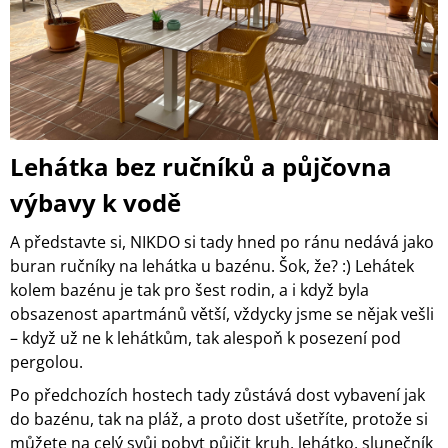
Lehátka bez ručníků a půjčovna
výbavy k vodě
A představte si, NIKDO si tady hned po ránu nedává jako
buran ručníky na lehátka u bazénu. Šok, že? :) Lehátek
kolem bazénu je tak pro šest rodin, a i když byla
obsazenost apartmánů větší, vždycky jsme se nějak vešli
– když už ne k lehátkům, tak alespoň k posezení pod
pergolou.
Po předchozích hostech tady zůstává dost vybavení jak
do bazénu, tak na pláž, a proto dost ušetříte, protože si
můžete na celý svůj pobyt půjčit kruh, lehátko, slunečník