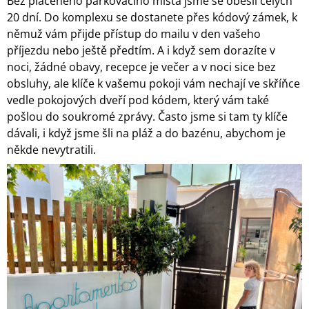
Bez placeného parkovacího místa jsme se obešli celých
20 dní. Do komplexu se dostanete přes kódový zámek, k
němuž vám přijde přístup do mailu v den vašeho
příjezdu nebo ještě předtím. A i když sem dorazíte v
noci, žádné obavy, recepce je večer a v noci sice bez
obsluhy, ale klíče k vašemu pokoji vám nechají ve skříňce
vedle pokojových dveří pod kódem, který vám také
pošlou do soukromé zprávy. Často jsme si tam ty klíče
dávali, i když jsme šli na pláž a do bazénu, abychom je
někde nevytratili.