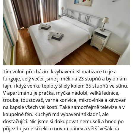
Tím volně přecházím k vybavení. Klimatizace tu je a
funguje, celý večer jsme ji měli na 23 stupňů a bylo nám
fajn, i když venku teploty šílely kolem 35 stupňů ve stínu.
V apartmánu je pračka, myčka nádobí, velká lednice,
trouba, toustovač, varná konvice, mikrovlnka a kávovar
na kapsle všech velikostí. Také samozřejmě televize a v
koupelně fén. Kuchyň má vybavení základní, ale
dostačující. Nic jsme si dokupovat nemuseli a hned po
příjezdu jsme si řekli o novou pánev a větší věšák na