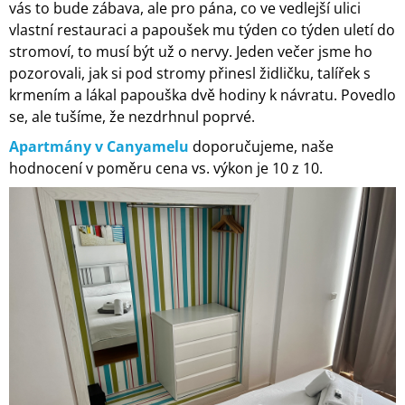
vás to bude zábava, ale pro pána, co ve vedlejší ulici
vlastní restauraci a papoušek mu týden co týden uletí do
stromoví, to musí být už o nervy. Jeden večer jsme ho
pozorovali, jak si pod stromy přinesl židličku, talířek s
krmením a lákal papouška dvě hodiny k návratu. Povedlo
se, ale tušíme, že nezdrhnul poprvé.
Apartmány v Canyamelu
doporučujeme, naše
hodnocení v poměru cena vs. výkon je 10 z 10.