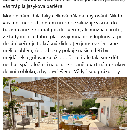
vás trápila jazyková bariéra.
Moc se nám líbila taky celková nálada ubytování. Nikdo
vás moc neprudí, dětem nikdo nezakazuje skákat do
bazénu ani se koupat později večer, ale možná i proto,
že tady docela dobře platí vzájemná ohleduplnost a po
desáté večer je tu krásný klídek. Jen jeden večer jsme
měli problém, že pod okny pokoje našich dětí byl
mejdánek a grilovačka až do půlnoci, ale tak jsme děti
nechali spát v ložnici na druhé straně apartmánu s okny
do vnitrobloku, a bylo vyřešeno. Vždyť jsou prázdniny.