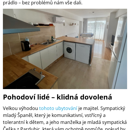
prádlo – bez problémů nám vše dali.
Pohodoví lidé – klidná dovolená
Velkou výhodou
tohoto ubytování
je majitel. Sympatický
mladý Španěl, který je komunikativní, vstřícný a
tolerantní k dětem, a jeho manželka je mladá sympatická
Češka z Pardubic, která vám ochotně pomůže, pokud by