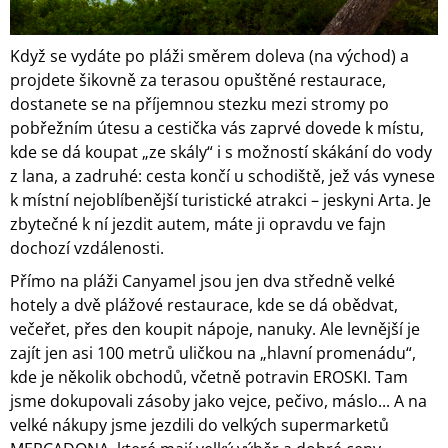
Když se vydáte po pláži směrem doleva (na východ) a
projdete šikovně za terasou opuštěné restaurace,
dostanete se na příjemnou stezku mezi stromy po
pobřežním útesu a cestička vás zaprvé dovede k místu,
kde se dá koupat „ze skály“ i s možností skákání do vody
z lana, a zadruhé: cesta končí u schodiště, jež vás vynese
k místní nejoblíbenější turistické atrakci – jeskyni Arta. Je
zbytečné k ní jezdit autem, máte ji opravdu ve fajn
dochozí vzdálenosti.
Přímo na pláži Canyamel jsou jen dva středně velké
hotely a dvě plážové restaurace, kde se dá obědvat,
večeřet, přes den koupit nápoje, nanuky. Ale levnější je
zajít jen asi 100 metrů uličkou na „hlavní promenádu“,
kde je několik obchodů, včetně potravin EROSKI. Tam
jsme dokupovali zásoby jako vejce, pečivo, máslo... A na
velké nákupy jsme jezdili do velkých supermarketů