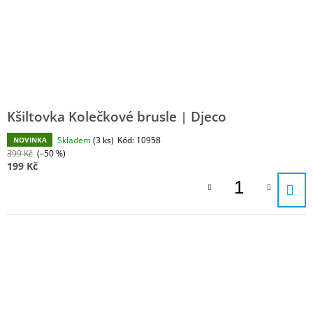
Kšiltovka Kolečkové brusle | Djeco
Skladem
(3 ks)
Kód:
10958
NOVINKA
399 Kč
(–50 %)
199 Kč