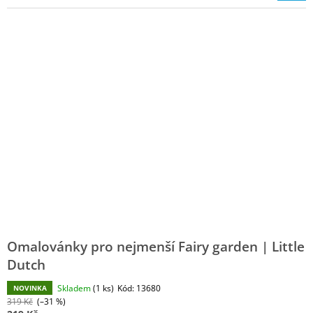
J
E
M
E
SMYSLÍNA
V
PIZZERII
|
MÁMY
V
REJŽI
480
Kč
Omalovánky pro nejmenší Fairy garden | Little
Dutch
Skladem
(1 ks)
Kód:
13680
NOVINKA
319 Kč
(–31 %)