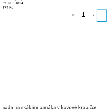
299 Kč
(–40 %)
179 Kč
Sada na skákání panáka v kovové krabičce |