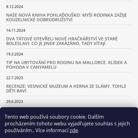
8.12.2024
NAŠE NOVÁ KNIHA POHLAĎOUŠKO: MYŠÍ RODINKA ZAŽIJE
KOUZELNICKÉ DOBRODRUŽSTVÍ
14.11.2024
DVA TÁTOVÉ OTEVŘELI NOVÉ HRAČKÁŘSTVÍ VE STARÉ
BOLESLAVI: CO JE JINDE ZAKÁZÁNO, TADY VÍTAJÍ
19.3.2024
TIP NA UBYTOVÁNÍ PRO RODINU NA MALLORCE. KLÍDEK A
POHODA V CANYAMELU
22.7.2023
RECENZE: VESNICKÉ MUZEUM A HERNA ZE SLÁMY. TOHLE
DĚTI BAVÍ
29.6.2023
KARAVANEM S DĚTMI NA LYŽOVAČKU DO ALP: KAM JET A
KOLIK VÁS TO BUDE STÁT
Tento web používá soubory cookie. Dalším
procházením tohoto webu vyjadřujete souhlas s jejich
18.2.2023
používáním.. Více informací
zde
.
ARCHIV