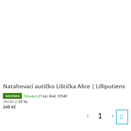
Natahovací autíčko Lištička Alice | Lilliputiens
Skladem
(1 ks)
Kód:
10540
NOVINKA
389 Kč
(–35 %)
249 Kč