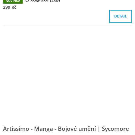
Na dotaz
Kód:
14649
NOVINKA
299 Kč
DETAIL
Artissimo - Manga - Bojové umění | Sycomore