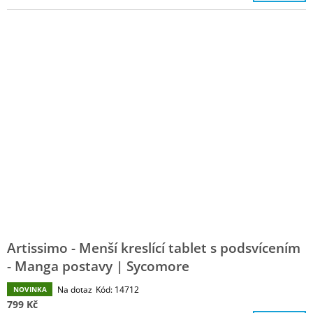
J
E
M
E
MŮJ
PRÁZDNINOVÝ
KÁMOŠ
-
KNIHA
ÚKOLŮ
A
AKTIVIT
(3
-
6
LET)
|
DVA
Artissimo - Menší kreslící tablet s podsvícením
TÁTOVÉ
- Manga postavy | Sycomore
199
Kč
Na dotaz
Kód:
14712
NOVINKA
799 Kč