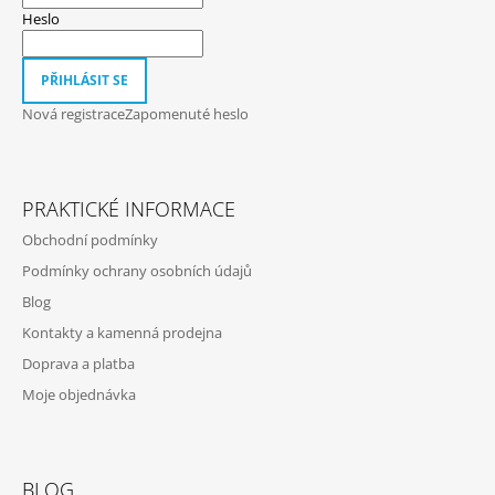
T
Ý
Heslo
P
Í
I
S
PŘIHLÁSIT SE
U
Nová registrace
Zapomenuté heslo
PRAKTICKÉ INFORMACE
Obchodní podmínky
Podmínky ochrany osobních údajů
Blog
Kontakty a kamenná prodejna
Doprava a platba
Moje objednávka
BLOG