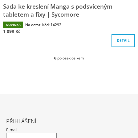
Sada ke kreslení Manga s podsvíceným
tabletem a fixy | Sycomore
Na dotaz
Kód:
14292
NOVINKA
1 099 Kč
DETAIL
6
položek celkem
O
V
L
Á
D
A
C
Í
P
Z
R
Á
V
PŘIHLÁŠENÍ
P
K
E-mail
Y
A
V