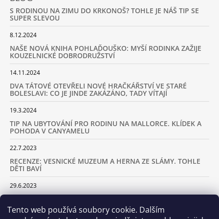
S RODINOU NA ZIMU DO KRKONOŠ? TOHLE JE NÁŠ TIP SE
SUPER SLEVOU
8.12.2024
NAŠE NOVÁ KNIHA POHLAĎOUŠKO: MYŠÍ RODINKA ZAŽIJE
KOUZELNICKÉ DOBRODRUŽSTVÍ
14.11.2024
DVA TÁTOVÉ OTEVŘELI NOVÉ HRAČKÁŘSTVÍ VE STARÉ
BOLESLAVI: CO JE JINDE ZAKÁZÁNO, TADY VÍTAJÍ
19.3.2024
TIP NA UBYTOVÁNÍ PRO RODINU NA MALLORCE. KLÍDEK A
POHODA V CANYAMELU
22.7.2023
RECENZE: VESNICKÉ MUZEUM A HERNA ZE SLÁMY. TOHLE
DĚTI BAVÍ
29.6.2023
KARAVANEM S DĚTMI NA LYŽOVAČKU DO ALP: KAM JET A
KOLIK VÁS TO BUDE STÁT
Tento web používá soubory cookie. Dalším