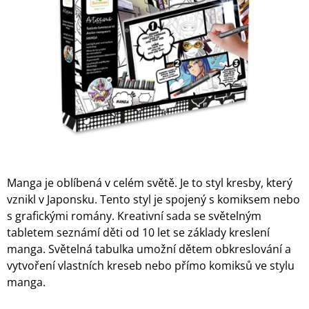
5
A
hvězdiček.
J
Í
T
?
HLEDAT
Manga je oblíbená v celém světě. Je to styl kresby, který
vznikl v Japonsku. Tento styl je spojený s komiksem nebo
D
s grafickými romány. Kreativní sada se světelným
O
tabletem seznámí děti od 10 let se základy kreslení
P
manga. Světelná tabulka umožní dětem obkreslování a
O
vytvoření vlastních kreseb nebo přímo komiksů ve stylu
R
U
manga.
Č
U