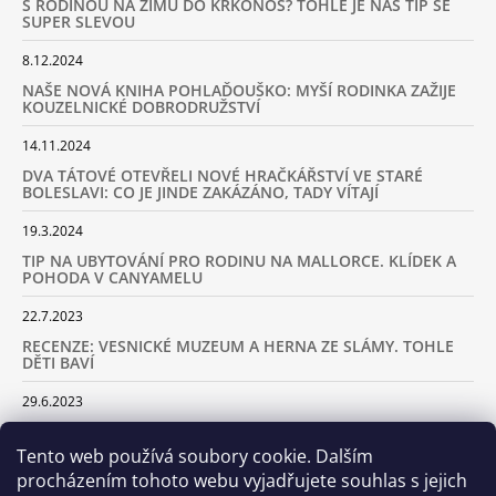
S RODINOU NA ZIMU DO KRKONOŠ? TOHLE JE NÁŠ TIP SE
SUPER SLEVOU
8.12.2024
NAŠE NOVÁ KNIHA POHLAĎOUŠKO: MYŠÍ RODINKA ZAŽIJE
KOUZELNICKÉ DOBRODRUŽSTVÍ
14.11.2024
DVA TÁTOVÉ OTEVŘELI NOVÉ HRAČKÁŘSTVÍ VE STARÉ
BOLESLAVI: CO JE JINDE ZAKÁZÁNO, TADY VÍTAJÍ
19.3.2024
TIP NA UBYTOVÁNÍ PRO RODINU NA MALLORCE. KLÍDEK A
POHODA V CANYAMELU
22.7.2023
RECENZE: VESNICKÉ MUZEUM A HERNA ZE SLÁMY. TOHLE
DĚTI BAVÍ
29.6.2023
KARAVANEM S DĚTMI NA LYŽOVAČKU DO ALP: KAM JET A
KOLIK VÁS TO BUDE STÁT
Tento web používá soubory cookie. Dalším
procházením tohoto webu vyjadřujete souhlas s jejich
18.2.2023