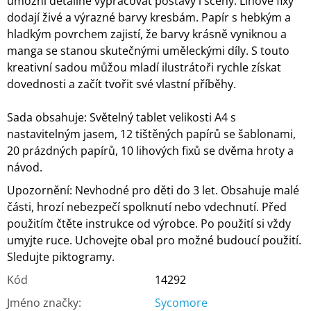
umožní detailně vypracovat postavy i scény. Lihové fixy
dodají živé a výrazné barvy kresbám. Papír s hebkým a
hladkým povrchem zajistí, že barvy krásně vyniknou a
manga se stanou skutečnými uměleckými díly. S touto
kreativní sadou můžou mladí ilustrátoři rychle získat
dovednosti a začít tvořit své vlastní příběhy.
Sada obsahuje: Světelný tablet velikosti A4 s
nastavitelným jasem, 12 tištěných papírů se šablonami,
20 prázdných papírů, 10 lihových fixů se dvěma hroty a
návod.
Upozornění: Nevhodné pro děti do 3 let. Obsahuje malé
části, hrozí nebezpečí spolknutí nebo vdechnutí. Před
použitím čtěte instrukce od výrobce. Po použití si vždy
umyjte ruce. Uchovejte obal pro možné budoucí použití.
Sledujte piktogramy.
Kód
14292
Jméno značky
:
Sycomore