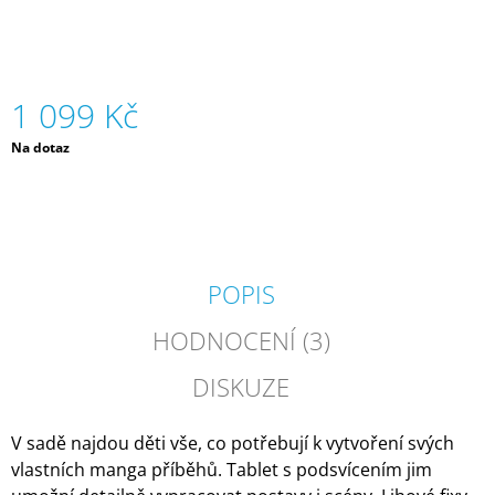
J
E
M
E
1 099 Kč
BUBLETO
Měrná
Na dotaz
DÓZA
cena:
-
VOŇAVÝ
PĚNÍCÍ
PRÁŠEK
PRO
ČAROHRANÍ
-
POPIS
MOŘE
|
HODNOCENÍ (3)
BUBLETO
389
DISKUZE
Kč
V sadě najdou děti vše, co potřebují k vytvoření svých
vlastních manga příběhů. Tablet s podsvícením jim