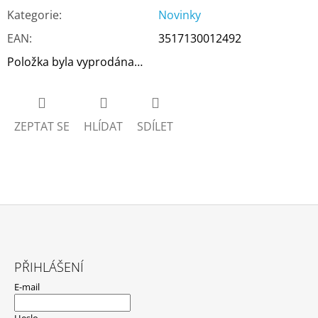
Kategorie
:
Novinky
EAN
:
3517130012492
Položka byla vyprodána…
ZEPTAT SE
HLÍDAT
SDÍLET
Z
Á
PŘIHLÁŠENÍ
P
E-mail
A
T
Heslo