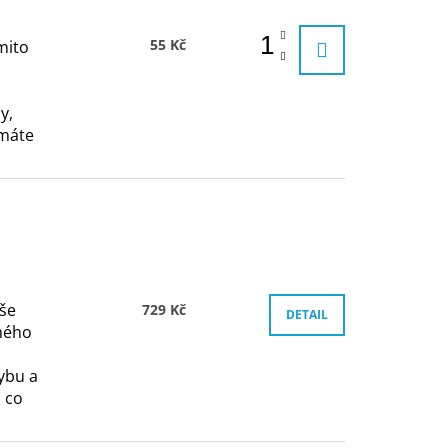
55 Kč
mito
y,
 máte
še
729 Kč
DETAIL
čného
ybu a
 co