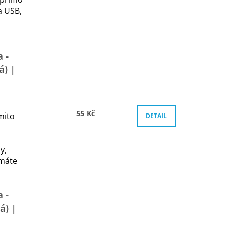
a USB,
 -
á) |
55 Kč
mito
DETAIL
y,
 máte
 -
á) |