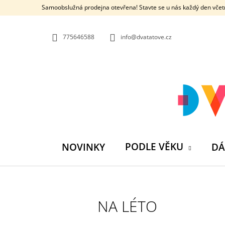
K
Přejít
Samoobslužná prodejna otevřena! Stavte se u nás každý den včetn
na
O
ZPĚT
ZPĚT
obsah
DO
DO
Š
OBCHODU
OBCHODU
775646588
info@dvatatove.cz
Í
K
PODLE VĚKU
NOVINKY
DÁ
NA LÉTO
MŮJ PRÁZDNINOVÝ KÁMOŠ - KNIHA