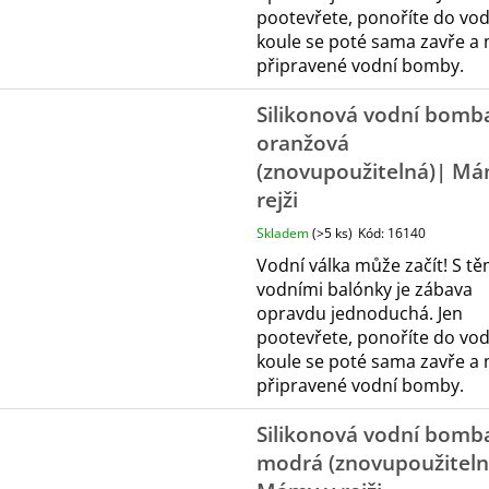
pootevřete, ponoříte do vod
koule se poté sama zavře a
připravené vodní bomby.
Silikonová vodní bomba
oranžová
(znovupoužitelná)| Má
rejži
Skladem
(>5 ks)
Kód:
16140
Vodní válka může začít! S tě
vodními balónky je zábava
opravdu jednoduchá. Jen
pootevřete, ponoříte do vod
koule se poté sama zavře a
připravené vodní bomby.
Silikonová vodní bomba
modrá (znovupoužiteln