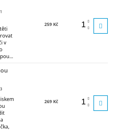
1
259 Kč
ěti
rovat
i v
o
pou...
kou
3
tiskem
269 Kč
ou
it
na
ička,