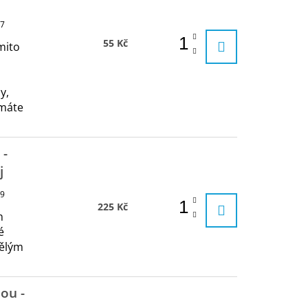
7
55 Kč
mito
y,
 máte
 -
j
9
225 Kč
n
é
vělým
ou -