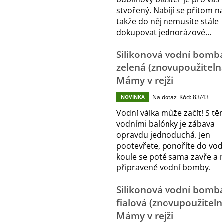
stvořený. Nabíjí se přitom n
takže do něj nemusíte stále
dokupovat jednorázové...
Silikonová vodní bomba
zelená (znovupoužiteln
Mámy v rejži
Na dotaz
Kód:
83/43
NOVINKA
Vodní válka může začít! S tě
vodními balónky je zábava
opravdu jednoduchá. Jen
pootevřete, ponoříte do vod
koule se poté sama zavře a
připravené vodní bomby.
Silikonová vodní bomba
fialová (znovupoužiteln
Mámy v rejži