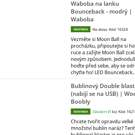
Ý
ČELENKAMI A KARTAMI | DVA TÁTOVÉ
(ZNOVUPOUŽITEL
Waboba na lanku
P
499 Kč
55 Kč
Bounceback - modrý |
Waboba
S
P
Na dotaz
Kód:
16324
NOVINKA
R
Vezměte si Moon Ball na
O
procházku, připoutejte si ho
ruce a zažijte Moon Ball zcel
D
novým způsobem. Jednoduš
U
hoďte před sebe, aby se odra
K
chyťte ho! LED Bounceback..
T
Ů
Bublinový Double blast
(nabíjí se na USB) | Wo
Boobly
Skladem
(1 ks)
Kód:
1621
NOVINKA
Chcete tvořit opravdu velké
množství bublin naráz? Ten
bublinový blaster je pro vás