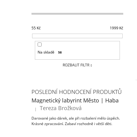
ÚKOLŮ A AKTIVIT (3 - 6 LET) | DVA
P
TÁTOVÉ
O
199 Kč
I
S
T
55
Kč
1999
Kč
R
A
N
Na skladě
58
N
ROZBALIT FILTR
Í
P
A
N
POSLEDNÍ HODNOCENÍ PRODUKTŮ
E
Magnetický labyrint Město | Haba
L
Tereza Brožková
|
Hodnocení produktu je 5 z 5 hvězdiček.
Darované jako dárek, ale při rozbalení mělo úspěch.
Krásné zpracování. Zabaví rozhodně i větší děti.