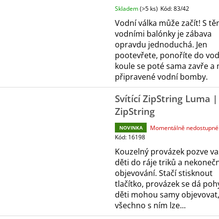
Skladem
(>5 ks)
Kód:
83/42
Vodní válka může začít! S tě
vodními balónky je zábava
opravdu jednoduchá. Jen
pootevřete, ponoříte do vod
koule se poté sama zavře a
připravené vodní bomby.
Svítící ZipString Luma |
ZipString
Momentálně nedostupné
NOVINKA
Kód:
16198
Kouzelný provázek pozve va
děti do ráje triků a nekone
objevování. Stačí stisknout
tlačítko, provázek se dá poh
děti mohou samy objevovat,
všechno s ním lze...