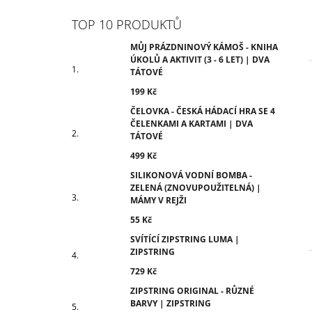
TOP 10 PRODUKTŮ
MŮJ PRÁZDNINOVÝ KÁMOŠ - KNIHA
ÚKOLŮ A AKTIVIT (3 - 6 LET) | DVA
TÁTOVÉ
199 Kč
ČELOVKA - ČESKÁ HÁDACÍ HRA SE 4
ČELENKAMI A KARTAMI | DVA
TÁTOVÉ
499 Kč
SILIKONOVÁ VODNÍ BOMBA -
ZELENÁ (ZNOVUPOUŽITELNÁ) |
MÁMY V REJŽI
55 Kč
SVÍTÍCÍ ZIPSTRING LUMA |
ZIPSTRING
729 Kč
ZIPSTRING ORIGINAL - RŮZNÉ
BARVY | ZIPSTRING