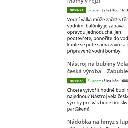
Mámy v rejži
Skladem
(2 ks)
Kód:
1613
NOVINKA
Vodní válka může začít! S tě
vodními balónky je zábava
opravdu jednoduchá. Jen
pootevřete, ponoříte do vod
koule se poté sama zavře a
připravené vodní bomby.
Nástroj na bubliny Vela
česká výroba | Zabuble
Skladem
(5 ks)
Kód:
1608
NOVINKA
Chcete vytvořit hodně bubli
najednou? Nástroj vela česk
výroby pro vás bude tím sk
parťákem!
Nádobka na hmyz s lup