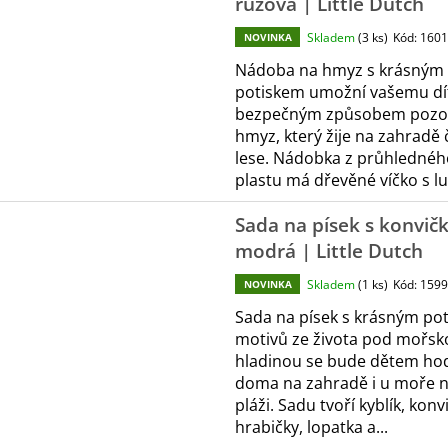
růžová | Little Dutch
Skladem
(3 ks)
Kód:
1601
NOVINKA
Nádoba na hmyz s krásným
potiskem umožní vašemu dít
bezpečným způsobem pozo
hmyz, který žije na zahradě č
lese. Nádobka z průhlednéh
plastu má dřevěné víčko s lu
Sada na písek s konvič
modrá | Little Dutch
Skladem
(1 ks)
Kód:
1599
NOVINKA
Sada na písek s krásným po
motivů ze života pod mořsk
hladinou se bude dětem hod
doma na zahradě i u moře 
pláži. Sadu tvoří kyblík, konv
hrabičky, lopatka a...