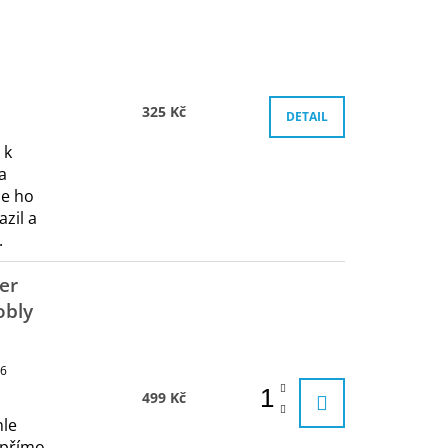
NÁ) | MÁMY V REJŽI
E
N
Í
P
R
325 Kč
DETAIL
O
 k
D
a
U
e ho
K
zil a
.
T
Ů
er
obly
6
499 Kč
hle
 přímo