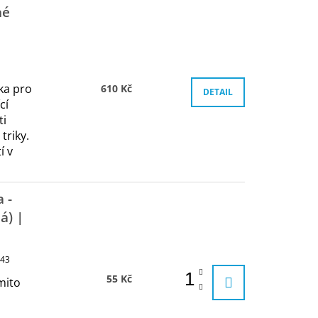
né
ka pro
610 Kč
DETAIL
cí
ti
triky.
í v
 -
á) |
43
55 Kč
mito