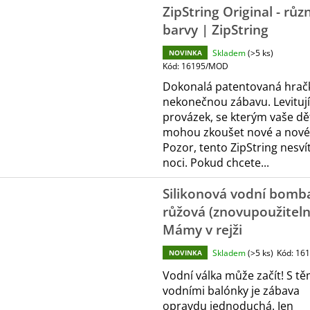
ZipString Original - růz
barvy | ZipString
Skladem
(>5 ks)
NOVINKA
Kód:
16195/MOD
Dokonalá patentovaná hrač
nekonečnou zábavu. Levitují
provázek, se kterým vaše dě
mohou zkoušet nové a nové 
Pozor, tento ZipString nesvít
noci. Pokud chcete...
Silikonová vodní bomba
růžová (znovupoužiteln
Mámy v rejži
Skladem
(>5 ks)
Kód:
161
NOVINKA
Vodní válka může začít! S tě
vodními balónky je zábava
opravdu jednoduchá. Jen