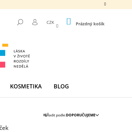
NÁKUPNÍ
HLEDAT
CZK
KOŠÍK
Prázdný košík
PŘIHLÁŠENÍ
KOSMETIKA
BLOG
Ř
Následující
Řadit podle:
DOPORUČUJEME
A
Z
íček
DNÍ BOMBA - ZELENÁ