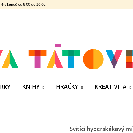
ě víkendů od 8.00 do 20.00!
CO POTŘEBUJETE NAJÍT?
HLEDAT
DOPORUČUJEME
KNIHY
HRAČKY
KREATIVITA
RKY
V
Svítící hyperskákavý m
ČELOVKA - ČESKÁ HÁDACÍ HRA SE 4
SILIKONOVÁ VO