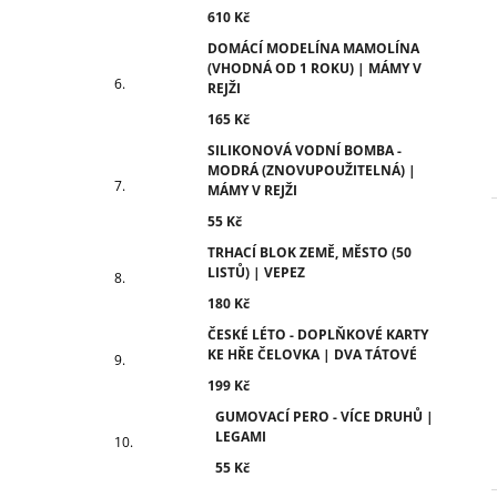
610 Kč
DOMÁCÍ MODELÍNA MAMOLÍNA
(VHODNÁ OD 1 ROKU) | MÁMY V
REJŽI
165 Kč
SILIKONOVÁ VODNÍ BOMBA -
MODRÁ (ZNOVUPOUŽITELNÁ) |
MÁMY V REJŽI
55 Kč
TRHACÍ BLOK ZEMĚ, MĚSTO (50
LISTŮ) | VEPEZ
180 Kč
ČESKÉ LÉTO - DOPLŇKOVÉ KARTY
KE HŘE ČELOVKA | DVA TÁTOVÉ
199 Kč
GUMOVACÍ PERO - VÍCE DRUHŮ |
LEGAMI
55 Kč