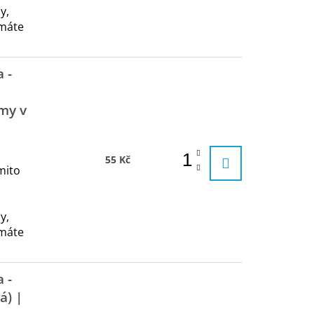
y,
 máte
 -
my v
55 Kč
mito
y,
 máte
 -
á) |