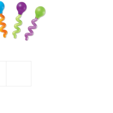
OVUPOUŽITELNÁ)|