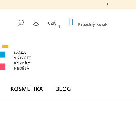
NÁKUPNÍ
HLEDAT
CZK
KOŠÍK
Prázdný košík
PŘIHLÁŠENÍ
KOSMETIKA
BLOG
Následující
DNÍ BOMBA -