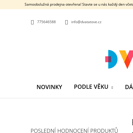
K
Přejít
Samoobslužná prodejna otevřena! Stavte se u nás každý den včetn
na
O
ZPĚT
ZPĚT
obsah
DO
DO
Š
OBCHODU
OBCHODU
775646588
info@dvatatove.cz
Í
K
PODLE VĚKU
NOVINKY
DÁ
P
O
S
MŮJ PRÁZDNINOVÝ KÁMOŠ - KNIHA
POSLEDNÍ HODNOCENÍ PRODUKTŮ