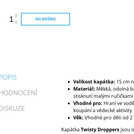
DO KOŠÍKU
POPIS
Velikost kapátka:
15 cm n
Materiál:
Měkká, odolná b
HODNOCENÍ
stisknutí malými ručičkami
Vhodné pro:
Hraní ve vodě
DISKUZE
koupání a vědecké aktivity
Věk:
Vhodné pro děti od 2 
Kapátka
Twisty Droppers
jsou i