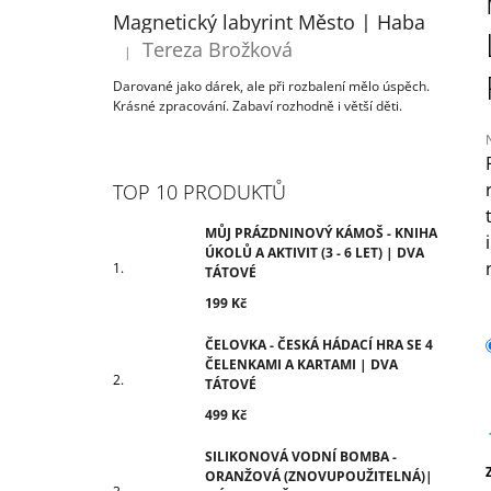
ÚKOLŮ A AKTIVIT (3 - 6 LET) | DVA
T
Magnetický labyrint Město | Haba
TÁTOVÉ
R
Tereza Brožková
199 Kč
|
Hodnocení produktu je 5 z 5 hvězdiček.
A
Darované jako dárek, ale při rozbalení mělo úspěch.
N
Krásné zpracování. Zabaví rozhodně i větší děti.
N
Í
P
TOP 10 PRODUKTŮ
j
A
0
N
MŮJ PRÁZDNINOVÝ KÁMOŠ - KNIHA
z
ÚKOLŮ A AKTIVIT (3 - 6 LET) | DVA
E
TÁTOVÉ
h
L
199 Kč
ČELOVKA - ČESKÁ HÁDACÍ HRA SE 4
ČELENKAMI A KARTAMI | DVA
TÁTOVÉ
499 Kč
SILIKONOVÁ VODNÍ BOMBA -
ORANŽOVÁ (ZNOVUPOUŽITELNÁ)|
c