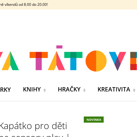
ě víkendů od 8.00 do 20.00!
CO POTŘEBUJETE NAJÍT?
HLEDAT
DOPORUČUJEME
KNIHY
HRAČKY
KREATIVITA
RKY
NOVINKA
Kapátko pro děti
ČELOVKA - ČESKÁ HÁDACÍ HRA SE 4
SILIKONOVÁ VO