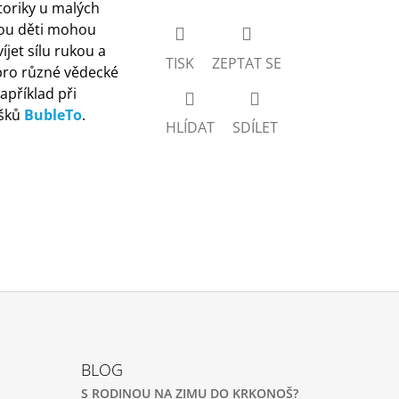
oriky u malých
rou děti mohou
jet sílu rukou a
TISK
ZEPTAT SE
pro různé vědecké
apříklad při
ášků
BubleTo
.
HLÍDAT
SDÍLET
BLOG
S RODINOU NA ZIMU DO KRKONOŠ?