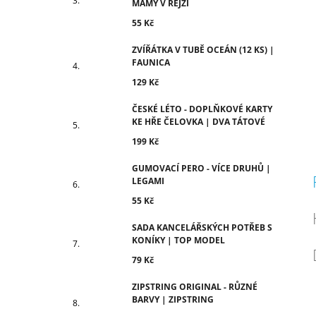
MÁMY V REJŽI
55 Kč
ZVÍŘÁTKA V TUBĚ OCEÁN (12 KS) |
FAUNICA
129 Kč
ČESKÉ LÉTO - DOPLŇKOVÉ KARTY
KE HŘE ČELOVKA | DVA TÁTOVÉ
199 Kč
GUMOVACÍ PERO - VÍCE DRUHŮ |
LEGAMI
55 Kč
SADA KANCELÁŘSKÝCH POTŘEB S
KONÍKY | TOP MODEL
79 Kč
ZIPSTRING ORIGINAL - RŮZNÉ
BARVY | ZIPSTRING