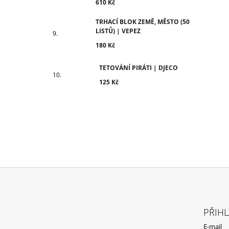
610 Kč
TRHACÍ BLOK ZEMĚ, MĚSTO (50
LISTŮ) | VEPEZ
180 Kč
TETOVÁNÍ PIRÁTI | DJECO
125 Kč
Z
Á
PŘIHL
P
E-mail