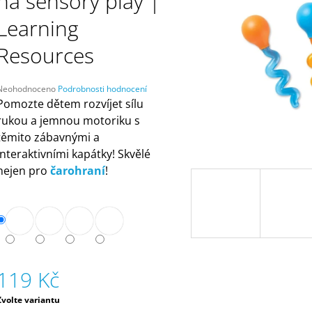
na sensory play |
ČELENKAMI A KARTAMI | DVA TÁTOVÉ
ORANŽOVÁ (ZN
MÁMY V REJŽI
499 Kč
Learning
55 Kč
Resources
Průměrné
Neohodnoceno
Podrobnosti hodnocení
hodnocení
Pomozte dětem rozvíjet sílu
produktu
rukou a jemnou motoriku s
e
těmito zábavnými a
,0
interaktivními kapátky! Skvělé
5
nejen pro
čarohraní
!
vězdiček.
119 Kč
Měrná
Zvolte variantu
ena: