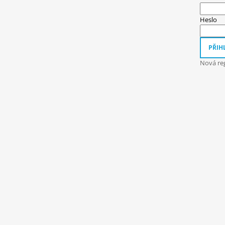
A
T
Heslo
Í
PŘIHL
Nová reg