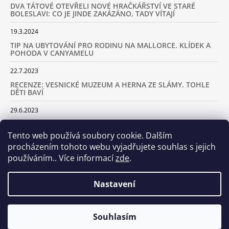
DVA TÁTOVÉ OTEVŘELI NOVÉ HRAČKÁŘSTVÍ VE STARÉ
BOLESLAVI: CO JE JINDE ZAKÁZÁNO, TADY VÍTAJÍ
19.3.2024
TIP NA UBYTOVÁNÍ PRO RODINU NA MALLORCE. KLÍDEK A
POHODA V CANYAMELU
22.7.2023
RECENZE: VESNICKÉ MUZEUM A HERNA ZE SLÁMY. TOHLE
DĚTI BAVÍ
29.6.2023
KARAVANEM S DĚTMI NA LYŽOVAČKU DO ALP: KAM JET A
KOLIK VÁS TO BUDE STÁT
Tento web používá soubory cookie. Dalším
procházením tohoto webu vyjadřujete souhlas s jejich
18.2.2023
používáním.. Více informací
zde
.
ARCHIV
Nastavení
Samoobslužná prodejna otevřena! Stavte se u nás každý den
Souhlasím
© 2026 Dva tátové. Všechna práva vyhrazena.
Vytvořil Shoptet
včetně víkendů od 8.00 do 20.00!