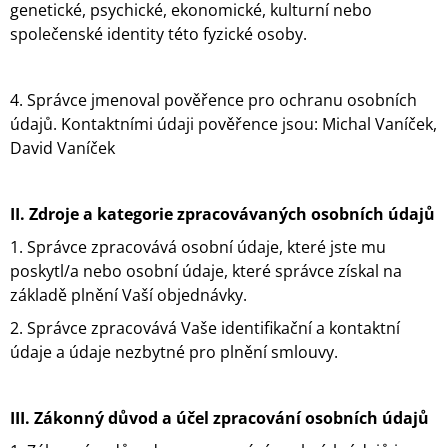
genetické, psychické, ekonomické, kulturní nebo
J
společenské identity této fyzické osoby.
E
M
E
4. Správce jmenoval pověřence pro ochranu osobních
SADA
údajů. Kontaktními údaji pověřence jsou: Michal Vaníček,
KANCELÁŘSKÝCH
David Vaníček
POTŘEB
S
KONÍKY
|
II.
Zdroje a kategorie zpracovávaných osobních údajů
TOP
MODEL
1. Správce zpracovává osobní údaje, které jste mu
79
poskytl/a nebo osobní údaje, které správce získal na
Kč
základě plnění Vaší objednávky.
2. Správce zpracovává Vaše identifikační a kontaktní
údaje a údaje nezbytné pro plnění smlouvy.
III.
Zákonný důvod a účel zpracování osobních údajů