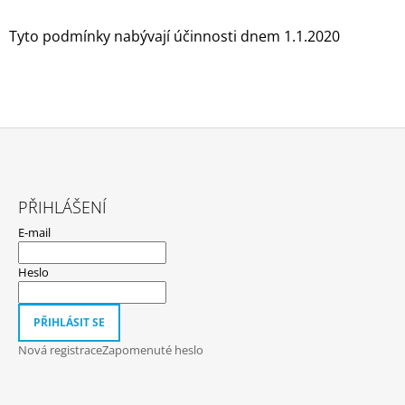
Tyto podmínky nabývají účinnosti dnem 1.1.2020
Z
Á
PŘIHLÁŠENÍ
P
E-mail
A
T
Heslo
Í
PŘIHLÁSIT SE
Nová registrace
Zapomenuté heslo