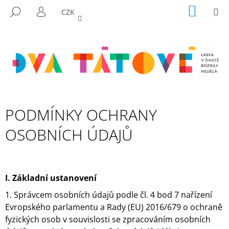
K
Přejít
NÁKUP
M
HLEDAT
CZK
na
KOŠÍK
O
PŘIHLÁŠENÍ
ZPĚT
ZPĚT
obsah
Š
Í
C
K
O
P
O
T
PODMÍNKY OCHRANY
Ř
OSOBNÍCH ÚDAJŮ
E
B
U
J
I.
Základní ustanovení
E
1. Správcem osobních údajů podle čl. 4 bod 7 nařízení
T
Evropského parlamentu a Rady (EU) 2016/679 o ochraně
E
fyzických osob v souvislosti se zpracováním osobních
N