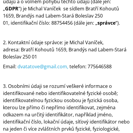
údajů a o volném pohybu těchto údajů (dále jen:
A
„
GDPR
”) je
Michal Vaníček
se sídlem Bratří Kohoutů
J
1659, Brandýs nad Labem-Stará Boleslav 250
Í
01,
identifikační číslo: 88754456
(dále jen: „
správce
“).
T
?
2. Kontaktní údaje správce: je Michal Vaníček,
a
dresa:
Bratří Kohoutů 1659, Brandýs nad Labem-Stará
Boleslav 250 01
Email:
dvatatove@gmail.com,
t
elefon: 775646588
HLEDAT
3. Osobními údaji se rozumí veškeré informace o
D
identifikované nebo identifikovatelné fyzické osobě;
O
identifikovatelnou fyzickou osobou je fyzická osoba,
P
kterou lze přímo či nepřímo identifikovat, zejména
O
odkazem na určitý identifikátor, například jméno,
R
U
identifikační číslo, lokační údaje, síťový identifikátor nebo
Č
na jeden či více zvláštních prvků fyzické, fyziologické,
U