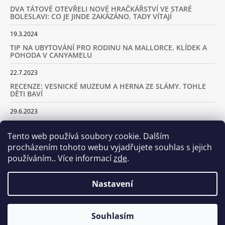
DVA TÁTOVÉ OTEVŘELI NOVÉ HRAČKÁŘSTVÍ VE STARÉ
BOLESLAVI: CO JE JINDE ZAKÁZÁNO, TADY VÍTAJÍ
19.3.2024
TIP NA UBYTOVÁNÍ PRO RODINU NA MALLORCE. KLÍDEK A
POHODA V CANYAMELU
22.7.2023
RECENZE: VESNICKÉ MUZEUM A HERNA ZE SLÁMY. TOHLE
DĚTI BAVÍ
29.6.2023
KARAVANEM S DĚTMI NA LYŽOVAČKU DO ALP: KAM JET A
KOLIK VÁS TO BUDE STÁT
Tento web používá soubory cookie. Dalším
procházením tohoto webu vyjadřujete souhlas s jejich
18.2.2023
používáním.. Více informací
zde
.
ARCHIV
Nastavení
Samoobslužná prodejna otevřena! Stavte se u nás každý den
Souhlasím
© 2026 Dva tátové. Všechna práva vyhrazena.
Vytvořil Shoptet
včetně víkendů od 8.00 do 20.00!