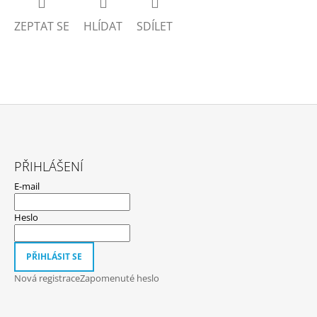
ZEPTAT SE
HLÍDAT
SDÍLET
Z
Á
PŘIHLÁŠENÍ
P
E-mail
A
T
Heslo
Í
PŘIHLÁSIT SE
Nová registrace
Zapomenuté heslo