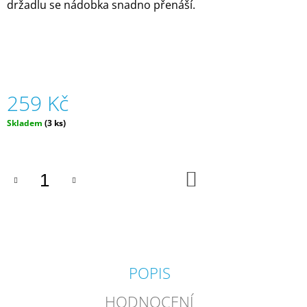
držadlu se nádobka snadno přenáší.
J
E
M
E
TRHACÍ
BLOK
259 Kč
ZEMĚ,
MĚSTO
Měrná
Skladem
(3 ks)
(50
cena:
LISTŮ)
|
VEPEZ
DO
180
KOŠÍKU
Kč
POPIS
HODNOCENÍ