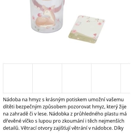
A
J
Í
T
?
HLEDAT
D
O
Nádoba na hmyz s krásným potiskem umožní vašemu
P
dítěti bezpečným způsobem pozorovat hmyz, který žije
O
na zahradě či v lese. Nádobka z průhledného plastu má
R
dřevěné víčko s lupou pro zkoumání i těch nejmenších
U
Č
detailů. Větrací otvory zajišťují větrání v nádobce. Díky
U