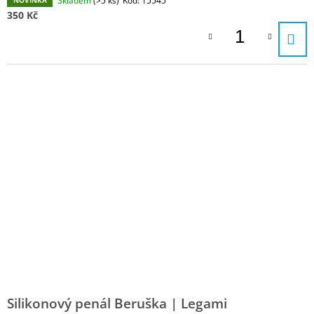
Skladem
(>5 ks)
Kód:
15545
NOVINKA
350 Kč
Silikonový penál Beruška | Legami