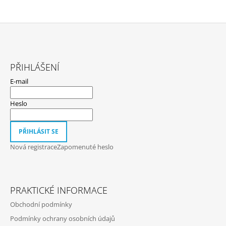
Í
P
R
V
K
Z
Y
Á
V
PŘIHLÁŠENÍ
Ý
P
P
E-mail
A
I
S
T
Heslo
U
Í
PŘIHLÁSIT SE
Nová registrace
Zapomenuté heslo
PRAKTICKÉ INFORMACE
Obchodní podmínky
Podmínky ochrany osobních údajů