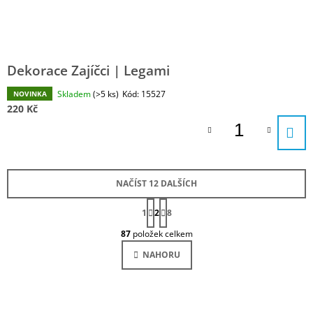
Dekorace Zajíčci | Legami
Skladem
(>5 ks)
Kód:
15527
NOVINKA
220 Kč
NAČÍST 12 DALŠÍCH
S
1
2
T
8
O
R
87
položek celkem
Á
V
N
L
NAHORU
K
Á
O
D
V
Á
A
N
C
Í