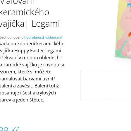
Malování
ČELENKAMI A KARTAMI | DVA TÁTOVÉ
(ZNOVUPOUŽITEL
499 Kč
55 Kč
keramického
vajíčka| Legami
Průměrné
Neohodnoceno
Podrobnosti hodnocení
hodnocení
Sada na zdobení keramického
produktu
vajíčka Hoppy Easter Legami
e
překvapí v mnoha ohledech –
,0
keramické vajíčko je rovnou se
5
vzorem, které si můžete
vězdiček.
namalovat barvami uvnitř
balení a zavěsit. Balení totiž
obsahuje i šest akrylových
barev a jeden štětec.
99 Kč