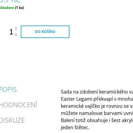
Měrná
Skladem
(1 ks)
ena:
DO KOŠÍKU
POPIS
Sada na zdobení keramického v
Easter Legami překvapí v mnoha
HODNOCENÍ
keramické vajíčko je rovnou se v
můžete namalovat barvami uvnitř
DISKUZE
Balení totiž obsahuje i šest akry
jeden štětec.