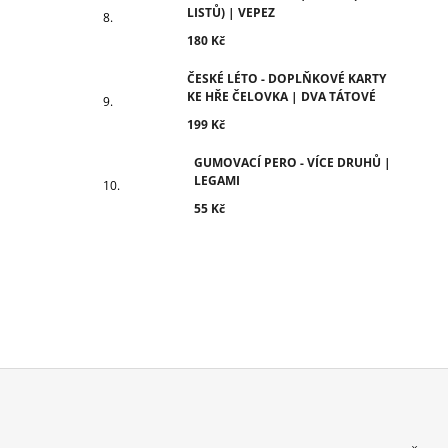
LISTŮ) | VEPEZ
180 Kč
ČESKÉ LÉTO - DOPLŇKOVÉ KARTY
KE HŘE ČELOVKA | DVA TÁTOVÉ
199 Kč
GUMOVACÍ PERO - VÍCE DRUHŮ |
LEGAMI
55 Kč
Z
Á