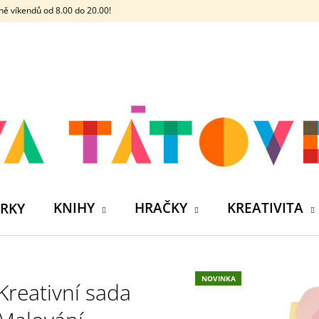
ě víkendů od 8.00 do 20.00!
CO POTŘEBUJETE NAJÍT?
HLEDAT
DOPORUČUJEME
KNIHY
HRAČKY
KREATIVITA
RKY
NOVINKA
Kreativní sada
ČELOVKA - ČESKÁ HÁDACÍ HRA SE 4
SILIKONOVÁ VO