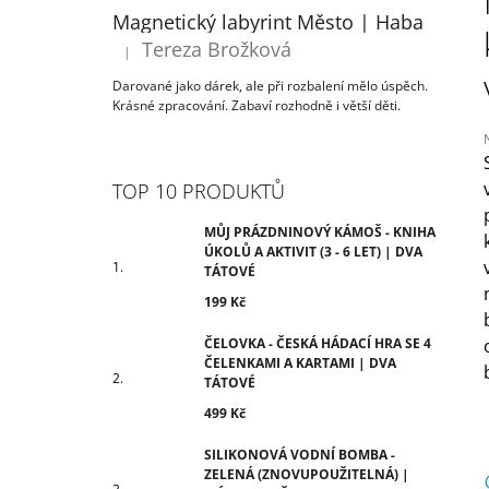
ÚKOLŮ A AKTIVIT (3 - 6 LET) | DVA
T
Magnetický labyrint Město | Haba
TÁTOVÉ
R
Tereza Brožková
199 Kč
|
Hodnocení produktu je 5 z 5 hvězdiček.
A
Darované jako dárek, ale při rozbalení mělo úspěch.
N
Krásné zpracování. Zabaví rozhodně i větší děti.
N
Í
P
TOP 10 PRODUKTŮ
j
A
0
N
MŮJ PRÁZDNINOVÝ KÁMOŠ - KNIHA
z
ÚKOLŮ A AKTIVIT (3 - 6 LET) | DVA
E
TÁTOVÉ
h
L
199 Kč
ČELOVKA - ČESKÁ HÁDACÍ HRA SE 4
ČELENKAMI A KARTAMI | DVA
TÁTOVÉ
499 Kč
SILIKONOVÁ VODNÍ BOMBA -
ZELENÁ (ZNOVUPOUŽITELNÁ) |