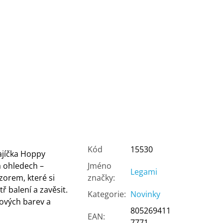
Kód
15530
ajíčka Hoppy
 ohledech –
Jméno
Legami
zorem, které si
značky
:
 balení a zavěsit.
Kategorie
:
Novinky
lových barev a
805269411
EAN
:
7771