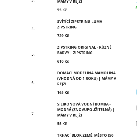
MÁMY V REJŽI
55 Kč
c
SVÍTÍCÍ ZIPSTRING LUMA |
ZIPSTRING
729 Kč
ZIPSTRING ORIGINAL - RŮZNÉ
BARVY | ZIPSTRING
610 Kč
DOMÁCÍ MODELÍNA MAMOLÍNA
(VHODNÁ OD 1 ROKU) | MÁMY V
REJŽI
165 Kč
SILIKONOVÁ VODNÍ BOMBA -
MODRÁ (ZNOVUPOUŽITELNÁ) |
MÁMY V REJŽI
55 Kč
TRHACÍ BLOK ZEMĚ, MĚSTO (50