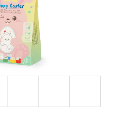
NÁ) | MÁMY V REJŽI