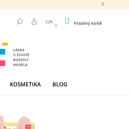
NÁKUPNÍ
HLEDAT
CZK
KOŠÍK
Prázdný košík
PŘIHLÁŠENÍ
KOSMETIKA
BLOG
Následující
DNÍ BOMBA - ZELENÁ