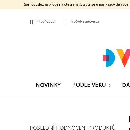
K
Přejít
Samoobslužná prodejna otevřena! Stavte se u nás každý den včetn
na
O
ZPĚT
ZPĚT
obsah
DO
DO
Š
OBCHODU
OBCHODU
775646588
info@dvatatove.cz
Í
K
PODLE VĚKU
NOVINKY
DÁ
P
O
S
MŮJ PRÁZDNINOVÝ KÁMOŠ - KNIHA
POSLEDNÍ HODNOCENÍ PRODUKTŮ