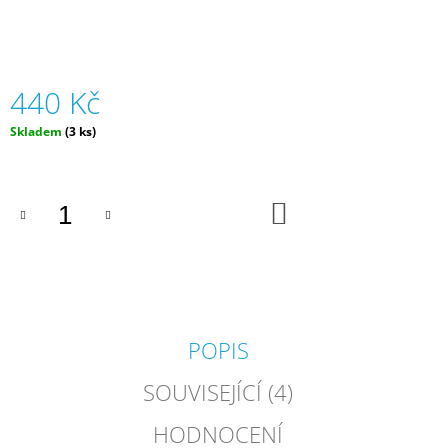
J
E
M
E
440 Kč
SADA
Měrná
Skladem
(3 ks)
KANCELÁŘSKÝCH
cena:
POTŘEB
S
KONÍKY
|
DO
KOŠÍKU
TOP
MODEL
79
Kč
POPIS
SOUVISEJÍCÍ (4)
HODNOCENÍ