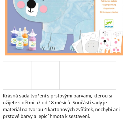
A
J
Í
T
?
HLEDAT
D
O
Krásná sada tvoření s prstovými barvami, kterou si
P
užijete s dětmi už od 18 měsíců. Součástí sady je
O
materiál na tvorbu 4 kartonových zvířátek, nechybí ani
R
prstové barvy a lepicí hmota k sestavení.
U
Č
U