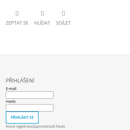
ZEPTAT SE
HLÍDAT
SDÍLET
Z
Á
PŘIHLÁŠENÍ
P
E-mail
A
T
Heslo
Í
PŘIHLÁSIT SE
Nová registrace
Zapomenuté heslo