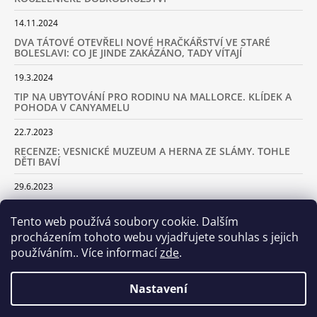
14.11.2024
DVA TÁTOVÉ OTEVŘELI NOVÉ HRAČKÁŘSTVÍ VE STARÉ
BOLESLAVI: CO JE JINDE ZAKÁZÁNO, TADY VÍTAJÍ
19.3.2024
TIP NA UBYTOVÁNÍ PRO RODINU NA MALLORCE. KLÍDEK A
POHODA V CANYAMELU
22.7.2023
RECENZE: VESNICKÉ MUZEUM A HERNA ZE SLÁMY. TOHLE
DĚTI BAVÍ
29.6.2023
KARAVANEM S DĚTMI NA LYŽOVAČKU DO ALP: KAM JET A
KOLIK VÁS TO BUDE STÁT
Tento web používá soubory cookie. Dalším
procházením tohoto webu vyjadřujete souhlas s jejich
18.2.2023
používáním.. Více informací
zde
.
ARCHIV
Nastavení