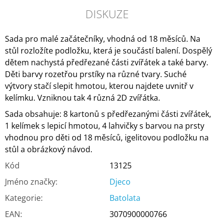
DISKUZE
Sada pro malé začátečníky, vhodná od 18 měsíců. Na
stůl rozložíte podložku, která je součástí balení. Dospělý
dětem nachystá předřezané části zvířátek a také barvy.
Děti barvy rozetřou prstíky na různé tvary. Suché
výtvory stačí slepit hmotou, kterou najdete uvnitř v
kelímku. Vzniknou tak 4 různá 2D zvířátka.
Sada obsahuje: 8 kartonů s předřezanými části zvířátek,
1 kelímek s lepicí hmotou, 4 lahvičky s barvou na prsty
vhodnou pro děti od 18 měsíců, igelitovou podložku na
stůl a obrázkový návod.
Kód
13125
Jméno značky
:
Djeco
Kategorie
:
Batolata
EAN
:
3070900000766