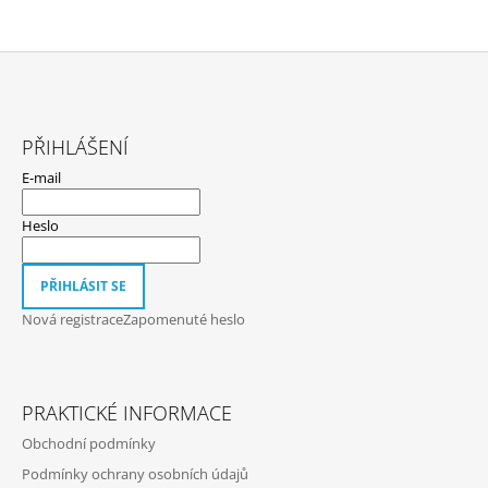
Í
P
R
V
K
Z
Y
Á
V
PŘIHLÁŠENÍ
Ý
P
P
E-mail
A
I
S
T
Heslo
U
Í
PŘIHLÁSIT SE
Nová registrace
Zapomenuté heslo
PRAKTICKÉ INFORMACE
Obchodní podmínky
Podmínky ochrany osobních údajů