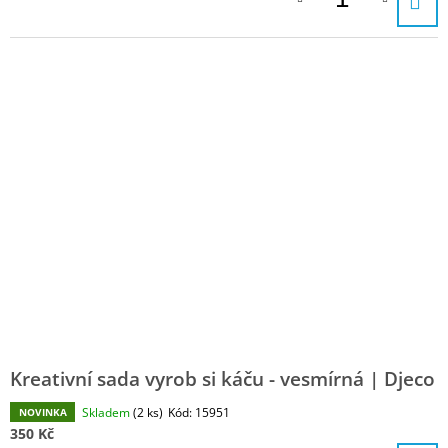
Kreativní sada vyrob si káču - vesmírná | Djeco
Skladem
(2 ks)
Kód:
15951
NOVINKA
350 Kč