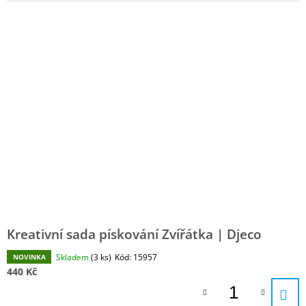
J
E
M
E
MŮJ
PRÁZDNINOVÝ
KÁMOŠ
-
KNIHA
ÚKOLŮ
A
AKTIVIT
(3
-
6
LET)
|
DVA
Kreativní sada pískování Zvířátka | Djeco
TÁTOVÉ
Skladem
(3 ks)
Kód:
15957
NOVINKA
199
440 Kč
Kč