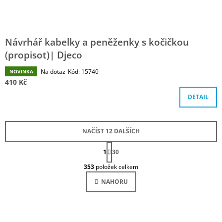
Návrhář kabelky a peněženky s kočičkou
(propisot)| Djeco
Na dotaz
Kód:
15740
NOVINKA
410 Kč
DETAIL
NAČÍST 12 DALŠÍCH
S
1
T
30
O
R
353
položek celkem
Á
V
N
L
NAHORU
K
Á
O
D
V
Á
A
N
C
Í