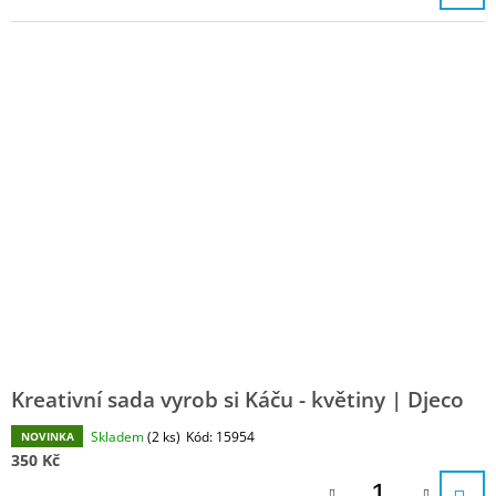
Kreativní sada vyrob si Káču - květiny | Djeco
Skladem
(2 ks)
Kód:
15954
NOVINKA
350 Kč