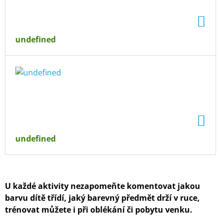
DO
KO
undefined
DO
KO
undefined
U každé aktivity nezapomeňte komentovat jakou
barvu dítě třídí, jaký barevný předmět drží v ruce,
trénovat můžete i při oblékání či pobytu venku.