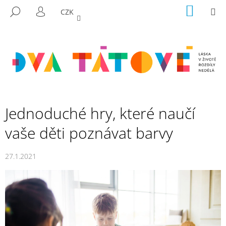
K
Přejít
NÁKUP
M
HLEDAT
CZK
na
KOŠÍK
O
PŘIHLÁŠENÍ
ZPĚT
ZPĚT
obsah
Š
Í
C
K
O
P
O
T
Jednoduché hry, které naučí
Ř
vaše děti poznávat barvy
E
B
27.1.2021
U
J
E
T
E
N