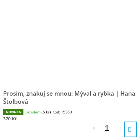
E
P
A
N
I
J
Í
S
Í
P
P
T
R
R
?
O
O
D
D
U
U
K
K
HLEDAT
T
T
Ů
Ů
Prosím, znakuj se mnou: Mýval a rybka | Hana
D
Štolbová
O
P
Skladem
(5 ks)
Kód:
15360
NOVINKA
O
370 Kč
R
U
Č
U