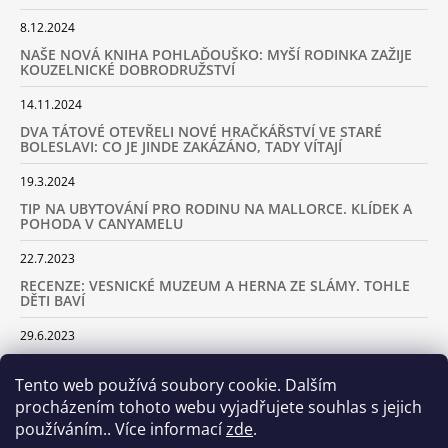
8.12.2024
NAŠE NOVÁ KNIHA POHLAĎOUŠKO: MYŠÍ RODINKA ZAŽIJE
KOUZELNICKÉ DOBRODRUŽSTVÍ
14.11.2024
DVA TÁTOVÉ OTEVŘELI NOVÉ HRAČKÁŘSTVÍ VE STARÉ
BOLESLAVI: CO JE JINDE ZAKÁZÁNO, TADY VÍTAJÍ
19.3.2024
TIP NA UBYTOVÁNÍ PRO RODINU NA MALLORCE. KLÍDEK A
POHODA V CANYAMELU
22.7.2023
RECENZE: VESNICKÉ MUZEUM A HERNA ZE SLÁMY. TOHLE
DĚTI BAVÍ
29.6.2023
KARAVANEM S DĚTMI NA LYŽOVAČKU DO ALP: KAM JET A
KOLIK VÁS TO BUDE STÁT
Tento web používá soubory cookie. Dalším
procházením tohoto webu vyjadřujete souhlas s jejich
18.2.2023
používáním.. Více informací
zde
.