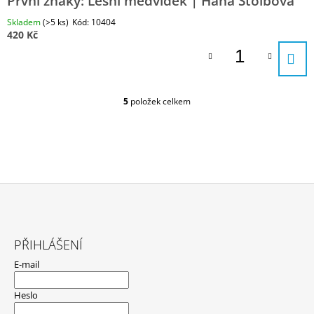
První znaky: Lesní medvídek | Hana Štolbová
Skladem
(>5 ks)
Kód:
10404
420 Kč
5
položek celkem
O
V
L
Á
D
A
C
Í
P
Z
R
Á
V
PŘIHLÁŠENÍ
P
K
E-mail
Y
A
V
T
Ý
Heslo
P
Í