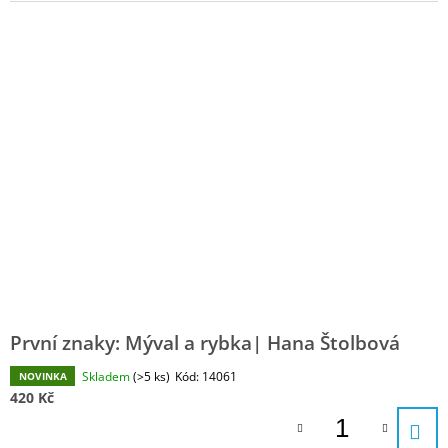
J
E
M
E
TRHACÍ
BLOK
ZEMĚ,
MĚSTO
(50
LISTŮ)
|
VEPEZ
180
Kč
První znaky: Mýval a rybka| Hana Štolbová
Skladem
(>5 ks)
Kód:
14061
NOVINKA
420 Kč