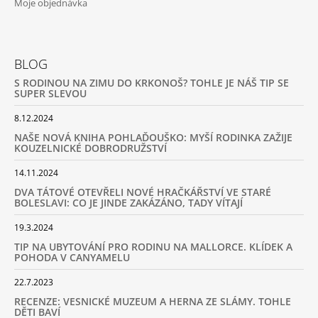
Moje objednávka
J
E
M
E
BLOG
S RODINOU NA ZIMU DO KRKONOŠ? TOHLE JE NÁŠ TIP SE
MŮJ
SUPER SLEVOU
PRÁZDNINOVÝ
KÁMOŠ
8.12.2024
-
KNIHA
NAŠE NOVÁ KNIHA POHLAĎOUŠKO: MYŠÍ RODINKA ZAŽIJE
ÚKOLŮ
KOUZELNICKÉ DOBRODRUŽSTVÍ
A
AKTIVIT
14.11.2024
(3
DVA TÁTOVÉ OTEVŘELI NOVÉ HRAČKÁŘSTVÍ VE STARÉ
-
BOLESLAVI: CO JE JINDE ZAKÁZÁNO, TADY VÍTAJÍ
6
LET)
19.3.2024
|
DVA
TIP NA UBYTOVÁNÍ PRO RODINU NA MALLORCE. KLÍDEK A
TÁTOVÉ
POHODA V CANYAMELU
199
22.7.2023
Kč
RECENZE: VESNICKÉ MUZEUM A HERNA ZE SLÁMY. TOHLE
DĚTI BAVÍ