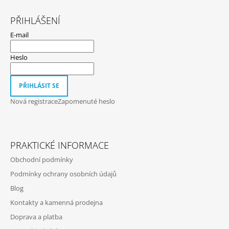
Z
A
Á
PŘIHLÁŠENÍ
J
P
E-mail
Í
A
T
T
Heslo
?
Í
PŘIHLÁSIT SE
Nová registrace
Zapomenuté heslo
HLEDAT
PRAKTICKÉ INFORMACE
D
Obchodní podmínky
O
Podmínky ochrany osobních údajů
P
O
Blog
R
Kontakty a kamenná prodejna
U
Doprava a platba
Č
U