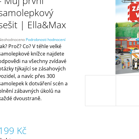
- Můj první
ČELENKAMI A KARTAMI | DVA TÁTOVÉ
ORANŽOVÁ (ZN
MÁMY V REJŽI
499 Kč
samolepkový
55 Kč
sešit | Ella&Max
Průměrné
Neohodnoceno
Podrobnosti hodnocení
hodnocení
Jak? Proč? Co? V téhle velké
produktu
samolepkové knížce najdete
e
odpovědi na všechny zvídavé
,0
otázky týkající se zásahových
5
vozidel, a navíc přes 300
vězdiček.
samolepek k dotváření scén a
plnění zábavných úkolů na
každé dvoustraně.
199 Kč