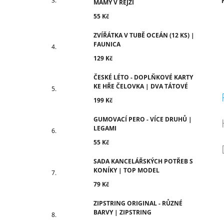
MÁMY V REJŽI
c
55 Kč
ZVÍŘÁTKA V TUBĚ OCEÁN (12 KS) |
FAUNICA
129 Kč
ČESKÉ LÉTO - DOPLŇKOVÉ KARTY
KE HŘE ČELOVKA | DVA TÁTOVÉ
199 Kč
GUMOVACÍ PERO - VÍCE DRUHŮ |
LEGAMI
55 Kč
SADA KANCELÁŘSKÝCH POTŘEB S
KONÍKY | TOP MODEL
79 Kč
ZIPSTRING ORIGINAL - RŮZNÉ
BARVY | ZIPSTRING