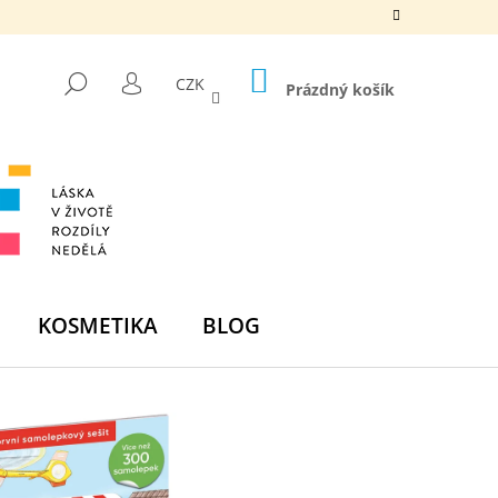
NÁKUPNÍ
HLEDAT
CZK
KOŠÍK
Prázdný košík
PŘIHLÁŠENÍ
KOSMETIKA
BLOG
Následující
DNÍ BOMBA -