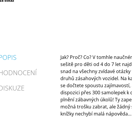
Měrná
Na dotaz
ena:
POPIS
Jak? Proč? Co? V tomhle nauč
sešitě pro děti od 4 do 7 let na
HODNOCENÍ
snad na všechny zvídavé otázky t
druhů zásahových vozidel. Na k
se dočtete spoustu zajímavostí, 
DISKUZE
dispozici přes 300 samolepek k 
plnění zábavných úkolů! Ty zapek
možná trošku zabrat, ale žádný 
knížky nechybí malá nápověda…