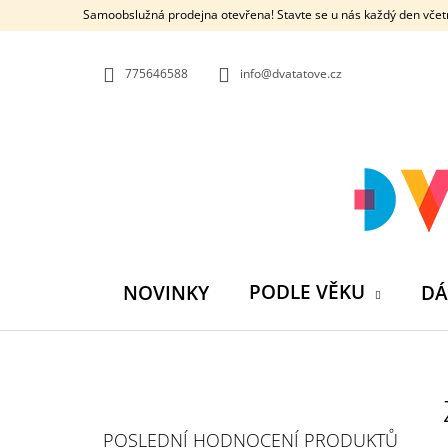
K
Přejít
Samoobslužná prodejna otevřena! Stavte se u nás každý den včetn
na
O
ZPĚT
ZPĚT
obsah
DO
DO
Š
OBCHODU
OBCHODU
775646588
info@dvatatove.cz
Í
K
PODLE VĚKU
NOVINKY
DÁ
P
O
S
MŮJ PRÁZDNINOVÝ KÁMOŠ - KNIHA
POSLEDNÍ HODNOCENÍ PRODUKTŮ