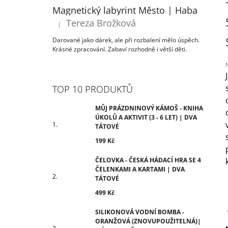
ÚKOLŮ A AKTIVIT (3 - 6 LET) | DVA
T
Magnetický labyrint Město | Haba
TÁTOVÉ
R
Tereza Brožková
199 Kč
|
Hodnocení produktu je 5 z 5 hvězdiček.
A
Darované jako dárek, ale při rozbalení mělo úspěch.
N
Krásné zpracování. Zabaví rozhodně i větší děti.
N
Í
P
TOP 10 PRODUKTŮ
j
A
0
N
MŮJ PRÁZDNINOVÝ KÁMOŠ - KNIHA
z
ÚKOLŮ A AKTIVIT (3 - 6 LET) | DVA
E
TÁTOVÉ
h
L
199 Kč
ČELOVKA - ČESKÁ HÁDACÍ HRA SE 4
ČELENKAMI A KARTAMI | DVA
TÁTOVÉ
499 Kč
SILIKONOVÁ VODNÍ BOMBA -
ORANŽOVÁ (ZNOVUPOUŽITELNÁ)|