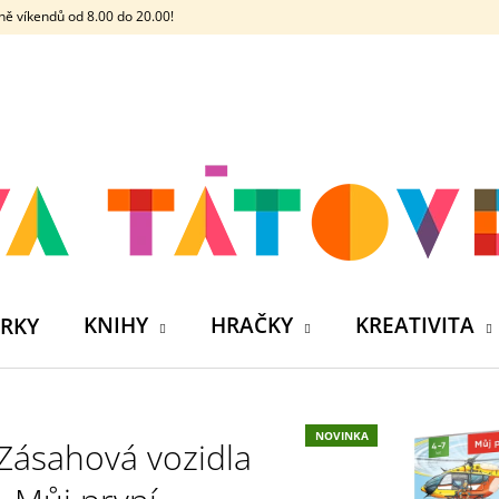
ě víkendů od 8.00 do 20.00!
CO POTŘEBUJETE NAJÍT?
HLEDAT
DOPORUČUJEME
KNIHY
HRAČKY
KREATIVITA
RKY
NOVINKA
Zásahová vozidla
ČELOVKA - ČESKÁ HÁDACÍ HRA SE 4
SILIKONOVÁ VO