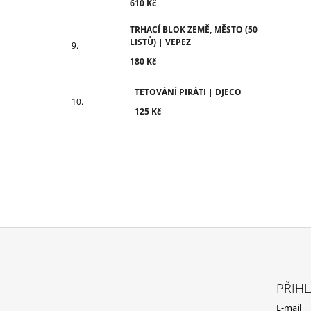
610 Kč
TRHACÍ BLOK ZEMĚ, MĚSTO (50
LISTŮ) | VEPEZ
180 Kč
TETOVÁNÍ PIRÁTI | DJECO
125 Kč
Z
Á
PŘIHL
P
E-mail