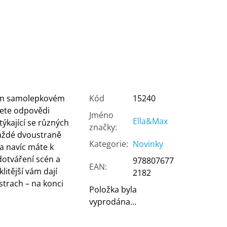
ném samolepkovém
Kód
15240
jdete odpovědi
Jméno
Ella&Max
ýkající se různých
značky
:
aždé dvoustraně
Kategorie
:
Novinky
a navíc máte k
dotváření scén a
978807677
EAN
:
litější vám dají
2182
strach – na konci
Položka byla
vyprodána…