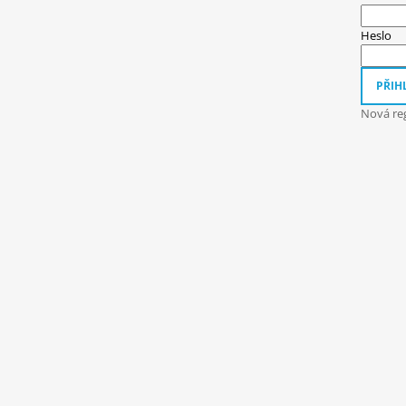
A
T
Heslo
Í
PŘIHL
Nová reg