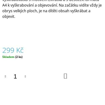
J
A4 k vyškrabování a objevování. Na začátku vidíte vždy je
E
obrys velkých ploch, je na dítěti obsah vyškrábat a
M
objevit.
E
ZIPSTRING
ORIGINAL
-
RŮZNÉ
BARVY
299 Kč
|
ZIPSTRING
Měrná
Skladem
(2 ks)
610
cena:
Kč
DO
KOŠÍKU