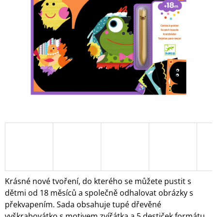
5
A
hvězdiček.
J
Í
T
?
HLEDAT
D
O
P
O
Krásné nové tvoření, do kterého se můžete pustit s
R
dětmi od 18 měsíců a společně odhalovat obrázky s
U
překvapením.
Sada obsahuje tupé dřevěné
Č
U
vyškrabovátko s motivem zvířátka a 5 destiček formátu