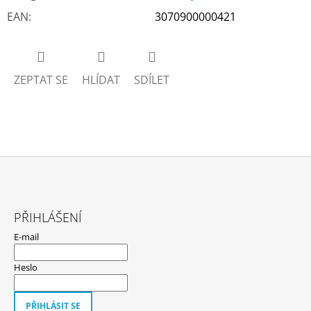
EAN
:
3070900000421
ZEPTAT SE
HLÍDAT
SDÍLET
Z
Á
PŘIHLÁŠENÍ
P
E-mail
A
T
Heslo
Í
PŘIHLÁSIT SE