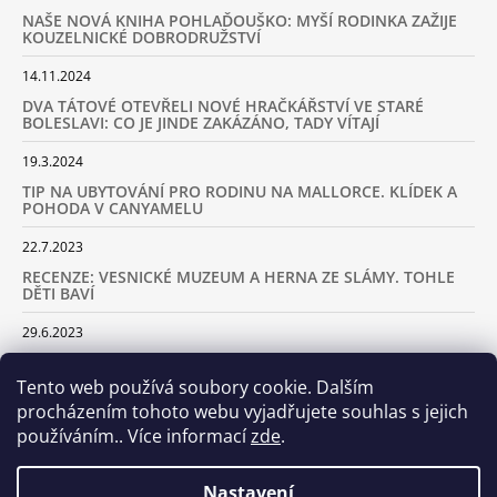
NAŠE NOVÁ KNIHA POHLAĎOUŠKO: MYŠÍ RODINKA ZAŽIJE
KOUZELNICKÉ DOBRODRUŽSTVÍ
14.11.2024
DVA TÁTOVÉ OTEVŘELI NOVÉ HRAČKÁŘSTVÍ VE STARÉ
BOLESLAVI: CO JE JINDE ZAKÁZÁNO, TADY VÍTAJÍ
19.3.2024
TIP NA UBYTOVÁNÍ PRO RODINU NA MALLORCE. KLÍDEK A
POHODA V CANYAMELU
22.7.2023
RECENZE: VESNICKÉ MUZEUM A HERNA ZE SLÁMY. TOHLE
DĚTI BAVÍ
29.6.2023
KARAVANEM S DĚTMI NA LYŽOVAČKU DO ALP: KAM JET A
KOLIK VÁS TO BUDE STÁT
Tento web používá soubory cookie. Dalším
procházením tohoto webu vyjadřujete souhlas s jejich
18.2.2023
používáním.. Více informací
zde
.
ARCHIV
Nastavení