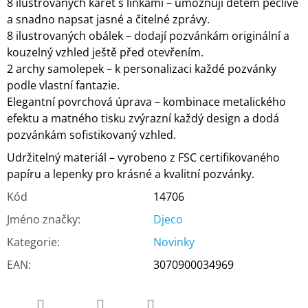
8 ilustrovaných karet s linkami – umožňují dětem pečlivě
a snadno napsat jasné a čitelné zprávy.
8 ilustrovaných obálek – dodají pozvánkám originální a
kouzelný vzhled ještě před otevřením.
2 archy samolepek – k personalizaci každé pozvánky
podle vlastní fantazie.
Elegantní povrchová úprava – kombinace metalického
efektu a matného tisku zvýrazní každý design a dodá
pozvánkám sofistikovaný vzhled.
Udržitelný materiál – vyrobeno z FSC certifikovaného
papíru a lepenky pro krásné a kvalitní pozvánky.
Kód
14706
Jméno značky
:
Djeco
Kategorie
:
Novinky
EAN
:
3070900034969