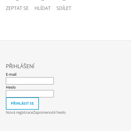
ZEPTAT SE
HLÍDAT
SDÍLET
Z
Á
PŘIHLÁŠENÍ
P
E-mail
A
T
Heslo
Í
PŘIHLÁSIT SE
Nová registrace
Zapomenuté heslo