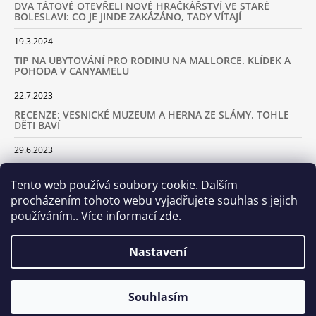
DVA TÁTOVÉ OTEVŘELI NOVÉ HRAČKÁŘSTVÍ VE STARÉ
BOLESLAVI: CO JE JINDE ZAKÁZÁNO, TADY VÍTAJÍ
19.3.2024
TIP NA UBYTOVÁNÍ PRO RODINU NA MALLORCE. KLÍDEK A
POHODA V CANYAMELU
22.7.2023
RECENZE: VESNICKÉ MUZEUM A HERNA ZE SLÁMY. TOHLE
DĚTI BAVÍ
29.6.2023
KARAVANEM S DĚTMI NA LYŽOVAČKU DO ALP: KAM JET A
KOLIK VÁS TO BUDE STÁT
Tento web používá soubory cookie. Dalším
procházením tohoto webu vyjadřujete souhlas s jejich
18.2.2023
používáním.. Více informací
zde
.
ARCHIV
Nastavení
Samoobslužná prodejna otevřena! Stavte se u nás každý den
Souhlasím
© 2026 Dva tátové. Všechna práva vyhrazena.
Vytvořil Shoptet
včetně víkendů od 8.00 do 20.00!