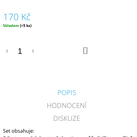
J
E
170 Kč
M
E
Měrná
Skladem
(>5 ks)
cena:
ZIPSTRING
ORIGINAL
-
DO
RŮZNÉ
KOŠÍKU
BARVY
|
ZIPSTRING
610
Kč
POPIS
HODNOCENÍ
DISKUZE
Set obsahuje: