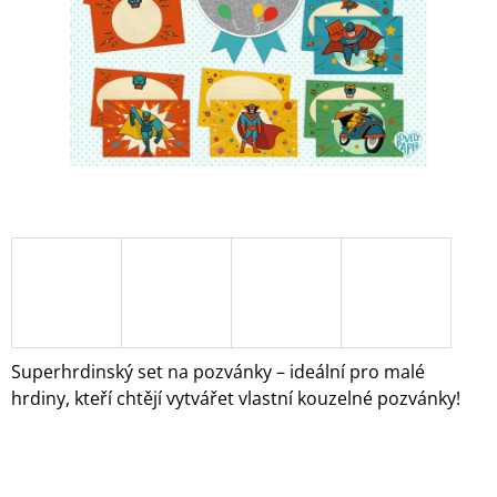
A
J
Í
T
?
HLEDAT
D
O
Superhrdinský set na pozvánky – ideální pro malé
P
hrdiny, kteří chtějí vytvářet vlastní kouzelné pozvánky!
O
R
U
Č
U