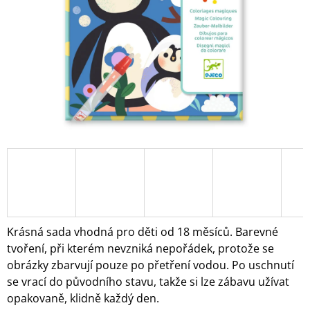
A
J
Í
T
?
HLEDAT
D
O
Krásná sada vhodná pro děti od 18 měsíců. Barevné
P
tvoření, při kterém nevzniká nepořádek, protože se
O
obrázky zbarvují pouze po přetření vodou. Po uschnutí
R
se vrací do původního stavu, takže si lze zábavu užívat
U
Č
opakovaně, klidně každý den.
U