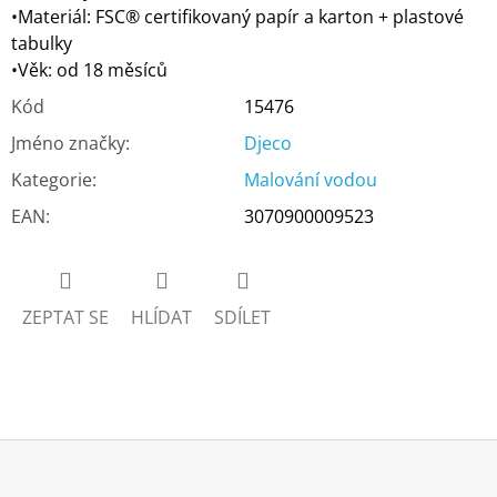
•Materiál: FSC® certifikovaný papír a karton + plastové
tabulky
•Věk: od 18 měsíců
Kód
15476
Jméno značky
:
Djeco
Kategorie
:
Malování vodou
EAN
:
3070900009523
ZEPTAT SE
HLÍDAT
SDÍLET