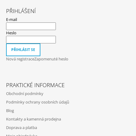
Z
Á
PŘIHLÁŠENÍ
P
E-mail
A
T
Heslo
Í
PŘIHLÁSIT SE
Nová registrace
Zapomenuté heslo
PRAKTICKÉ INFORMACE
Obchodní podmínky
Podmínky ochrany osobních údajů
Blog
Kontakty a kamenná prodejna
Doprava a platba
Moje objednávka