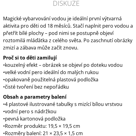
DISKUZE
Magické vybarvování vodou je ideální první výtvarná
aktivita pro děti od 18 měsíců. Stačí naplnit pero vodou a
přetřít bílé plochy – pod nimi se postupně objeví
roztomilá mláďátka z celého světa. Po zaschnutí obrázky
zmizí a zábava může začít znovu.
Proč si to děti zamilují
•kouzelný efekt – obrázek se objeví po doteku vodou
•velké vodní pero ideální do malých rukou
•opakovaně použitelná plastová podložka
•čisté tvoření bez nepořádku
Obsah a parametry balení
•4 plastové ilustrované tabulky s mizící bílou vrstvou
•vodní pero s nádržkou
•pevná kartonová podložka
•Rozměr produktu: 19,5 × 19,5 cm
•Rozměry balení: 21 × 23,5 × 1,5 cm