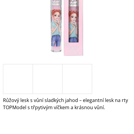
A
J
Í
T
?
HLEDAT
D
O
Růžový lesk s vůní sladkých jahod – elegantní lesk na rty
P
TOPModel s třpytivým víčkem a krásnou vůní.
O
R
U
Č
U