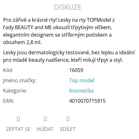
DISKUZE
Pro zářivé a krásné rty! Lesky na rty TOPModel z
řady BEAUTY and ME okouzlí třpytivým víčkem,
elegantním designem se stříbrným potiskem a
obsahem 2,8 ml.
Lesky jsou dermatologicky testované, bez lepku a ideální
pro mladé beauty nadšence, kteří milují třpyt a styl.
Kód
16059
Jméno značky
:
Top model
Kategorie
:
Kosmetika
EAN
:
4010070715915
ZEPTAT SE
HLÍDAT
SDÍLET