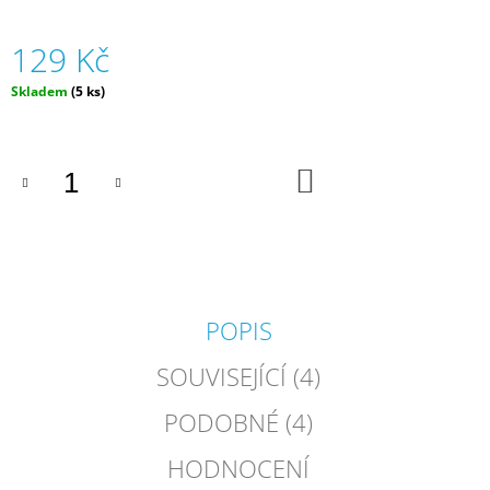
J
E
129 Kč
M
E
Měrná
Skladem
(5 ks)
cena:
ČELOVKA
-
ČESKÁ
DO
HÁDACÍ
KOŠÍKU
HRA
SE
4
ČELENKAMI
A
KARTAMI
|
POPIS
DVA
TÁTOVÉ
SOUVISEJÍCÍ (4)
499
Kč
PODOBNÉ (4)
HODNOCENÍ