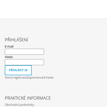
Z
Á
PŘIHLÁŠENÍ
P
E-mail
A
T
Heslo
Í
PŘIHLÁSIT SE
Nová registrace
Zapomenuté heslo
PRAKTICKÉ INFORMACE
Obchodní podmínky