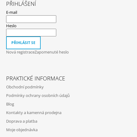
Á
PŘIHLÁŠENÍ
P
E-mail
A
T
Heslo
Í
PŘIHLÁSIT SE
Nová registrace
Zapomenuté heslo
PRAKTICKÉ INFORMACE
Obchodní podmínky
Podmínky ochrany osobních údajů
Blog
Kontakty a kamenná prodejna
Doprava a platba
Moje objednávka