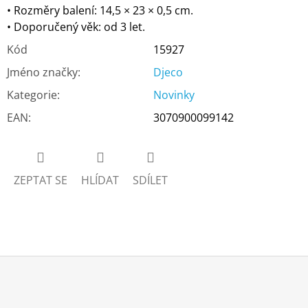
• Rozměry balení: 14,5 × 23 × 0,5 cm.
• Doporučený věk: od 3 let.
Kód
15927
Jméno značky
:
Djeco
Kategorie
:
Novinky
EAN
:
3070900099142
ZEPTAT SE
HLÍDAT
SDÍLET
Z