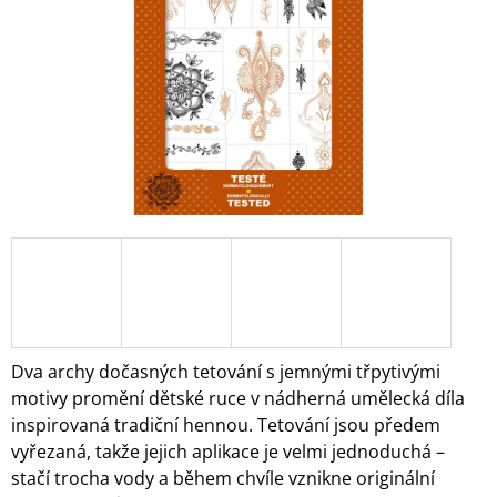
A
J
Í
T
?
HLEDAT
D
O
Dva archy dočasných tetování s jemnými třpytivými
P
motivy promění dětské ruce v nádherná umělecká díla
O
inspirovaná tradiční hennou. Tetování jsou předem
R
vyřezaná, takže jejich aplikace je velmi jednoduchá –
U
Č
stačí trocha vody a během chvíle vznikne originální
U