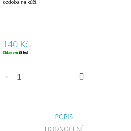
ozdoba na kůži.
J
E
M
E
MŮJ
PRÁZDNINOVÝ
140 Kč
KÁMOŠ
-
Měrná
Skladem
(5 ks)
KNIHA
cena:
ÚKOLŮ
A
AKTIVIT
(3
DO
KOŠÍKU
-
6
LET)
|
DVA
TÁTOVÉ
199
POPIS
Kč
HODNOCENÍ