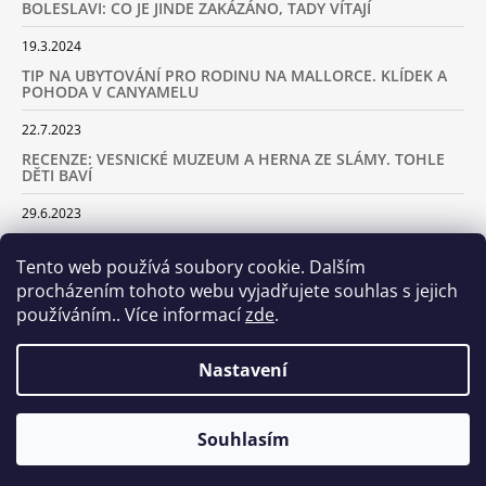
BOLESLAVI: CO JE JINDE ZAKÁZÁNO, TADY VÍTAJÍ
19.3.2024
TIP NA UBYTOVÁNÍ PRO RODINU NA MALLORCE. KLÍDEK A
POHODA V CANYAMELU
22.7.2023
RECENZE: VESNICKÉ MUZEUM A HERNA ZE SLÁMY. TOHLE
DĚTI BAVÍ
29.6.2023
KARAVANEM S DĚTMI NA LYŽOVAČKU DO ALP: KAM JET A
KOLIK VÁS TO BUDE STÁT
Tento web používá soubory cookie. Dalším
procházením tohoto webu vyjadřujete souhlas s jejich
18.2.2023
používáním.. Více informací
zde
.
ARCHIV
Nastavení
Samoobslužná prodejna otevřena! Stavte se u nás každý den
Souhlasím
© 2026 Dva tátové. Všechna práva vyhrazena.
Vytvořil Shoptet
včetně víkendů od 8.00 do 20.00!