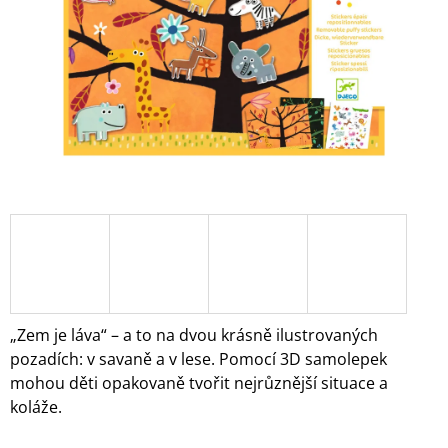
A
J
Í
T
?
HLEDAT
D
O
„Zem je láva“ – a to na dvou krásně ilustrovaných
P
pozadích: v savaně a v lese. Pomocí 3D samolepek
O
mohou děti opakovaně tvořit nejrůznější situace a
R
koláže.
U
Č
U