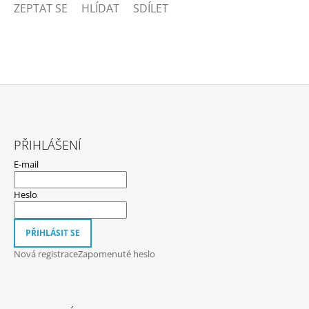
ZEPTAT SE
HLÍDAT
SDÍLET
Z
Á
PŘIHLÁŠENÍ
P
E-mail
A
T
Heslo
Í
PŘIHLÁSIT SE
Nová registrace
Zapomenuté heslo