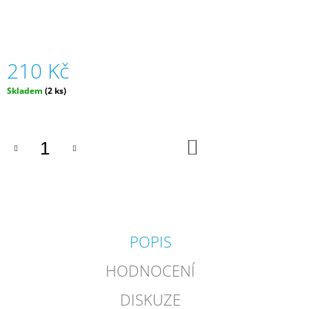
J
E
M
E
210 Kč
ZVÍŘÁTKA
Měrná
Skladem
(2 ks)
V
cena:
TUBĚ
OCEÁN
(12
KS)
DO
KOŠÍKU
|
FAUNICA
129
Kč
POPIS
HODNOCENÍ
DISKUZE