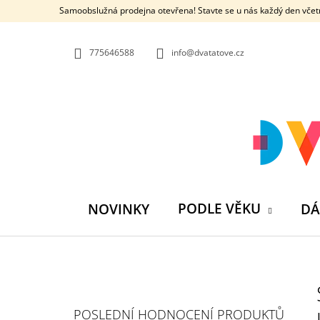
K
Přejít
Samoobslužná prodejna otevřena! Stavte se u nás každý den včetn
na
O
ZPĚT
ZPĚT
obsah
DO
DO
Š
OBCHODU
OBCHODU
775646588
info@dvatatove.cz
Í
K
PODLE VĚKU
NOVINKY
DÁ
P
O
S
MŮJ PRÁZDNINOVÝ KÁMOŠ - KNIHA
POSLEDNÍ HODNOCENÍ PRODUKTŮ