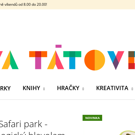
ě víkendů od 8.00 do 20.00!
CO POTŘEBUJETE NAJÍT?
HLEDAT
DOPORUČUJEME
KNIHY
HRAČKY
KREATIVITA
RKY
NOVINKA
Safari park -
ČELOVKA - ČESKÁ HÁDACÍ HRA SE 4
SILIKONOVÁ VO