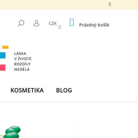
NÁKUPNÍ
HLEDAT
CZK
KOŠÍK
Prázdný košík
PŘIHLÁŠENÍ
KOSMETIKA
BLOG
Následující
DNÍ BOMBA -