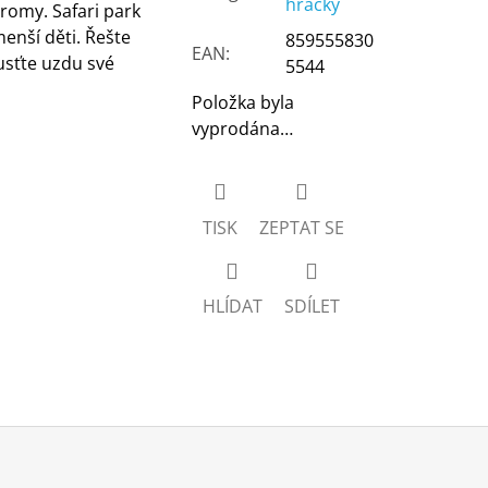
hračky
tromy. Safari park
enší děti. Řešte
859555830
EAN
:
usťte uzdu své
5544
Položka byla
vyprodána…
TISK
ZEPTAT SE
HLÍDAT
SDÍLET