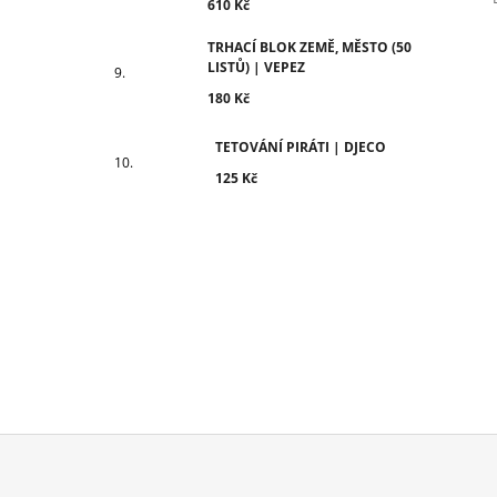
610 Kč
TRHACÍ BLOK ZEMĚ, MĚSTO (50
LISTŮ) | VEPEZ
180 Kč
TETOVÁNÍ PIRÁTI | DJECO
125 Kč
Z