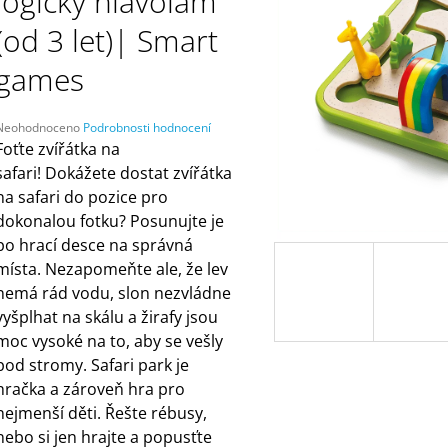
logický hlavolam
ČELENKAMI A KARTAMI | DVA TÁTOVÉ
ORANŽOVÁ (ZN
MÁMY V REJŽI
499 Kč
(od 3 let)| Smart
55 Kč
games
Průměrné
Neohodnoceno
Podrobnosti hodnocení
hodnocení
Foťte zvířátka na
produktu
safari! Dokážete dostat zvířátka
e
na safari do pozice pro
,0
dokonalou fotku? Posunujte je
5
po hrací desce na správná
vězdiček.
místa. Nezapomeňte ale, že lev
nemá rád vodu, slon nezvládne
vyšplhat na skálu a žirafy jsou
moc vysoké na to, aby se vešly
pod stromy. Safari park je
hračka a zároveň hra pro
nejmenší děti. Řešte rébusy,
nebo si jen hrajte a popusťte