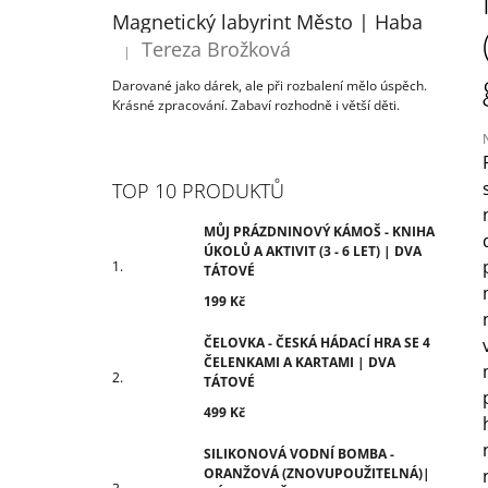
ÚKOLŮ A AKTIVIT (3 - 6 LET) | DVA
T
Magnetický labyrint Město | Haba
TÁTOVÉ
R
Tereza Brožková
199 Kč
|
Hodnocení produktu je 5 z 5 hvězdiček.
A
Darované jako dárek, ale při rozbalení mělo úspěch.
N
Krásné zpracování. Zabaví rozhodně i větší děti.
N
Í
P
TOP 10 PRODUKTŮ
j
A
0
N
MŮJ PRÁZDNINOVÝ KÁMOŠ - KNIHA
z
ÚKOLŮ A AKTIVIT (3 - 6 LET) | DVA
E
TÁTOVÉ
h
L
199 Kč
ČELOVKA - ČESKÁ HÁDACÍ HRA SE 4
ČELENKAMI A KARTAMI | DVA
TÁTOVÉ
499 Kč
SILIKONOVÁ VODNÍ BOMBA -
ORANŽOVÁ (ZNOVUPOUŽITELNÁ)|