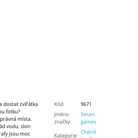
 dostat zvířátka
Kód
9671
ou fotku?
Jméno
Smart
správná místa.
značky
:
games
ád vodu, slon
Chytré
rafy jsou moc
Kategorie
: