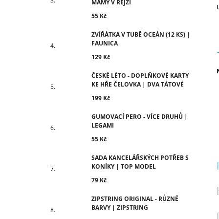
MÁMY V REJŽI
55 Kč
ZVÍŘÁTKA V TUBĚ OCEÁN (12 KS) |
FAUNICA
129 Kč
ČESKÉ LÉTO - DOPLŇKOVÉ KARTY
c
KE HŘE ČELOVKA | DVA TÁTOVÉ
199 Kč
GUMOVACÍ PERO - VÍCE DRUHŮ |
LEGAMI
55 Kč
SADA KANCELÁŘSKÝCH POTŘEB S
KONÍKY | TOP MODEL
79 Kč
ZIPSTRING ORIGINAL - RŮZNÉ
BARVY | ZIPSTRING