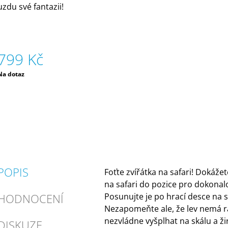
uzdu své fantazii!
799 Kč
Měrná
Na dotaz
ena:
POPIS
Foťte zvířátka na safari!
Dokážete
na safari do pozice pro dokonal
HODNOCENÍ
Posunujte je po hrací desce na 
Nezapomeňte ale, že lev nemá r
nezvládne vyšplhat na skálu a ži
DISKUZE