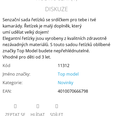
DISKUZE
Senzační sada řetízků se srdíčkem pro tebe i tvé
kamarády. Řetízek je malý doplněk, který
umí udělat velký dojem!
Elegantní řetízky jsou vyrobeny z kvalitních zdravotně
nezávadných materiálů. S touto sadou řetízků oblíbené
značky Top Model budete nepřehlédnutelné.
Vhodné pro děti od 3 let.
Kód
11312
Jméno značky
:
Top model
Kategorie
:
Novinky
EAN
:
4010070666798
ZEPTAT SE
HLÍDAT
SDÍLET