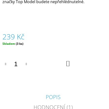
značky Top Model budete nepřehlédnutelné.
J
E
M
E
SILIKONOVÁ
VODNÍ
239 Kč
BOMBA
-
Měrná
Skladem
(3 ks)
MODRÁ
cena:
(ZNOVUPOUŽITELNÁ)
|
MÁMY
V
DO
KOŠÍKU
REJŽI
55
Kč
POPIS
HODNOCENÍ (1)