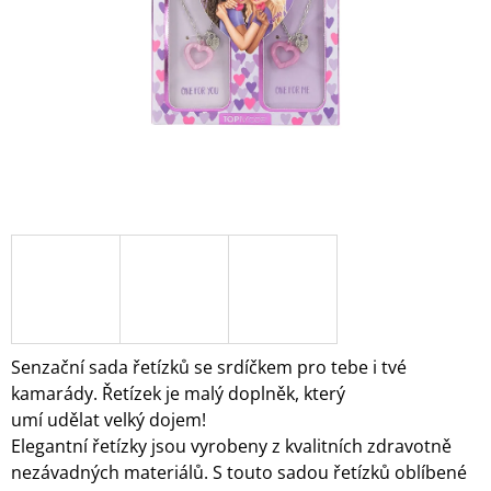
A
J
Í
T
?
HLEDAT
D
O
Senzační sada řetízků se srdíčkem pro tebe i tvé
P
kamarády. Řetízek je malý doplněk, který
O
umí udělat velký dojem!
R
Elegantní řetízky jsou vyrobeny z kvalitních zdravotně
U
Č
nezávadných materiálů. S touto sadou řetízků oblíbené
U