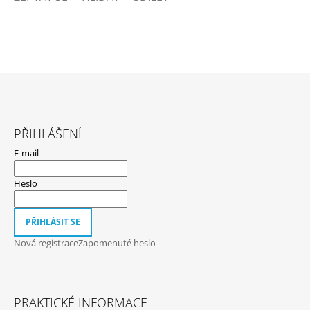
Z
Á
PŘIHLÁŠENÍ
P
E-mail
A
T
Heslo
Í
PŘIHLÁSIT SE
Nová registrace
Zapomenuté heslo
PRAKTICKÉ INFORMACE