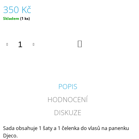
J
350 Kč
E
M
Měrná
Skladem
(1 ks)
E
cena:
SILIKONOVÁ
VODNÍ
DO
KOŠÍKU
BOMBA
-
MODRÁ
(ZNOVUPOUŽITELNÁ)
|
MÁMY
V
REJŽI
POPIS
55
Kč
HODNOCENÍ
DISKUZE
Sada obsahuje 1 šaty a 1 čelenka do vlasů na panenku
Djeco.