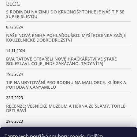
BLOG
S RODINOU NA ZIMU DO KRKONOŠ? TOHLE JE NÁŠ TIP SE
SUPER SLEVOU
8.12.2024
NAŠE NOVÁ KNIHA POHLAĎOUŠKO: MYŠÍ RODINKA ZAŽIJE
KOUZELNICKÉ DOBRODRUŽSTVÍ
14.11.2024
DVA TÁTOVÉ OTEVŘELI NOVÉ HRAČKÁŘSTVÍ VE STARÉ
BOLESLAVI: CO JE JINDE ZAKÁZÁNO, TADY VÍTAJÍ
19.3.2024
TIP NA UBYTOVÁNÍ PRO RODINU NA MALLORCE. KLÍDEK A
POHODA V CANYAMELU
22.7.2023
RECENZE: VESNICKÉ MUZEUM A HERNA ZE SLÁMY. TOHLE
DĚTI BAVÍ
29.6.2023
KARAVANEM S DĚTMI NA LYŽOVAČKU DO ALP: KAM JET A
KOLIK VÁS TO BUDE STÁT
Tento web používá soubory cookie. Dalším