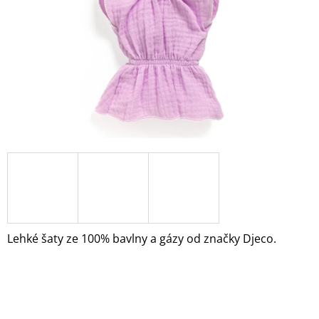
A
J
Í
T
?
HLEDAT
D
O
Lehké šaty ze 100% bavlny a gázy od značky Djeco.
P
O
R
U
Č
U