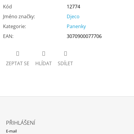
Kód
12774
Jméno značky
:
Djeco
Kategorie
:
Panenky
EAN
:
3070900077706
ZEPTAT SE
HLÍDAT
SDÍLET
Z
Á
PŘIHLÁŠENÍ
P
E-mail