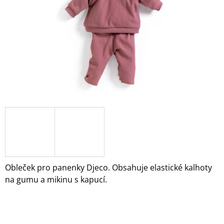
A
J
Í
T
?
HLEDAT
D
O
Obleček pro panenky Djeco. Obsahuje elastické kalhoty
P
na gumu a mikinu s kapucí.
O
R
U
Č
U