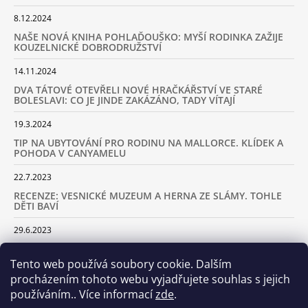
8.12.2024
NAŠE NOVÁ KNIHA POHLAĎOUŠKO: MYŠÍ RODINKA ZAŽIJE
KOUZELNICKÉ DOBRODRUŽSTVÍ
14.11.2024
DVA TÁTOVÉ OTEVŘELI NOVÉ HRAČKÁŘSTVÍ VE STARÉ
BOLESLAVI: CO JE JINDE ZAKÁZÁNO, TADY VÍTAJÍ
19.3.2024
TIP NA UBYTOVÁNÍ PRO RODINU NA MALLORCE. KLÍDEK A
POHODA V CANYAMELU
22.7.2023
RECENZE: VESNICKÉ MUZEUM A HERNA ZE SLÁMY. TOHLE
DĚTI BAVÍ
29.6.2023
KARAVANEM S DĚTMI NA LYŽOVAČKU DO ALP: KAM JET A
KOLIK VÁS TO BUDE STÁT
Tento web používá soubory cookie. Dalším
procházením tohoto webu vyjadřujete souhlas s jejich
18.2.2023
používáním.. Více informací
zde
.