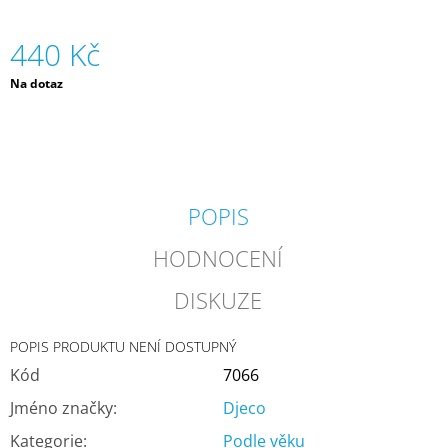
J
E
440 Kč
M
E
Měrná
Na dotaz
cena:
BUBLETO
DÓZA
-
VOŇAVÝ
PĚNÍCÍ
PRÁŠEK
POPIS
PRO
ČAROHRANÍ
HODNOCENÍ
-
MOŘE
|
DISKUZE
BUBLETO
389
POPIS PRODUKTU NENÍ DOSTUPNÝ
Kč
Kód
7066
Jméno značky
:
Djeco
Kategorie
:
Podle věku