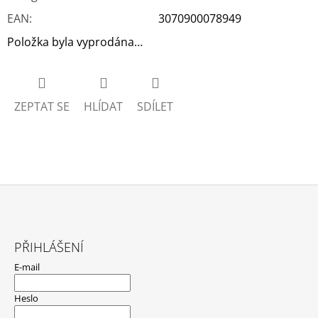
EAN
:
3070900078949
Položka byla vyprodána…
ZEPTAT SE
HLÍDAT
SDÍLET
Z
Á
PŘIHLÁŠENÍ
P
E-mail
A
T
Heslo
Í