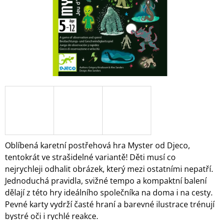
A
J
Í
T
?
HLEDAT
Oblíbená karetní postřehová hra Myster od Djeco,
D
tentokrát ve strašidelné variantě!
Děti musí co
O
nejrychleji odhalit obrázek, který mezi ostatními nepatří.
P
Jednoduchá pravidla, svižné tempo a kompaktní balení
O
R
dělají z této hry ideálního společníka na doma i na cesty.
U
Pevné karty vydrží časté hraní a barevné ilustrace trénují
Č
bystré oči i rychlé reakce.
U