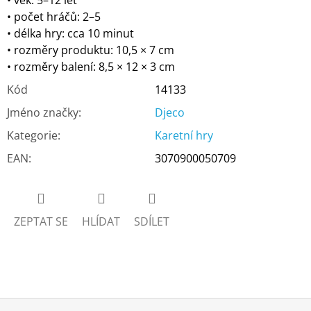
• věk: 5–12 let
• počet hráčů: 2–5
• délka hry: cca 10 minut
• rozměry produktu: 10,5 × 7 cm
• rozměry balení: 8,5 × 12 × 3 cm
Kód
14133
Jméno značky
:
Djeco
Kategorie
:
Karetní hry
EAN
:
3070900050709
ZEPTAT SE
HLÍDAT
SDÍLET