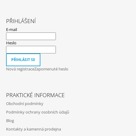
Z
Á
PŘIHLÁŠENÍ
P
E-mail
A
T
Heslo
Í
PŘIHLÁSIT SE
Nová registrace
Zapomenuté heslo
PRAKTICKÉ INFORMACE
Obchodní podmínky
Podmínky ochrany osobních údajů
Blog
Kontakty a kamenná prodejna