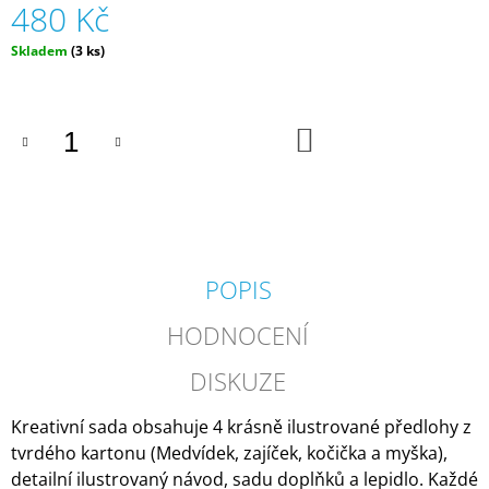
480 Kč
J
E
Měrná
Skladem
(3 ks)
M
cena:
E
DOMÁCÍ
DO
KOŠÍKU
MODELÍNA
MAMOLÍNA
(VHODNÁ
OD
1
ROKU)
|
MÁMY
POPIS
V
REJŽI
HODNOCENÍ
165
Kč
DISKUZE
Kreativní sada obsahuje 4 krásně ilustrované předlohy z
tvrdého kartonu (Medvídek, zajíček, kočička a myška),
detailní ilustrovaný návod, sadu doplňků a lepidlo. Každé