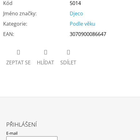
Kód
5014
Jméno značky
:
Djeco
Kategorie
:
Podle věku
EAN
:
3070900086647
ZEPTAT SE
HLÍDAT
SDÍLET
Z
Á
PŘIHLÁŠENÍ
P
E-mail
A