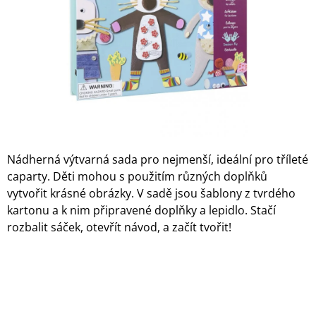
A
J
Í
T
?
Nádherná výtvarná sada pro nejmenší, ideální pro tříleté
HLEDAT
caparty. Děti mohou s použitím různých doplňků
vytvořit krásné obrázky. V sadě jsou šablony z tvrdého
kartonu a k nim připravené doplňky a lepidlo. Stačí
D
rozbalit sáček, otevřít návod, a začít tvořit!
O
P
O
R
U
Č
U