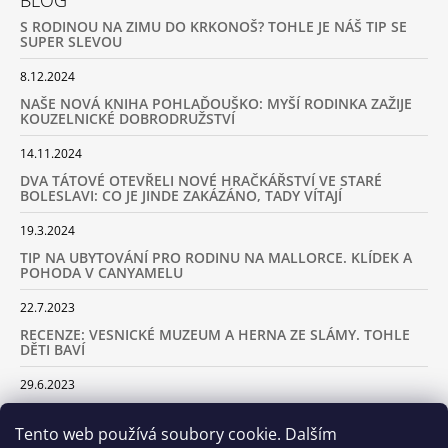
S RODINOU NA ZIMU DO KRKONOŠ? TOHLE JE NÁŠ TIP SE
SUPER SLEVOU
8.12.2024
NAŠE NOVÁ KNIHA POHLAĎOUŠKO: MYŠÍ RODINKA ZAŽIJE
KOUZELNICKÉ DOBRODRUŽSTVÍ
14.11.2024
DVA TÁTOVÉ OTEVŘELI NOVÉ HRAČKÁŘSTVÍ VE STARÉ
BOLESLAVI: CO JE JINDE ZAKÁZÁNO, TADY VÍTAJÍ
19.3.2024
TIP NA UBYTOVÁNÍ PRO RODINU NA MALLORCE. KLÍDEK A
POHODA V CANYAMELU
22.7.2023
RECENZE: VESNICKÉ MUZEUM A HERNA ZE SLÁMY. TOHLE
DĚTI BAVÍ
29.6.2023
KARAVANEM S DĚTMI NA LYŽOVAČKU DO ALP: KAM JET A
KOLIK VÁS TO BUDE STÁT
Tento web používá soubory cookie. Dalším