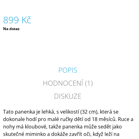
J
E
899 Kč
M
E
Měrná
Na dotaz
cena:
GUMOVACÍ
PERO
-
VÍCE
DRUHŮ
|
POPIS
LEGAMI
55
HODNOCENÍ (1)
Kč
DISKUZE
Tato panenka je lehká, s velikostí (32 cm), která se
dokonale hodí pro malé ručky dětí od 18 měsíců. Ruce a
nohy má kloubové, takže panenka může sedět jako
skutečné miminko a dokáže zavřít oči, když leží na