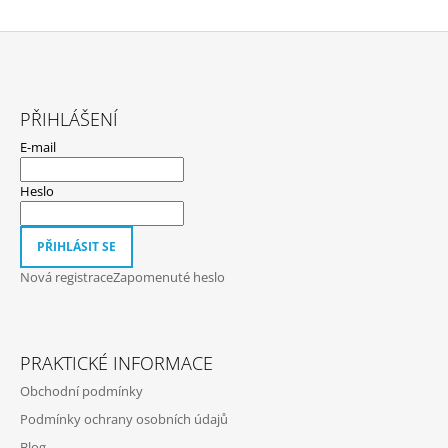
Z
Á
PŘIHLÁŠENÍ
P
E-mail
A
T
Heslo
Í
PŘIHLÁSIT SE
Nová registrace
Zapomenuté heslo
PRAKTICKÉ INFORMACE
Obchodní podmínky
Podmínky ochrany osobních údajů
Blog