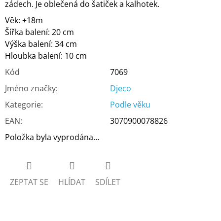
zádech. Je oblečená do šatiček a kalhotek.
Věk: +18m
Šířka balení: 20 cm
Výška balení: 34 cm
Hloubka balení: 10 cm
Kód
7069
Jméno značky
:
Djeco
Kategorie
:
Podle věku
EAN
:
3070900078826
Položka byla vyprodána…
ZEPTAT SE
HLÍDAT
SDÍLET