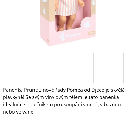
A
J
Í
T
?
HLEDAT
Panenka Prune z nové řady Pomea od Djeco je skvělá
D
plavkyně! Se svým vinylovým tělem je tato panenka
O
ideálním společníkem pro koupání v moři, v bazénu
P
nebo ve vaně.
O
R
U
Č
U