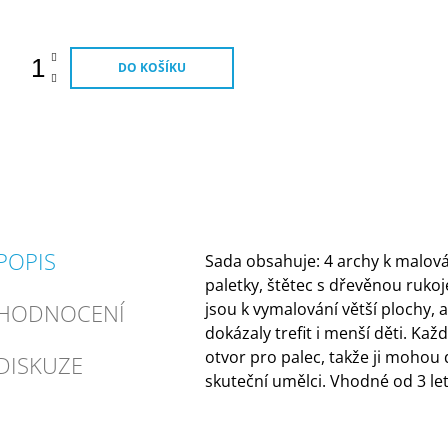
ena:
DO KOŠÍKU
POPIS
Sada obsahuje: 4 archy k malová
paletky, štětec s dřevěnou rukoj
HODNOCENÍ
jsou k vymalování větší plochy, 
dokázaly trefit i menší děti. Kaž
otvor pro palec, takže ji mohou 
DISKUZE
skuteční umělci. Vhodné od 3 let