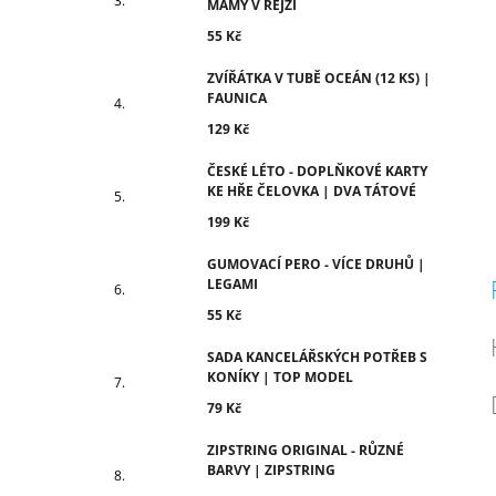
c
MÁMY V REJŽI
55 Kč
ZVÍŘÁTKA V TUBĚ OCEÁN (12 KS) |
FAUNICA
129 Kč
ČESKÉ LÉTO - DOPLŇKOVÉ KARTY
KE HŘE ČELOVKA | DVA TÁTOVÉ
199 Kč
GUMOVACÍ PERO - VÍCE DRUHŮ |
LEGAMI
55 Kč
SADA KANCELÁŘSKÝCH POTŘEB S
KONÍKY | TOP MODEL
79 Kč
ZIPSTRING ORIGINAL - RŮZNÉ
BARVY | ZIPSTRING