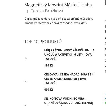
ÚKOLŮ A AKTIVIT (3 - 6 LET) | DVA
T
Magnetický labyrint Město | Haba
TÁTOVÉ
R
Tereza Brožková
199 Kč
|
Hodnocení produktu je 5 z 5 hvězdiček.
A
Darované jako dárek, ale při rozbalení mělo úspěch.
N
Krásné zpracování. Zabaví rozhodně i větší děti.
N
Í
j
0
P
TOP 10 PRODUKTŮ
z
A
N
MŮJ PRÁZDNINOVÝ KÁMOŠ - KNIHA
h
ÚKOLŮ A AKTIVIT (3 - 6 LET) | DVA
E
TÁTOVÉ
L
199 Kč
ČELOVKA - ČESKÁ HÁDACÍ HRA SE 4
ČELENKAMI A KARTAMI | DVA
TÁTOVÉ
499 Kč
SILIKONOVÁ VODNÍ BOMBA -
ORANŽOVÁ (ZNOVUPOUŽITELNÁ)|