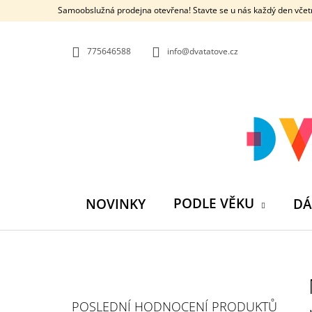
K
Přejít
Samoobslužná prodejna otevřena! Stavte se u nás každý den včetn
na
O
ZPĚT
ZPĚT
obsah
DO
DO
Š
OBCHODU
OBCHODU
775646588
info@dvatatove.cz
Í
K
PODLE VĚKU
NOVINKY
DÁ
P
O
S
MŮJ PRÁZDNINOVÝ KÁMOŠ - KNIHA
POSLEDNÍ HODNOCENÍ PRODUKTŮ