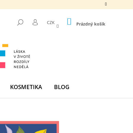
NÁKUPNÍ
HLEDAT
CZK
KOŠÍK
Prázdný košík
PŘIHLÁŠENÍ
KOSMETIKA
BLOG
Následující
DNÍ BOMBA -