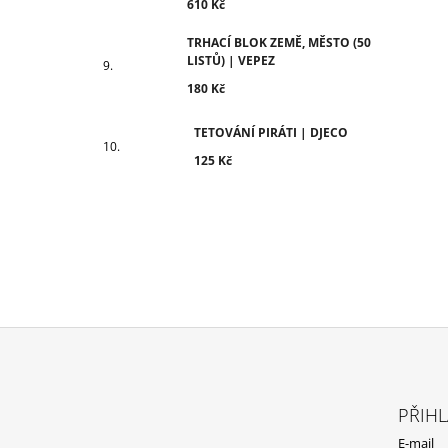
610 Kč
TRHACÍ BLOK ZEMĚ, MĚSTO (50
LISTŮ) | VEPEZ
180 Kč
TETOVÁNÍ PIRÁTI | DJECO
125 Kč
Z
Á
PŘIHL
P
E-mail