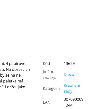
ní, 4 papírové
Kód
13629
etí. Na obrázcích
Jméno
Djeco
aby se na ně
značky
:
dá paletka má
Kreativní
děti držet jako
Kategorie
:
sady
.
307090009
EAN
:
1344