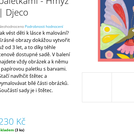
paletkami - Hmyz
ČELENKAMI A KARTAMI | DVA TÁTOVÉ
ORANŽOVÁ (ZN
MÁMY V REJŽI
499 Kč
| Djeco
55 Kč
Průměrné
Neohodnoceno
Podrobnosti hodnocení
hodnocení
Jak vést děti k lásce k malování?
produktu
Krásné obrazy dokážou vytvořit
e
už od 3 let, a to díky téhle
,0
cenově dostupné sadě. V balení
5
najdete vždy obrázek a k němu
vězdiček.
i papírovou paletku s barvami.
Stačí navlhčit štětec a
vymalovávat bílé části obrázků.
Součástí sady je i štětec.
230 Kč
Měrná
Skladem
(3 ks)