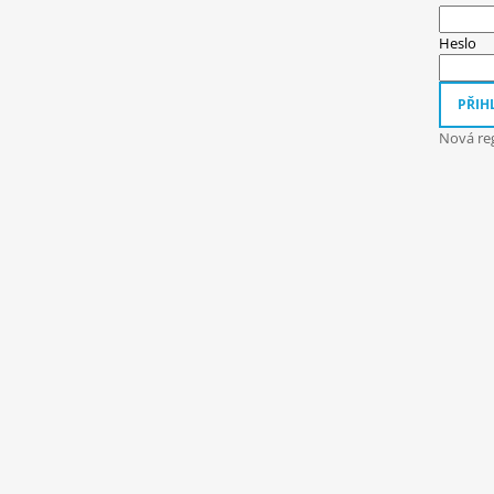
A
T
Heslo
Í
PŘIHL
Nová reg