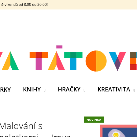
ě víkendů od 8.00 do 20.00!
CO POTŘEBUJETE NAJÍT?
HLEDAT
DOPORUČUJEME
KNIHY
HRAČKY
KREATIVITA
RKY
NOVINKA
Malování s
ČELOVKA - ČESKÁ HÁDACÍ HRA SE 4
SILIKONOVÁ VO