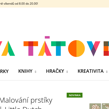
ě víkendů od 8.00 do 20.00!
CO POTŘEBUJETE NAJÍT?
HLEDAT
DOPORUČUJEME
KNIHY
HRAČKY
KREATIVITA
RKY
NOVINKA
Malování prstíky
ČELOVKA - ČESKÁ HÁDACÍ HRA SE 4
SILIKONOVÁ VO