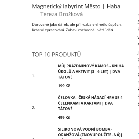
ÚKOLŮ A AKTIVIT (3 - 6 LET) | DVA
T
Magnetický labyrint Město | Haba
TÁTOVÉ
R
Tereza Brožková
199 Kč
|
Hodnocení produktu je 5 z 5 hvězdiček.
A
Darované jako dárek, ale při rozbalení mělo úspěch.
N
Krásné zpracování. Zabaví rozhodně i větší děti.
j
N
0
Í
z
P
TOP 10 PRODUKTŮ
h
A
N
MŮJ PRÁZDNINOVÝ KÁMOŠ - KNIHA
ÚKOLŮ A AKTIVIT (3 - 6 LET) | DVA
E
TÁTOVÉ
L
199 Kč
ČELOVKA - ČESKÁ HÁDACÍ HRA SE 4
ČELENKAMI A KARTAMI | DVA
TÁTOVÉ
499 Kč
SILIKONOVÁ VODNÍ BOMBA -
ORANŽOVÁ (ZNOVUPOUŽITELNÁ)|