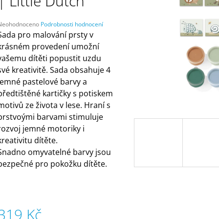
| Little Dutch
ČELENKAMI A KARTAMI | DVA TÁTOVÉ
ORANŽOVÁ (ZN
MÁMY V REJŽI
499 Kč
55 Kč
Průměrné
Neohodnoceno
Podrobnosti hodnocení
hodnocení
Sada pro malování prsty v
produktu
krásném provedení umožní
e
vašemu dítěti popustit uzdu
,0
své kreativitě. Sada obsahuje 4
5
jemné pastelové barvy a
vězdiček.
předtištěné kartičky s potiskem
motivů ze života v lese. Hraní s
prstvoými barvami stimuluje
rozvoj jemné motoriky i
kreativitu dítěte.
Snadno omyvatelné barvy jsou
bezpečné pro pokožku dítěte.
319 Kč