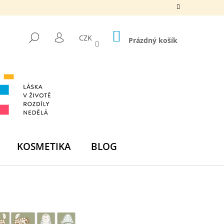
NÁKUPNÍ
HLEDAT
CZK
KOŠÍK
Prázdný košík
PŘIHLÁŠENÍ
KOSMETIKA
BLOG
Následující
DNÍ BOMBA -