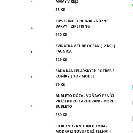
MÁMY V REJŽI
55 Kč
c
ZIPSTRING ORIGINAL - RŮZNÉ
BARVY | ZIPSTRING
610 Kč
ZVÍŘÁTKA V TUBĚ OCEÁN (12 KS) |
FAUNICA
129 Kč
SADA KANCELÁŘSKÝCH POTŘEB S
KONÍKY | TOP MODEL
79 Kč
BUBLETO DÓZA - VOŇAVÝ PĚNÍCÍ
PRÁŠEK PRO ČAROHRANÍ - MOŘE |
BUBLETO
389 Kč
SILIKONOVÁ VODNÍ BOMBA -
MODRÁ (ZNOVUPOUŽITELNÁ) |