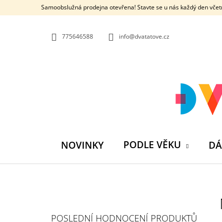
K
Přejít
Samoobslužná prodejna otevřena! Stavte se u nás každý den včetn
na
O
ZPĚT
ZPĚT
obsah
DO
DO
Š
OBCHODU
OBCHODU
775646588
info@dvatatove.cz
Í
K
PODLE VĚKU
NOVINKY
DÁ
P
O
S
MŮJ PRÁZDNINOVÝ KÁMOŠ - KNIHA
POSLEDNÍ HODNOCENÍ PRODUKTŮ