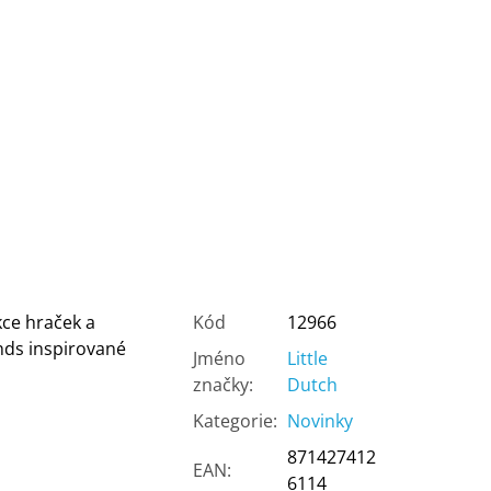
kce hraček a
Kód
12966
ends inspirované
Jméno
Little
značky
:
Dutch
Kategorie
:
Novinky
871427412
EAN
:
6114