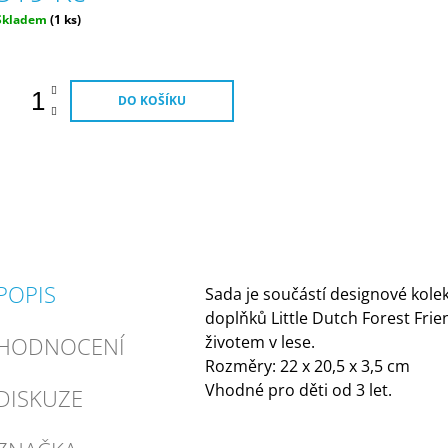
Měrná
Skladem
(1 ks)
ena:
DO KOŠÍKU
POPIS
Sada je součástí designové kole
doplňků Little Dutch Forest Fri
HODNOCENÍ
životem v lese.
Rozměry: 22 x 20,5 x 3,5 cm
Vhodné pro děti od 3 let.
DISKUZE