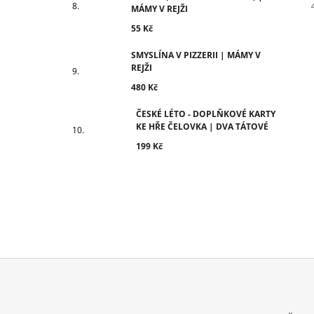
MÁMY V REJŽI
55 Kč
SMYSLÍNA V PIZZERII | MÁMY V
REJŽI
480 Kč
ČESKÉ LÉTO - DOPLŇKOVÉ KARTY
KE HŘE ČELOVKA | DVA TÁTOVÉ
199 Kč
Z
Á