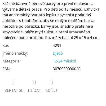
Krásně barevné pěnové barvy pro první malování a
výtvarné dětské práce. Pro děti od 18 měsíců. Lahvička
má anatomický tvar pro lepší uchycení a praktický
aplikátor s houbičkou, aby se malým malířům barva
nerozlila po obrázku. Barvy jsou snadno pratelné a
smývatelné, takže mytí rukou a praní umazaného
oblečení bude hračkou.
Rozměry balení 25 x 15 x 4 cm.
Kód
4291
Jméno značky
:
Djeco
Kategorie
:
12-24 měsíců
EAN
:
3070900090026
ZEPTAT SE
HLÍDAT
SDÍLET