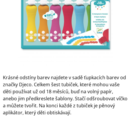
5
A
hvězdiček.
J
Í
T
?
HLEDAT
Krásné odstíny barev najdete v sadě ťupkacích barev od
značky Djeco. Celkem šest tubiček, které mohou vaše
D
děti používat už od 18 měsíců, buď na volný papír,
O
anebo jim předkreslete šablony. Stačí odšroubovat víčko
P
a můžete tvořit. Na konci každé z tubiček je pěnový
O
aplikátor, který děti obtiskávají.
R
U
Č
U