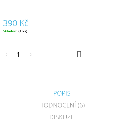
J
E
M
390 Kč
E
Měrná
Skladem
(1 ks)
ZIPSTRING
cena:
ORIGINAL
-
RŮZNÉ
DO
BARVY
KOŠÍKU
|
ZIPSTRING
610
Kč
POPIS
HODNOCENÍ (6)
DISKUZE