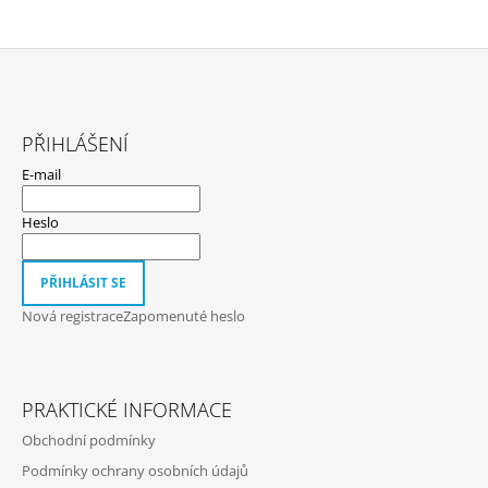
Z
Á
PŘIHLÁŠENÍ
P
E-mail
A
T
Heslo
Í
PŘIHLÁSIT SE
Nová registrace
Zapomenuté heslo
PRAKTICKÉ INFORMACE
Obchodní podmínky
Podmínky ochrany osobních údajů