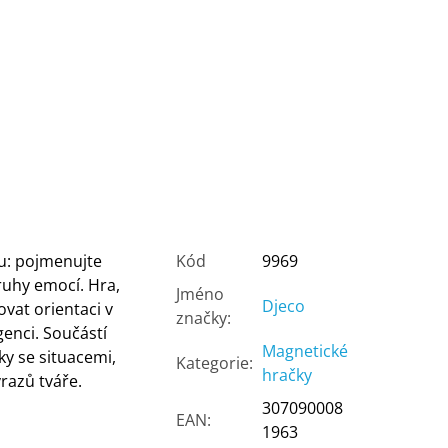
u: pojmenujte
Kód
9969
uhy emocí. Hra,
Jméno
Djeco
vat orientaci v
značky
:
genci. Součástí
Magnetické
ky se situacemi,
Kategorie
:
hračky
razů tváře.
307090008
EAN
:
1963