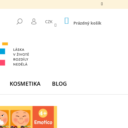
NÁKUPNÍ
HLEDAT
CZK
KOŠÍK
Prázdný košík
PŘIHLÁŠENÍ
KOSMETIKA
BLOG
Následující
DNÍ BOMBA - ZELENÁ