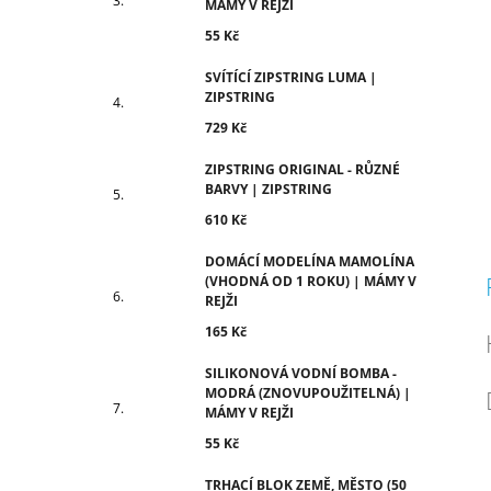
c
MÁMY V REJŽI
55 Kč
SVÍTÍCÍ ZIPSTRING LUMA |
ZIPSTRING
729 Kč
ZIPSTRING ORIGINAL - RŮZNÉ
BARVY | ZIPSTRING
610 Kč
DOMÁCÍ MODELÍNA MAMOLÍNA
(VHODNÁ OD 1 ROKU) | MÁMY V
REJŽI
165 Kč
SILIKONOVÁ VODNÍ BOMBA -
MODRÁ (ZNOVUPOUŽITELNÁ) |
MÁMY V REJŽI
55 Kč
TRHACÍ BLOK ZEMĚ, MĚSTO (50