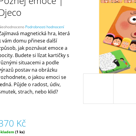
Poznej emoce |
ČELENKAMI A KARTAMI | DVA TÁTOVÉ
(ZNOVUPOUŽITEL
499 Kč
55 Kč
Djeco
Průměrné
Neohodnoceno
Podrobnosti hodnocení
hodnocení
Zajímavá magnetická hra, která
produktu
k vám domu přinese další
e
způsob, jak poznávat emoce a
,0
pocity. Budete si lízat kartičky s
5
různými situacemi a podle
vězdiček.
výrazů postav na obrázku
rozhodnete, o jakou emoci se
jedná. Půjde o radost, údiv,
smutek, strach, nebo klid?
370 Kč
Měrná
Skladem
(1 ks)