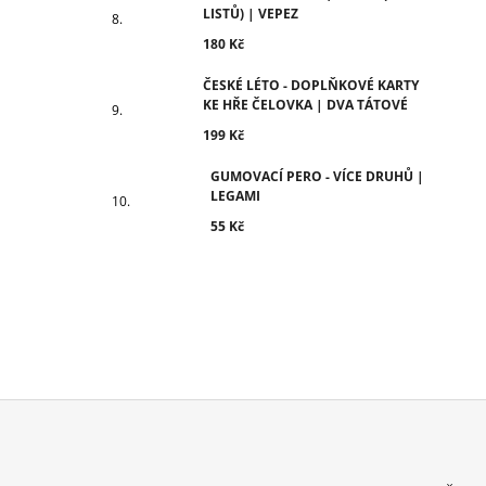
LISTŮ) | VEPEZ
180 Kč
ČESKÉ LÉTO - DOPLŇKOVÉ KARTY
KE HŘE ČELOVKA | DVA TÁTOVÉ
199 Kč
GUMOVACÍ PERO - VÍCE DRUHŮ |
LEGAMI
55 Kč
Z
Á