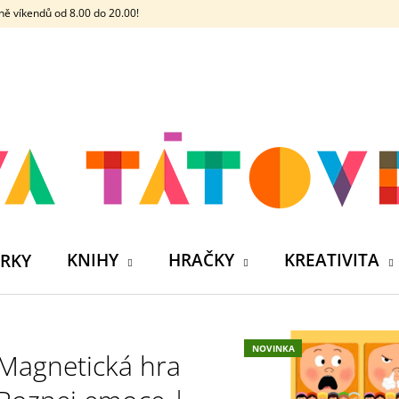
ě víkendů od 8.00 do 20.00!
CO POTŘEBUJETE NAJÍT?
HLEDAT
DOPORUČUJEME
KNIHY
HRAČKY
KREATIVITA
RKY
NOVINKA
Magnetická hra
ČELOVKA - ČESKÁ HÁDACÍ HRA SE 4
SILIKONOVÁ VO