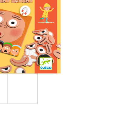
NÁ) | MÁMY V REJŽI