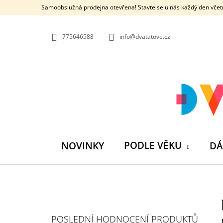
K
Přejít
Samoobslužná prodejna otevřena! Stavte se u nás každý den včetn
na
O
ZPĚT
ZPĚT
obsah
DO
DO
Š
OBCHODU
OBCHODU
775646588
info@dvatatove.cz
Í
K
PODLE VĚKU
NOVINKY
DÁ
P
O
S
MŮJ PRÁZDNINOVÝ KÁMOŠ - KNIHA
POSLEDNÍ HODNOCENÍ PRODUKTŮ