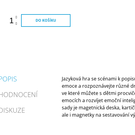
ena:
DO KOŠÍKU
POPIS
Jazyková hra se scénami k popis
emoce a rozpoznávejte různé dr
HODNOCENÍ
ve které můžete s dětmi procvičo
emocích a rozvíjet emoční inteli
sady je magetnická deska, kartič
DISKUZE
ale i magnetky na sestavování vý