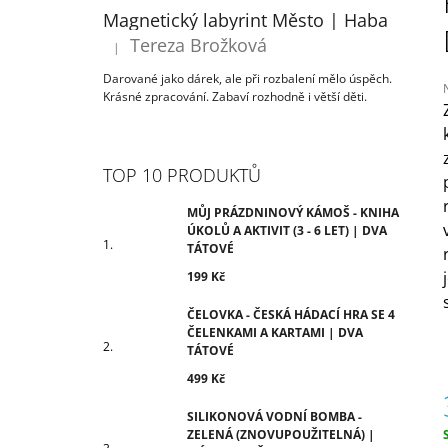
ÚKOLŮ A AKTIVIT (3 - 6 LET) | DVA
T
Magnetický labyrint Město | Haba
TÁTOVÉ
R
Tereza Brožková
199 Kč
|
Hodnocení produktu je 5 z 5 hvězdiček.
A
Darované jako dárek, ale při rozbalení mělo úspěch.
N
Krásné zpracování. Zabaví rozhodně i větší děti.
N
Í
j
0
P
TOP 10 PRODUKTŮ
z
A
N
MŮJ PRÁZDNINOVÝ KÁMOŠ - KNIHA
h
ÚKOLŮ A AKTIVIT (3 - 6 LET) | DVA
E
TÁTOVÉ
L
199 Kč
ČELOVKA - ČESKÁ HÁDACÍ HRA SE 4
ČELENKAMI A KARTAMI | DVA
TÁTOVÉ
499 Kč
SILIKONOVÁ VODNÍ BOMBA -
ZELENÁ (ZNOVUPOUŽITELNÁ) |