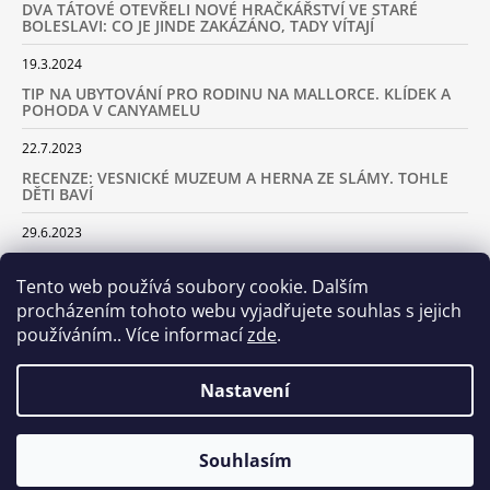
DVA TÁTOVÉ OTEVŘELI NOVÉ HRAČKÁŘSTVÍ VE STARÉ
BOLESLAVI: CO JE JINDE ZAKÁZÁNO, TADY VÍTAJÍ
19.3.2024
TIP NA UBYTOVÁNÍ PRO RODINU NA MALLORCE. KLÍDEK A
POHODA V CANYAMELU
22.7.2023
RECENZE: VESNICKÉ MUZEUM A HERNA ZE SLÁMY. TOHLE
DĚTI BAVÍ
29.6.2023
KARAVANEM S DĚTMI NA LYŽOVAČKU DO ALP: KAM JET A
KOLIK VÁS TO BUDE STÁT
Tento web používá soubory cookie. Dalším
procházením tohoto webu vyjadřujete souhlas s jejich
18.2.2023
používáním.. Více informací
zde
.
ARCHIV
Nastavení
Samoobslužná prodejna otevřena! Stavte se u nás každý den
Souhlasím
© 2026 Dva tátové. Všechna práva vyhrazena.
Vytvořil Shoptet
včetně víkendů od 8.00 do 20.00!