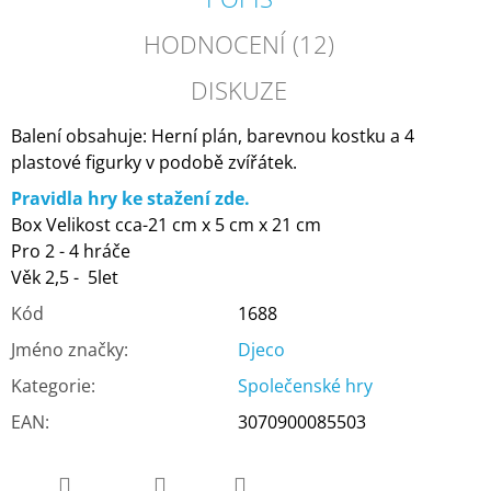
HODNOCENÍ (12)
DISKUZE
Balení obsahuje: Herní plán, barevnou kostku a 4
plastové figurky v podobě zvířátek.
Pravidla hry ke stažení zde.
Box Velikost cca-21 cm x 5 cm x 21 cm
Pro 2 - 4 hráče
Věk 2,5 - 5let
Kód
1688
Jméno značky
:
Djeco
Kategorie
:
Společenské hry
EAN
:
3070900085503