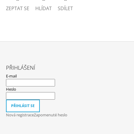
ZEPTAT SE
HLÍDAT
SDÍLET
Z
Á
PŘIHLÁŠENÍ
P
E-mail
A
T
Heslo
Í
PŘIHLÁSIT SE
Nová registrace
Zapomenuté heslo