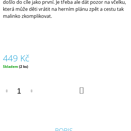
došlo do cíle jako první. Je třeba ale dát pozor na včelku,
J
která může děti vrátit na herním plánu zpět a cestu tak
E
M
malinko zkomplikovat.
E
ZIPSTRING
ORIGINAL
-
RŮZNÉ
BARVY
449 Kč
|
ZIPSTRING
Měrná
Skladem
(2 ks)
cena:
610
Kč
DO
KOŠÍKU
POPIS