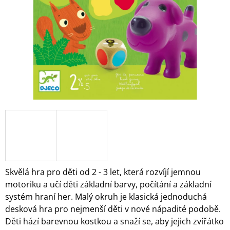
A
J
Í
T
?
HLEDAT
D
O
Skvělá hra pro děti od 2 - 3 let, která rozvíjí jemnou
P
motoriku a učí děti základní barvy, počítání a základní
O
systém hraní her. Malý okruh je klasická jednoduchá
R
desková hra pro nejmenší děti v nové nápadité podobě.
U
Č
Děti hází barevnou kostkou a snaží se, aby jejich zvířátko
U