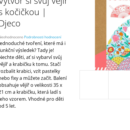
Vytvoř si svůj vějíř
ČELENKAMI A KARTAMI | DVA TÁTOVÉ
ORANŽOVÁ (ZN
MÁMY V REJŽI
499 Kč
s kočičkou |
55 Kč
Djeco
Průměrné
Neohodnoceno
Podrobnosti hodnocení
hodnocení
Jednoduché tvoření, které má i
produktu
funkční výsledek? Tady je!
e
Nechte děti, ať si vybarví svůj
,0
vějíř a krabičku k tomu. Stačí
5
rozbalit krabici, vzít pastelky
vězdiček.
nebo fixy a můžete začít. Balení
obsahuje vějíř o velikosti 35 x
21 cm a krabičku, která ladí s
jeho vzorem. Vhodné pro děti
od 5 let.