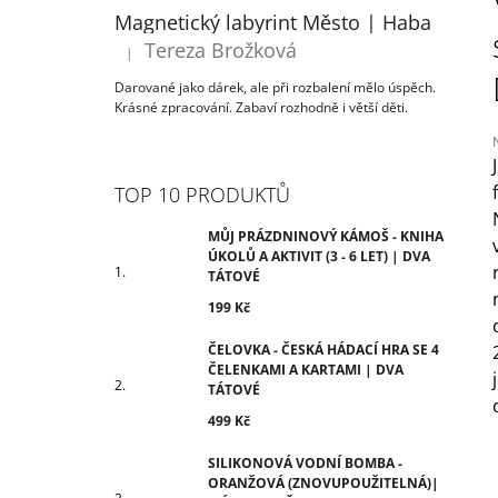
ÚKOLŮ A AKTIVIT (3 - 6 LET) | DVA
T
Magnetický labyrint Město | Haba
TÁTOVÉ
R
Tereza Brožková
199 Kč
|
Hodnocení produktu je 5 z 5 hvězdiček.
A
Darované jako dárek, ale při rozbalení mělo úspěch.
N
Krásné zpracování. Zabaví rozhodně i větší děti.
N
Í
P
TOP 10 PRODUKTŮ
j
A
0
N
MŮJ PRÁZDNINOVÝ KÁMOŠ - KNIHA
z
ÚKOLŮ A AKTIVIT (3 - 6 LET) | DVA
E
TÁTOVÉ
h
L
199 Kč
ČELOVKA - ČESKÁ HÁDACÍ HRA SE 4
ČELENKAMI A KARTAMI | DVA
TÁTOVÉ
499 Kč
SILIKONOVÁ VODNÍ BOMBA -
ORANŽOVÁ (ZNOVUPOUŽITELNÁ)|