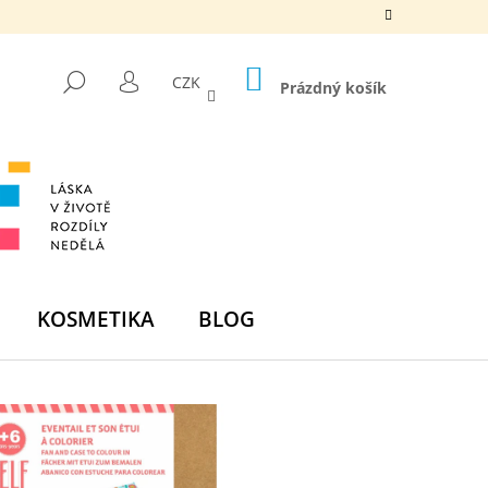
NÁKUPNÍ
HLEDAT
CZK
KOŠÍK
Prázdný košík
PŘIHLÁŠENÍ
KOSMETIKA
BLOG
Následující
DNÍ BOMBA -