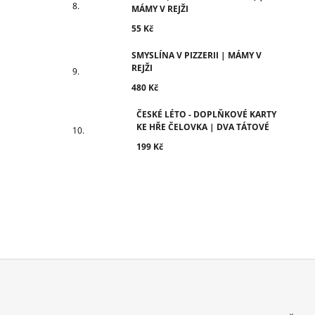
MÁMY V REJŽI
55 Kč
SMYSLÍNA V PIZZERII | MÁMY V
REJŽI
480 Kč
ČESKÉ LÉTO - DOPLŇKOVÉ KARTY
KE HŘE ČELOVKA | DVA TÁTOVÉ
199 Kč
Z
Á