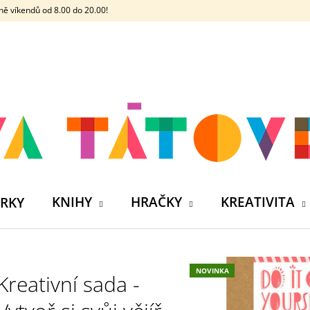
ě víkendů od 8.00 do 20.00!
CO POTŘEBUJETE NAJÍT?
HLEDAT
DOPORUČUJEME
KNIHY
HRAČKY
KREATIVITA
RKY
NOVINKA
Kreativní sada -
ČELOVKA - ČESKÁ HÁDACÍ HRA SE 4
SILIKONOVÁ VO