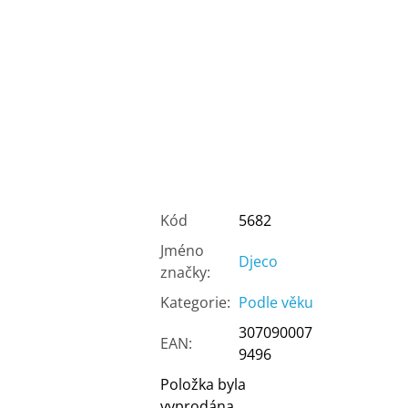
Kód
5682
Jméno
Djeco
značky
:
Kategorie
:
Podle věku
307090007
EAN
:
9496
Položka byla
vyprodána…