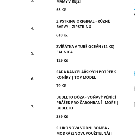
MÁMY V REJŽI
55 Kč
c
ZIPSTRING ORIGINAL - RŮZNÉ
BARVY | ZIPSTRING
610 Kč
ZVÍŘÁTKA V TUBĚ OCEÁN (12 KS) |
FAUNICA
129 Kč
SADA KANCELÁŘSKÝCH POTŘEB S
KONÍKY | TOP MODEL
79 Kč
BUBLETO DÓZA - VOŇAVÝ PĚNÍCÍ
PRÁŠEK PRO ČAROHRANÍ - MOŘE |
BUBLETO
389 Kč
SILIKONOVÁ VODNÍ BOMBA -
MODRÁ (ZNOVUPOUŽITELNÁ) |