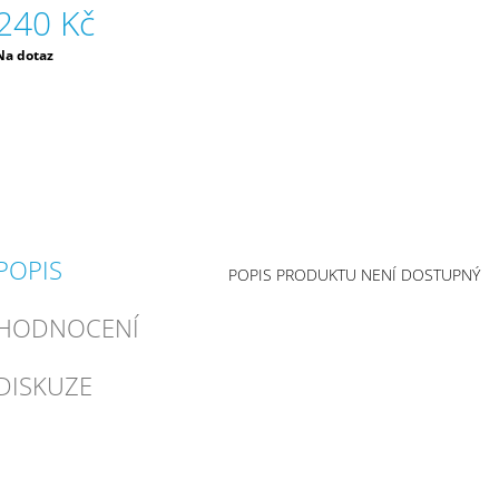
240 Kč
Měrná
Na dotaz
ena:
POPIS
POPIS PRODUKTU NENÍ DOSTUPNÝ
HODNOCENÍ
DISKUZE