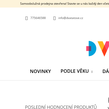
K
Přejít
Samoobslužná prodejna otevřena! Stavte se u nás každý den včetn
na
O
ZPĚT
ZPĚT
obsah
DO
DO
Š
OBCHODU
OBCHODU
775646588
info@dvatatove.cz
Í
K
PODLE VĚKU
NOVINKY
DÁ
P
O
S
MŮJ PRÁZDNINOVÝ KÁMOŠ - KNIHA
POSLEDNÍ HODNOCENÍ PRODUKTŮ