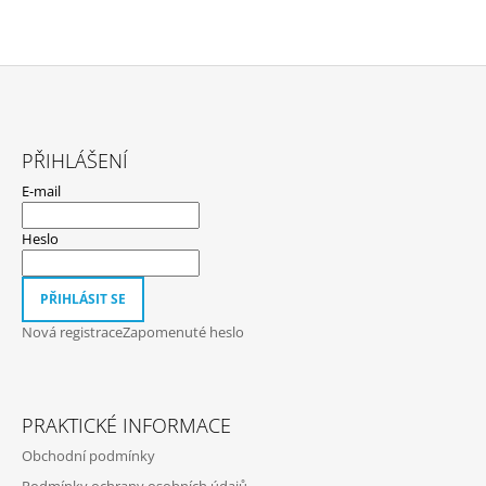
Z
Á
PŘIHLÁŠENÍ
P
E-mail
A
T
Heslo
Í
PŘIHLÁSIT SE
Nová registrace
Zapomenuté heslo
PRAKTICKÉ INFORMACE
Obchodní podmínky
Podmínky ochrany osobních údajů