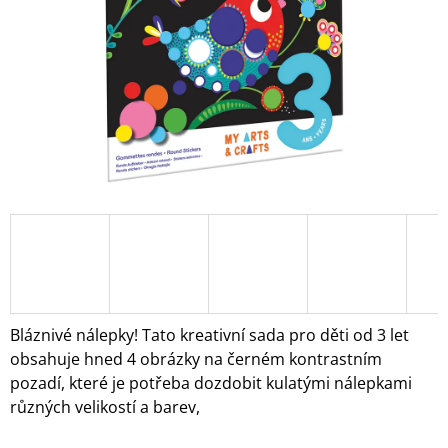
A
J
Í
T
?
HLEDAT
D
O
Bláznivé nálepky! Tato kreativní sada pro děti od 3 let
P
obsahuje hned 4 obrázky na černém kontrastním
O
pozadí, které je potřeba dozdobit kulatými nálepkami
R
různých velikostí a barev,
U
Č
U