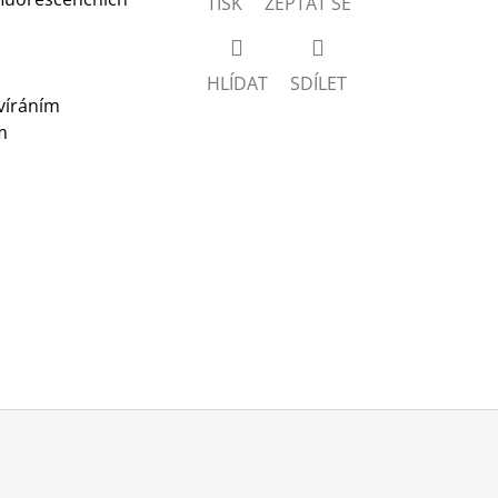
TISK
ZEPTAT SE
HLÍDAT
SDÍLET
avíráním
m