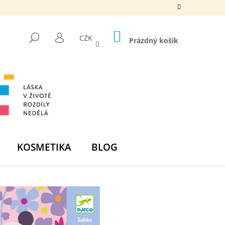
NÁKUPNÍ
HLEDAT
CZK
KOŠÍK
Prázdný košík
PŘIHLÁŠENÍ
KOSMETIKA
BLOG
Následující
DNÍ BOMBA -