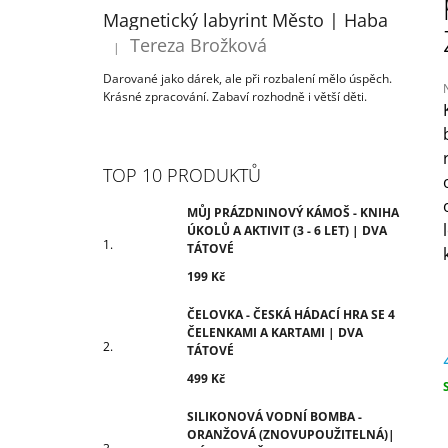
ÚKOLŮ A AKTIVIT (3 - 6 LET) | DVA
T
Magnetický labyrint Město | Haba
TÁTOVÉ
R
Tereza Brožková
199 Kč
|
Hodnocení produktu je 5 z 5 hvězdiček.
A
Darované jako dárek, ale při rozbalení mělo úspěch.
N
Krásné zpracování. Zabaví rozhodně i větší děti.
N
Í
j
0
P
TOP 10 PRODUKTŮ
z
A
N
MŮJ PRÁZDNINOVÝ KÁMOŠ - KNIHA
h
ÚKOLŮ A AKTIVIT (3 - 6 LET) | DVA
E
TÁTOVÉ
L
199 Kč
ČELOVKA - ČESKÁ HÁDACÍ HRA SE 4
ČELENKAMI A KARTAMI | DVA
TÁTOVÉ
499 Kč
c
SILIKONOVÁ VODNÍ BOMBA -
ORANŽOVÁ (ZNOVUPOUŽITELNÁ)|