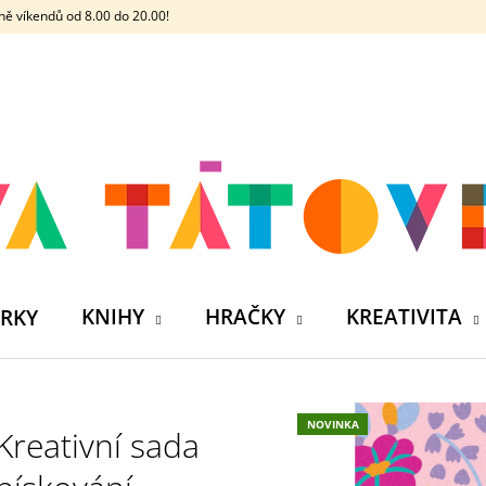
ě víkendů od 8.00 do 20.00!
CO POTŘEBUJETE NAJÍT?
HLEDAT
DOPORUČUJEME
KNIHY
HRAČKY
KREATIVITA
RKY
NOVINKA
Kreativní sada
ČELOVKA - ČESKÁ HÁDACÍ HRA SE 4
SILIKONOVÁ VO