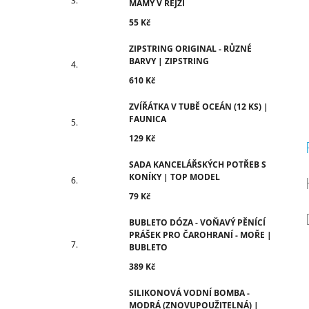
MÁMY V REJŽI
55 Kč
ZIPSTRING ORIGINAL - RŮZNÉ
BARVY | ZIPSTRING
610 Kč
ZVÍŘÁTKA V TUBĚ OCEÁN (12 KS) |
FAUNICA
129 Kč
SADA KANCELÁŘSKÝCH POTŘEB S
KONÍKY | TOP MODEL
79 Kč
BUBLETO DÓZA - VOŇAVÝ PĚNÍCÍ
PRÁŠEK PRO ČAROHRANÍ - MOŘE |
BUBLETO
389 Kč
SILIKONOVÁ VODNÍ BOMBA -
MODRÁ (ZNOVUPOUŽITELNÁ) |