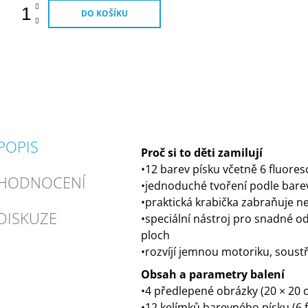
DO KOŠÍKU
POPIS
Proč si to děti zamilují
•12 barev písku včetně 6 fluore
HODNOCENÍ
•jednoduché tvoření podle bar
•praktická krabička zabraňuje 
DISKUZE
•speciální nástroj pro snadné odk
ploch
•rozvíjí jemnou motoriku, soustř
Obsah a parametry balení
•4 předlepené obrázky (20 × 20 
•12 kelímků barevného písku (
6 