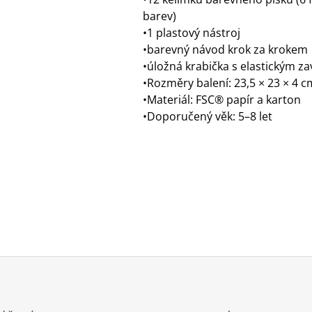
barev)
•1 plastový nástroj
•barevný návod krok za krokem
•úložná krabička s elastickým z
•Rozměry balení: 23,5 × 23 × 4 c
•Materiál: FSC® papír a karton
•Doporučený věk: 5–8 let