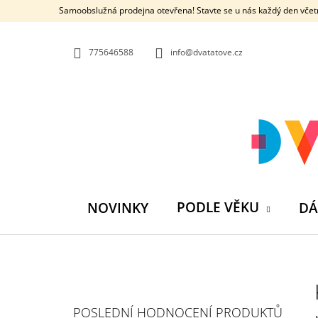
K
Přejít
Samoobslužná prodejna otevřena! Stavte se u nás každý den včetn
na
O
ZPĚT
ZPĚT
obsah
DO
DO
Š
OBCHODU
OBCHODU
775646588
info@dvatatove.cz
Í
K
PODLE VĚKU
NOVINKY
DÁ
P
O
S
MŮJ PRÁZDNINOVÝ KÁMOŠ - KNIHA
POSLEDNÍ HODNOCENÍ PRODUKTŮ