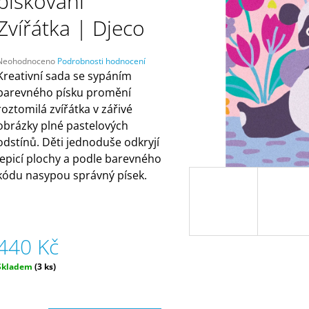
pískování
ČELENKAMI A KARTAMI | DVA TÁTOVÉ
ORANŽOVÁ (ZN
MÁMY V REJŽI
499 Kč
Zvířátka | Djeco
55 Kč
Průměrné
Neohodnoceno
Podrobnosti hodnocení
hodnocení
Kreativní sada se sypáním
produktu
barevného písku promění
e
roztomilá zvířátka v zářivé
,0
obrázky plné pastelových
5
odstínů. Děti jednoduše odkryjí
vězdiček.
lepicí plochy a podle barevného
kódu nasypou správný písek.
440 Kč
Měrná
Skladem
(3 ks)
ena: