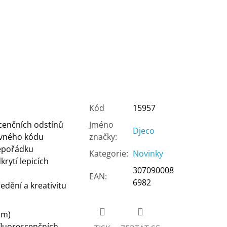
Kód
15957
scenčních odstínů
Jméno
Djeco
evného kódu
značky
:
nepořádku
Kategorie
:
Novinky
rytí lepicích
307090008
EAN
:
6982
edění a kreativitu
cm)
fluorescenčních