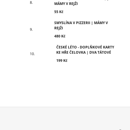
MÁMY V REJŽI
55 Kč
SMYSLÍNA V PIZZERII | MÁMY V
REJŽI
480 Kč
ČESKÉ LÉTO - DOPLŇKOVÉ KARTY
KE HŘE ČELOVKA | DVA TÁTOVÉ
199 Kč
Z
Á