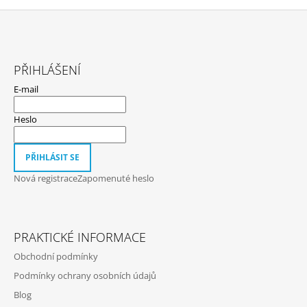
Z
Á
PŘIHLÁŠENÍ
P
E-mail
A
T
Heslo
Í
PŘIHLÁSIT SE
Nová registrace
Zapomenuté heslo
PRAKTICKÉ INFORMACE
Obchodní podmínky
Podmínky ochrany osobních údajů
Blog