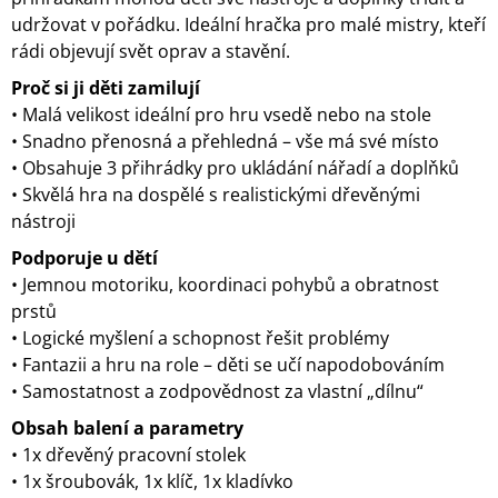
udržovat v pořádku. Ideální hračka pro malé mistry, kteří
rádi objevují svět oprav a stavění.
Proč si ji děti zamilují
• Malá velikost ideální pro hru vsedě nebo na stole
• Snadno přenosná a přehledná – vše má své místo
• Obsahuje 3 přihrádky pro ukládání nářadí a doplňků
• Skvělá hra na dospělé s realistickými dřevěnými
nástroji
Podporuje u dětí
• Jemnou motoriku, koordinaci pohybů a obratnost
prstů
• Logické myšlení a schopnost řešit problémy
• Fantazii a hru na role – děti se učí napodobováním
• Samostatnost a zodpovědnost za vlastní „dílnu“
Obsah balení a parametry
• 1x dřevěný pracovní stolek
• 1x šroubovák, 1x klíč, 1x kladívko