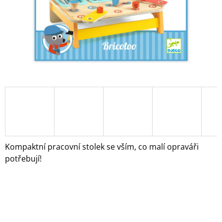
A
J
Í
T
?
HLEDAT
Kompaktní pracovní stolek se vším, co malí opraváři
D
potřebují!
O
P
O
R
U
Č
U