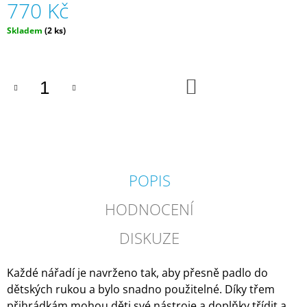
770 Kč
J
E
Měrná
Skladem
(2 ks)
M
cena:
E
ČELOVKA
DO
KOŠÍKU
-
ČESKÁ
HÁDACÍ
HRA
SE
4
ČELENKAMI
A
POPIS
KARTAMI
|
HODNOCENÍ
DVA
TÁTOVÉ
DISKUZE
499
Kč
Každé nářadí je navrženo tak, aby přesně padlo do
dětských rukou a bylo snadno použitelné. Díky třem
přihrádkám mohou děti své nástroje a doplňky třídit a