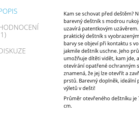
POPIS
Kam se schovat před deštěm? N
barevný deštník s modrou rukoje
HODNOCENÍ
uzavírá patentkovým uzávěrem. 
(1)
praktický deštník s vyobrazenými
barvy se objeví při kontaktu s vo
DISKUZE
jakmile deštník uschne. Jeho pr
umožňuje dítěti vidět, kam jde, 
otevírání opatřené ochranným
znamená, že jej lze otevřít a zavř
prstů. Barevný doplněk, ideální 
výletů v dešti!
Průměr otevřeného deštníku je 
cm.