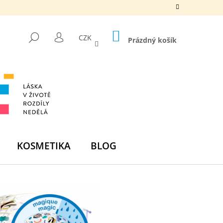
NÁKUPNÍ
HLEDAT
CZK
KOŠÍK
Prázdný košík
PŘIHLÁŠENÍ
KOSMETIKA
BLOG
Následující
DNÍ BOMBA -