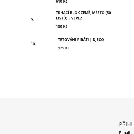
610 Kč
TRHACÍ BLOK ZEMĚ, MĚSTO (50
LISTŮ) | VEPEZ
180 Kč
TETOVÁNÍ PIRÁTI | DJECO
125 Kč
Z
Á
PŘIHL
P
E-mail