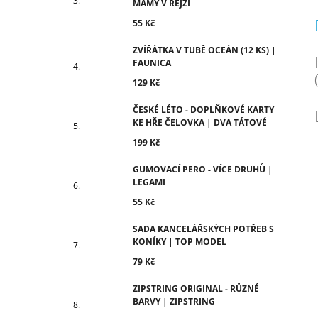
MÁMY V REJŽI
55 Kč
ZVÍŘÁTKA V TUBĚ OCEÁN (12 KS) |
FAUNICA
129 Kč
ČESKÉ LÉTO - DOPLŇKOVÉ KARTY
KE HŘE ČELOVKA | DVA TÁTOVÉ
199 Kč
GUMOVACÍ PERO - VÍCE DRUHŮ |
LEGAMI
55 Kč
SADA KANCELÁŘSKÝCH POTŘEB S
KONÍKY | TOP MODEL
79 Kč
ZIPSTRING ORIGINAL - RŮZNÉ
BARVY | ZIPSTRING