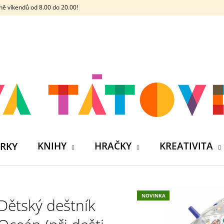
ě víkendů od 8.00 do 20.00!
CO POTŘEBUJETE NAJÍT?
HLEDAT
DOPORUČUJEME
KNIHY
HRAČKY
KREATIVITA
RKY
NOVINKA
Dětský deštník
ČELOVKA - ČESKÁ HÁDACÍ HRA SE 4
SILIKONOVÁ VO