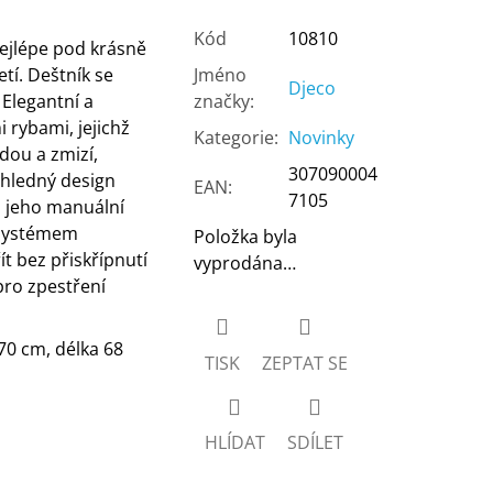
Kód
10810
ejlépe pod krásně
tí. Deštník se
Jméno
Djeco
Elegantní a
značky
:
 rybami, jejichž
Kategorie
:
Novinky
dou a zmizí,
307090004
ůhledný design
EAN
:
7105
a jeho manuální
 systémem
Položka byla
ít bez přiskřípnutí
vyprodána…
pro zpestření
70 cm, délka 68
TISK
ZEPTAT SE
HLÍDAT
SDÍLET