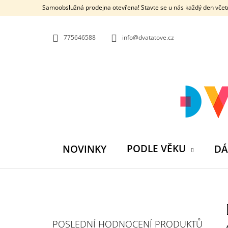
K
Přejít
Samoobslužná prodejna otevřena! Stavte se u nás každý den včetn
na
O
ZPĚT
ZPĚT
obsah
DO
DO
Š
OBCHODU
OBCHODU
775646588
info@dvatatove.cz
Í
K
PODLE VĚKU
NOVINKY
DÁ
P
O
S
MŮJ PRÁZDNINOVÝ KÁMOŠ - KNIHA
POSLEDNÍ HODNOCENÍ PRODUKTŮ