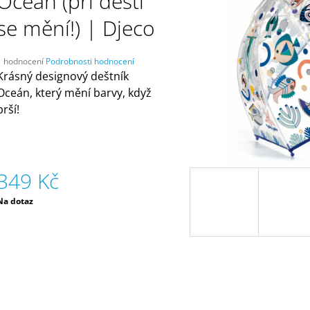
Oceán (při dešti
ČELENKAMI A KARTAMI | DVA TÁTOVÉ
ORANŽOVÁ (ZN
MÁMY V REJŽI
499 Kč
se mění!) | Djeco
55 Kč
Průměrné
1 hodnocení
Podrobnosti hodnocení
hodnocení
Krásný designový deštník
produktu
Oceán, který mění barvy, když
e
prší!
,0
5
vězdiček.
349 Kč
Měrná
Na dotaz
ena: