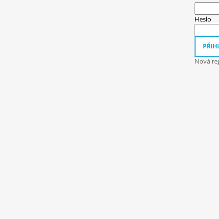
A
T
Heslo
Í
PŘIHL
Nová reg