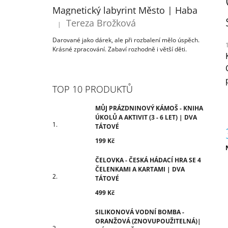
ÚKOLŮ A AKTIVIT (3 - 6 LET) | DVA
T
Magnetický labyrint Město | Haba
TÁTOVÉ
R
Tereza Brožková
199 Kč
|
Hodnocení produktu je 5 z 5 hvězdiček.
A
Darované jako dárek, ale při rozbalení mělo úspěch.
N
Krásné zpracování. Zabaví rozhodně i větší děti.
N
Í
j
5
P
TOP 10 PRODUKTŮ
z
A
N
MŮJ PRÁZDNINOVÝ KÁMOŠ - KNIHA
h
ÚKOLŮ A AKTIVIT (3 - 6 LET) | DVA
E
TÁTOVÉ
L
199 Kč
c
ČELOVKA - ČESKÁ HÁDACÍ HRA SE 4
ČELENKAMI A KARTAMI | DVA
TÁTOVÉ
499 Kč
SILIKONOVÁ VODNÍ BOMBA -
ORANŽOVÁ (ZNOVUPOUŽITELNÁ)|