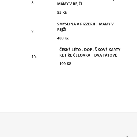
MÁMY V REJŽI
55 Kč
SMYSLÍNA V PIZZERII | MÁMY V
REJŽI
480 Kč
ČESKÉ LÉTO - DOPLŇKOVÉ KARTY
KE HŘE ČELOVKA | DVA TÁTOVÉ
199 Kč
Z
Á