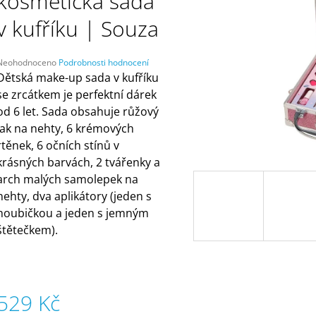
kosmetická sada
ČELENKAMI A KARTAMI | DVA TÁTOVÉ
ORANŽOVÁ (ZN
MÁMY V REJŽI
499 Kč
v kufříku | Souza
55 Kč
Průměrné
Neohodnoceno
Podrobnosti hodnocení
hodnocení
Dětská make-up sada v kufříku
produktu
se zrcátkem je perfektní dárek
e
od 6 let. Sada obsahuje růžový
,0
lak na nehty, 6 krémových
5
rtěnek, 6 očních stínů v
vězdiček.
krásných barvách, 2 tvářenky a
arch malých samolepek na
nehty, dva aplikátory (jeden s
houbičkou a jeden s jemným
štětečkem).
529 Kč