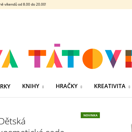
ě víkendů od 8.00 do 20.00!
CO POTŘEBUJETE NAJÍT?
HLEDAT
DOPORUČUJEME
KNIHY
HRAČKY
KREATIVITA
RKY
NOVINKA
Dětská
ČELOVKA - ČESKÁ HÁDACÍ HRA SE 4
SILIKONOVÁ VO