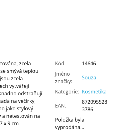
tována, zcela
Kód
14646
 se smývá teplou
Jméno
Souza
jsou zcela
značky
:
ch vytvářejí
Kategorie
:
Kosmetika
 snadno odstraňují
sada na večírky,
872095528
EAN
:
o jako stylový
3786
ý a netestován na
Položka byla
7 x 9 cm.
vyprodána…