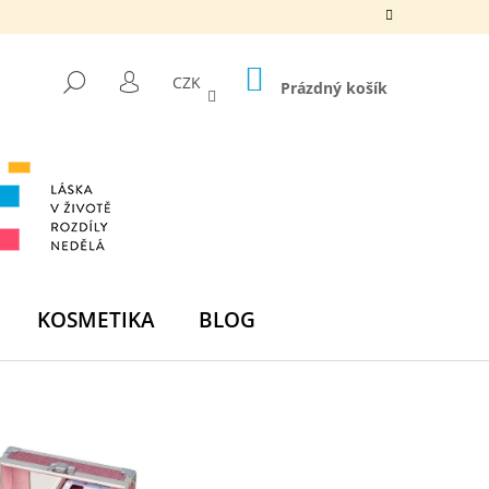
NÁKUPNÍ
HLEDAT
CZK
KOŠÍK
Prázdný košík
PŘIHLÁŠENÍ
KOSMETIKA
BLOG
Následující
DNÍ BOMBA -