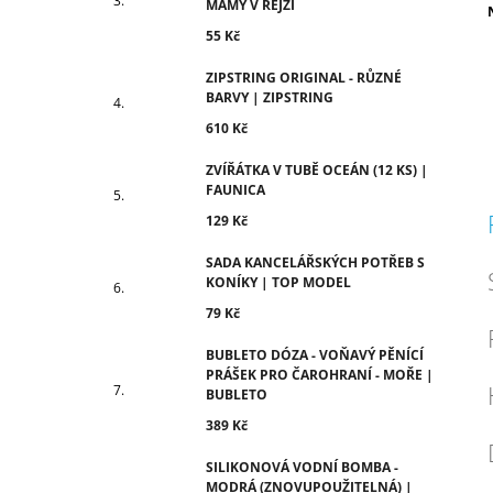
MÁMY V REJŽI
c
55 Kč
ZIPSTRING ORIGINAL - RŮZNÉ
BARVY | ZIPSTRING
610 Kč
ZVÍŘÁTKA V TUBĚ OCEÁN (12 KS) |
FAUNICA
129 Kč
SADA KANCELÁŘSKÝCH POTŘEB S
KONÍKY | TOP MODEL
79 Kč
BUBLETO DÓZA - VOŇAVÝ PĚNÍCÍ
PRÁŠEK PRO ČAROHRANÍ - MOŘE |
BUBLETO
389 Kč
SILIKONOVÁ VODNÍ BOMBA -
MODRÁ (ZNOVUPOUŽITELNÁ) |