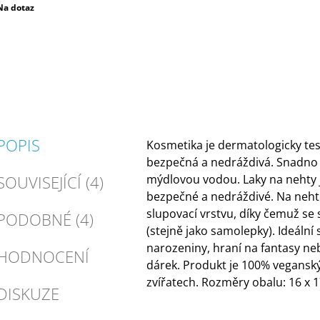
Měrná
Na dotaz
ena:
POPIS
Kosmetika je dermatologicky tes
bezpečná a nedráždivá. Snadno
SOUVISEJÍCÍ (4)
mýdlovou vodou. Laky na nehty 
bezpečné a nedráždivé. Na nehte
slupovací vrstvu, díky čemuž se
PODOBNÉ (4)
(stejně jako samolepky). Ideální 
narozeniny, hraní na fantasy neb
HODNOCENÍ
dárek. Produkt je 100% vegansk
zvířatech. Rozměry obalu: 16 x 1
DISKUZE