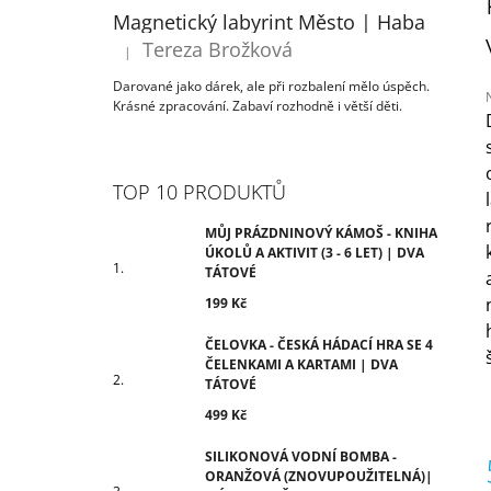
ÚKOLŮ A AKTIVIT (3 - 6 LET) | DVA
T
Magnetický labyrint Město | Haba
TÁTOVÉ
R
Tereza Brožková
199 Kč
|
Hodnocení produktu je 5 z 5 hvězdiček.
A
Darované jako dárek, ale při rozbalení mělo úspěch.
N
Krásné zpracování. Zabaví rozhodně i větší děti.
N
Í
j
0
P
TOP 10 PRODUKTŮ
z
A
N
MŮJ PRÁZDNINOVÝ KÁMOŠ - KNIHA
h
ÚKOLŮ A AKTIVIT (3 - 6 LET) | DVA
E
TÁTOVÉ
L
199 Kč
ČELOVKA - ČESKÁ HÁDACÍ HRA SE 4
ČELENKAMI A KARTAMI | DVA
TÁTOVÉ
499 Kč
SILIKONOVÁ VODNÍ BOMBA -
ORANŽOVÁ (ZNOVUPOUŽITELNÁ)|