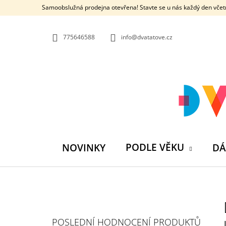
K
Přejít
Samoobslužná prodejna otevřena! Stavte se u nás každý den včetn
na
O
ZPĚT
ZPĚT
obsah
DO
DO
Š
OBCHODU
OBCHODU
775646588
info@dvatatove.cz
Í
K
PODLE VĚKU
NOVINKY
DÁ
P
O
S
MŮJ PRÁZDNINOVÝ KÁMOŠ - KNIHA
POSLEDNÍ HODNOCENÍ PRODUKTŮ