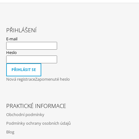
Z
Á
PŘIHLÁŠENÍ
P
E-mail
A
T
Heslo
Í
PŘIHLÁSIT SE
Nová registrace
Zapomenuté heslo
PRAKTICKÉ INFORMACE
Obchodní podmínky
Podmínky ochrany osobních údajů
Blog