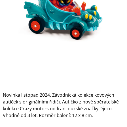
A
J
Í
T
?
HLEDAT
D
O
Novinka listopad 2024.
Závodnická kolekce kovových
P
autíček s originálními řidiči. Autíčko z nové sběratelské
O
kolekce Crazy motors od francouzské značky Djeco.
R
Vhodné od 3 let. Rozměr balení: 12 x 8 cm.
U
Č
U