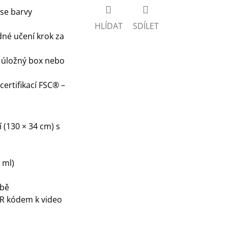
se barvy
HLÍDAT
SDÍLET
né učení krok za
o úložný box nebo
certifikací FSC® –
 (130 × 34 cm) s
 ml)
lbě
QR kódem k video