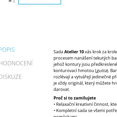
POPIS
Sada
Atelier 10
vás krok za kro
procesem nanášení tekutých bar
HODNOCENÍ
jehož kontury jsou předkreslené
konturovací hmotou (
gutta
). Ba
DISKUZE
rozlévají a vytvářejí jedinečné p
je vždy originál, který můžete h
darovat.
Proč si to zamilujete
• Relaxační kreativní činnost, k
• Kompletní sada se všemi potř
pomůckami