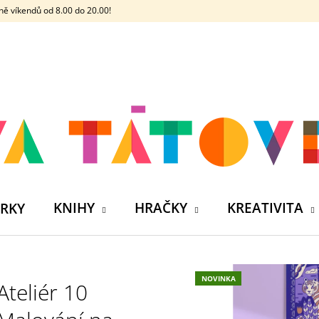
ě víkendů od 8.00 do 20.00!
CO POTŘEBUJETE NAJÍT?
HLEDAT
DOPORUČUJEME
KNIHY
HRAČKY
KREATIVITA
RKY
NOVINKA
Ateliér 10
ČELOVKA - ČESKÁ HÁDACÍ HRA SE 4
SILIKONOVÁ VO