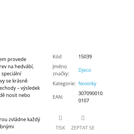
Kód
15039
kem provede
ev na hedvábí,
Jméno
Djeco
 speciální
značky
:
rvy se krásně
Kategorie
:
Novinky
řechody – výsledek
307090010
rdě nosit nebo
EAN
:
0107
terou zvládne každý
ebnými
TISK
ZEPTAT SE