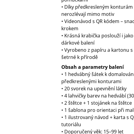
• Díky předkresleným konturám 
nerozlévají mimo motiv
• Videonávod s QR kódem – snad
krokem
• Krásná krabička poslouží i jak
dárkové balení
• Vyrobeno z papíru a kartonu s 
šetrné k přírodě
Obsah a parametry balení
• 1 hedvábný šátek k domalování
předkreslenými konturami
• 20 svorek na upevnění látky
• 4 lahvičky barev na hedvábí (30
• 2 štětce + 1 stojánek na štětce
• 1 šablona pro orientaci při ma
• 1 ilustrovaný návod + karta s 
tutoriálu
• Doporučený věk: 15–99 let