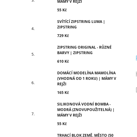
MÁMY V REJŽI
55 Kč
SVÍTÍCÍ ZIPSTRING LUMA |
ZIPSTRING
729 Kč
ZIPSTRING ORIGINAL - RŮZNÉ
BARVY | ZIPSTRING
610 Kč
DOMÁCÍ MODELÍNA MAMOLÍNA
(VHODNÁ OD 1 ROKU) | MÁMY V
REJŽI
165 Kč
SILIKONOVÁ VODNÍ BOMBA -
MODRÁ (ZNOVUPOUŽITELNÁ) |
MÁMY V REJŽI
55 Kč
TRHACÍ BLOK ZEMĚ, MĚSTO (50