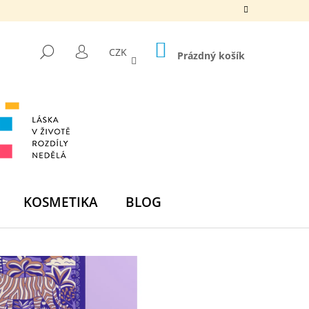
NÁKUPNÍ
HLEDAT
CZK
KOŠÍK
Prázdný košík
PŘIHLÁŠENÍ
KOSMETIKA
BLOG
Následující
DNÍ BOMBA - ZELENÁ