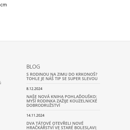
5 cm
BLOG
S RODINOU NA ZIMU DO KRKONOŠ?
TOHLE JE NÁŠ TIP SE SUPER SLEVOU
ů
8.12.2024
NAŠE NOVÁ KNIHA POHLAĎOUŠKO:
MYŠÍ RODINKA ZAŽIJE KOUZELNICKÉ
DOBRODRUŽSTVÍ
14.11.2024
DVA TÁTOVÉ OTEVŘELI NOVÉ
HRAČKÁŘSTVÍ VE STARÉ BOLESLAVI: