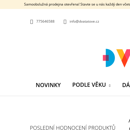
K
Přejít
Samoobslužná prodejna otevřena! Stavte se u nás každý den včetn
na
O
ZPĚT
ZPĚT
obsah
DO
DO
Š
OBCHODU
OBCHODU
775646588
info@dvatatove.cz
Í
K
PODLE VĚKU
NOVINKY
DÁ
P
O
S
MŮJ PRÁZDNINOVÝ KÁMOŠ - KNIHA
POSLEDNÍ HODNOCENÍ PRODUKTŮ