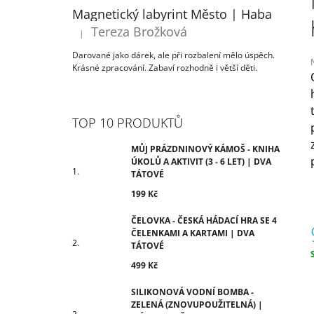
ÚKOLŮ A AKTIVIT (3 - 6 LET) | DVA
T
Magnetický labyrint Město | Haba
TÁTOVÉ
R
Tereza Brožková
199 Kč
|
Hodnocení produktu je 5 z 5 hvězdiček.
A
Darované jako dárek, ale při rozbalení mělo úspěch.
N
Krásné zpracování. Zabaví rozhodně i větší děti.
N
Í
j
0
P
TOP 10 PRODUKTŮ
z
A
N
MŮJ PRÁZDNINOVÝ KÁMOŠ - KNIHA
h
ÚKOLŮ A AKTIVIT (3 - 6 LET) | DVA
E
TÁTOVÉ
L
199 Kč
ČELOVKA - ČESKÁ HÁDACÍ HRA SE 4
ČELENKAMI A KARTAMI | DVA
TÁTOVÉ
499 Kč
c
SILIKONOVÁ VODNÍ BOMBA -
ZELENÁ (ZNOVUPOUŽITELNÁ) |