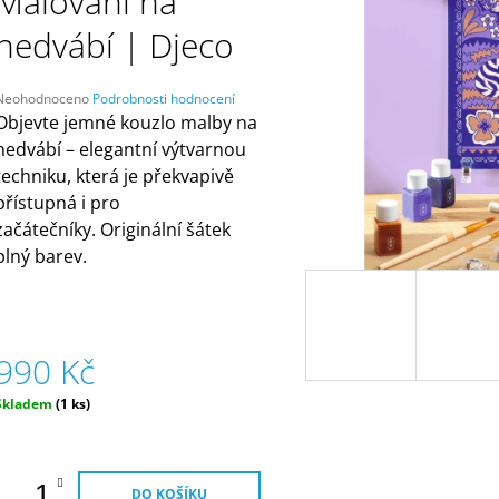
Malování na
ČELENKAMI A KARTAMI | DVA TÁTOVÉ
(ZNOVUPOUŽITEL
499 Kč
55 Kč
hedvábí | Djeco
Průměrné
Neohodnoceno
Podrobnosti hodnocení
hodnocení
Objevte jemné kouzlo malby na
produktu
hedvábí – elegantní výtvarnou
e
techniku, která je překvapivě
,0
přístupná i pro
5
začátečníky. Originální šátek
vězdiček.
plný barev.
990 Kč
Měrná
Skladem
(1 ks)
ena:
DO KOŠÍKU