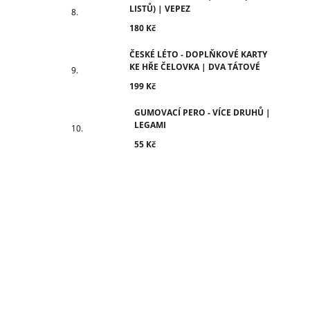
LISTŮ) | VEPEZ
180 Kč
ČESKÉ LÉTO - DOPLŇKOVÉ KARTY
KE HŘE ČELOVKA | DVA TÁTOVÉ
199 Kč
GUMOVACÍ PERO - VÍCE DRUHŮ |
LEGAMI
55 Kč