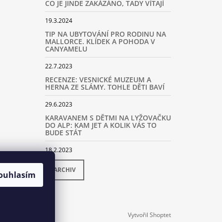
CO JE JINDE ZAKÁZÁNO, TADY VÍTAJÍ
19.3.2024
TIP NA UBYTOVÁNÍ PRO RODINU NA
MALLORCE. KLÍDEK A POHODA V
CANYAMELU
22.7.2023
RECENZE: VESNICKÉ MUZEUM A
HERNA ZE SLÁMY. TOHLE DĚTI BAVÍ
29.6.2023
KARAVANEM S DĚTMI NA LYŽOVAČKU
DO ALP: KAM JET A KOLIK VÁS TO
BUDE STÁT
18.2.2023
ARCHIV
ouhlasím
Vytvořil Shoptet