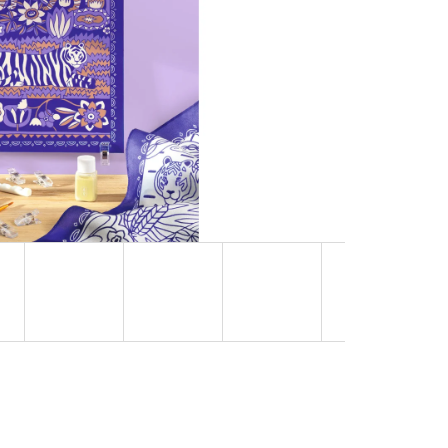
NÁ) | MÁMY V REJŽI