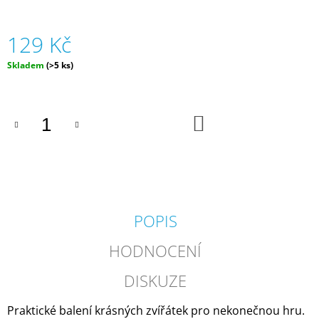
J
E
129 Kč
M
E
Měrná
Skladem
(>5 ks)
cena:
SILIKONOVÁ
VODNÍ
BOMBA
DO
-
KOŠÍKU
ZELENÁ
(ZNOVUPOUŽITELNÁ)
|
MÁMY
V
REJŽI
55
POPIS
Kč
HODNOCENÍ
DISKUZE
Praktické balení krásných zvířátek pro nekonečnou hru.