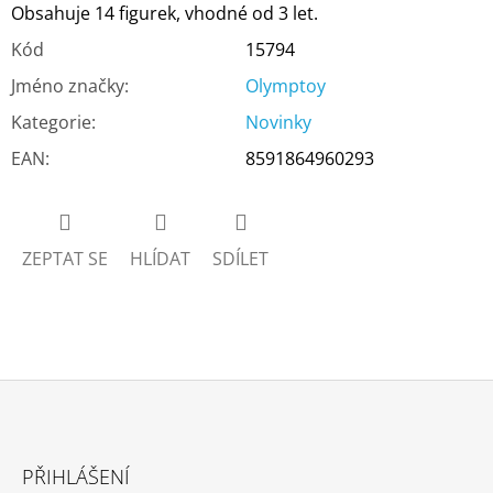
Obsahuje 14 figurek, vhodné od 3 let.
Kód
15794
Jméno značky
:
Olymptoy
Kategorie
:
Novinky
EAN
:
8591864960293
ZEPTAT SE
HLÍDAT
SDÍLET
Z
Á
PŘIHLÁŠENÍ