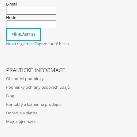
P
E-mail
A
T
Heslo
Í
PŘIHLÁSIT SE
Nová registrace
Zapomenuté heslo
PRAKTICKÉ INFORMACE
Obchodní podmínky
Podmínky ochrany osobních údajů
Blog
Kontakty a kamenná prodejna
Doprava a platba
Moje objednávka