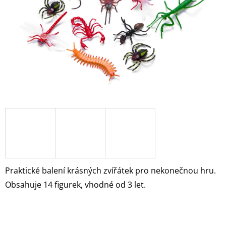
A
J
Í
T
?
HLEDAT
D
O
Praktické balení krásných zvířátek pro nekonečnou hru.
P
Obsahuje 14 figurek, vhodné od 3 let.
O
R
U
Č
U