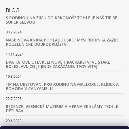
BLOG
S RODINOU NA ZIMU DO KRKONOŠ? TOHLE JE NÁŠ TIP SE
SUPER SLEVOU
8.12.2024
NAŠE NOVÁ KNIHA POHLAĎOUŠKO: MYŠÍ RODINKA ZAŽIJE
KOUZELNICKÉ DOBRODRUŽSTVÍ
14.11.2024
DVA TÁTOVÉ OTEVŘELI NOVÉ HRAČKÁŘSTVÍ VE STARÉ
BOLESLAVI: CO JE JINDE ZAKÁZÁNO, TADY VÍTAJÍ
19.3.2024
TIP NA UBYTOVÁNÍ PRO RODINU NA MALLORCE. KLÍDEK A
POHODA V CANYAMELU
22.7.2023
RECENZE: VESNICKÉ MUZEUM A HERNA ZE SLÁMY. TOHLE
DĚTI BAVÍ
29.6.2023
KARAVANEM S DĚTMI NA LYŽOVAČKU DO ALP: KAM JET A