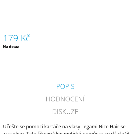
J
E
M
E
179 Kč
SILIKONOVÁ
VODNÍ
BOMBA
Měrná
Na dotaz
-
cena:
ORANŽOVÁ
(ZNOVUPOUŽITELNÁ)|
MÁMY
V
REJŽI
55
POPIS
Kč
HODNOCENÍ
DISKUZE
Učešte se pomocí kartáče na vlasy Legami Nice Hair se
zrcadlem. Tato šikovná kosmetická pomůcka se dá složit