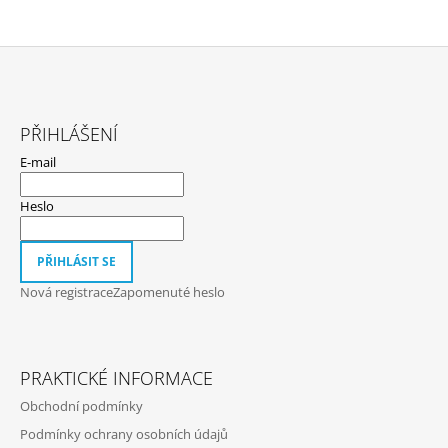
Z
Á
PŘIHLÁŠENÍ
P
E-mail
A
T
Heslo
Í
PŘIHLÁSIT SE
Nová registrace
Zapomenuté heslo
PRAKTICKÉ INFORMACE
Obchodní podmínky
Podmínky ochrany osobních údajů