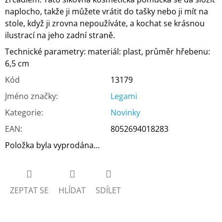
naplocho, takže ji můžete vrátit do tašky nebo ji mít na
stole, když ji zrovna nepoužíváte, a kochat se krásnou
ilustrací na jeho zadní straně.
Technické parametry:
materiál: plast,
průměr hřebenu:
6,5 cm
Kód
13179
Jméno značky
:
Legami
Kategorie
:
Novinky
EAN
:
8052694018283
Položka byla vyprodána…
ZEPTAT SE
HLÍDAT
SDÍLET