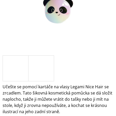
A
J
Í
T
?
HLEDAT
D
O
Učešte se pomocí kartáče na vlasy Legami Nice Hair se
P
zrcadlem. Tato šikovná kosmetická pomůcka se dá složit
O
naplocho, takže ji můžete vrátit do tašky nebo ji mít na
R
stole, když ji zrovna nepoužíváte, a kochat se krásnou
U
Č
ilustrací na jeho zadní straně.
U