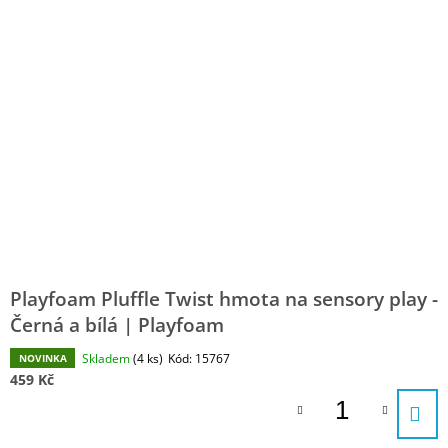
E
P
A
N
I
J
Í
S
Í
P
P
T
R
R
?
O
O
D
D
U
U
K
K
HLEDAT
T
T
Ů
Ů
Playfoam Pluffle Twist hmota na sensory play -
D
Černá a bílá | Playfoam
O
P
Skladem
(4 ks)
Kód:
15767
NOVINKA
O
459 Kč
R
U
Č
U