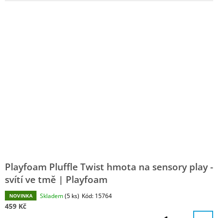
J
E
M
E
DOMÁCÍ
MODELÍNA
MAMOLÍNA
(VHODNÁ
OD
1
ROKU)
|
MÁMY
V
REJŽI
165
Kč
Playfoam Pluffle Twist hmota na sensory play -
svítí ve tmě | Playfoam
Skladem
(5 ks)
Kód:
15764
NOVINKA
459 Kč