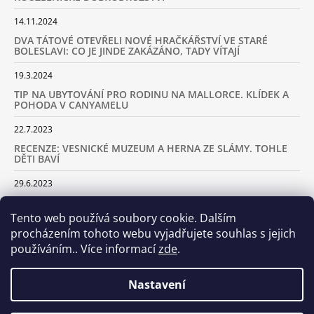
14.11.2024
DVA TÁTOVÉ OTEVŘELI NOVÉ HRAČKÁŘSTVÍ VE STARÉ
BOLESLAVI: CO JE JINDE ZAKÁZÁNO, TADY VÍTAJÍ
19.3.2024
TIP NA UBYTOVÁNÍ PRO RODINU NA MALLORCE. KLÍDEK A
POHODA V CANYAMELU
22.7.2023
RECENZE: VESNICKÉ MUZEUM A HERNA ZE SLÁMY. TOHLE
DĚTI BAVÍ
29.6.2023
KARAVANEM S DĚTMI NA LYŽOVAČKU DO ALP: KAM JET A
KOLIK VÁS TO BUDE STÁT
Tento web používá soubory cookie. Dalším
procházením tohoto webu vyjadřujete souhlas s jejich
18.2.2023
používáním.. Více informací
zde
.
ARCHIV
Nastavení