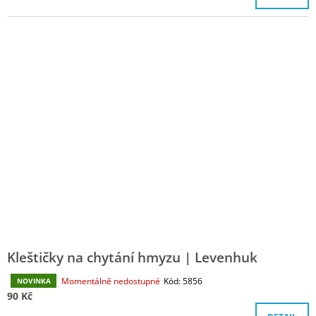
5,0
z
5
hvězdiček.
Kleštičky na chytání hmyzu | Levenhuk
Průměrné
Momentálně nedostupné
Kód:
5856
NOVINKA
hodnocení
90 Kč
produktu
je