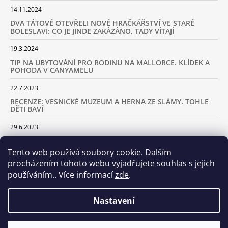
14.11.2024
DVA TÁTOVÉ OTEVŘELI NOVÉ HRAČKÁŘSTVÍ VE STARÉ
BOLESLAVI: CO JE JINDE ZAKÁZÁNO, TADY VÍTAJÍ
19.3.2024
TIP NA UBYTOVÁNÍ PRO RODINU NA MALLORCE. KLÍDEK A
POHODA V CANYAMELU
22.7.2023
RECENZE: VESNICKÉ MUZEUM A HERNA ZE SLÁMY. TOHLE
DĚTI BAVÍ
29.6.2023
KARAVANEM S DĚTMI NA LYŽOVAČKU DO ALP: KAM JET A
KOLIK VÁS TO BUDE STÁT
Tento web používá soubory cookie. Dalším
procházením tohoto webu vyjadřujete souhlas s jejich
18.2.2023
používáním.. Více informací
zde
.
ARCHIV
Nastavení