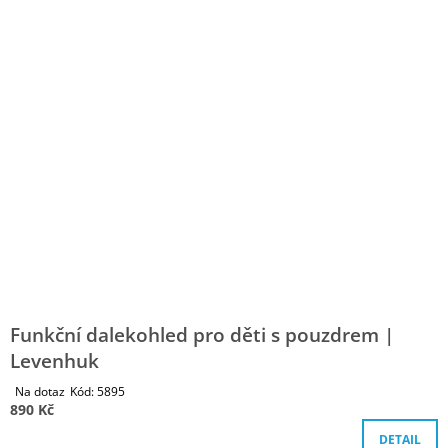
5
J
hvězdiček.
E
M
E
ČESKÉ
LÉTO
-
DOPLŇKOVÉ
KARTY
KE
HŘE
ČELOVKA
|
DVA
TÁTOVÉ
199
Kč
Funkční dalekohled pro děti s pouzdrem |
Levenhuk
Průměrné
Na dotaz
Kód:
5895
hodnocení
890 Kč
produktu
je
DETAIL