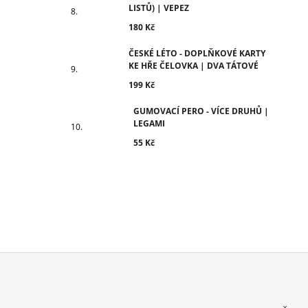
LISTŮ) | VEPEZ
180 Kč
ČESKÉ LÉTO - DOPLŇKOVÉ KARTY
KE HŘE ČELOVKA | DVA TÁTOVÉ
199 Kč
GUMOVACÍ PERO - VÍCE DRUHŮ |
LEGAMI
55 Kč
Z
Á