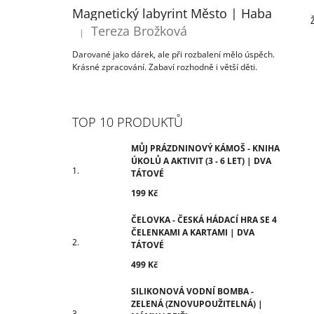
ÚKOLŮ A AKTIVIT (3 - 6 LET) | DVA
T
Magnetický labyrint Město | Haba
TÁTOVÉ
R
Tereza Brožková
199 Kč
|
Hodnocení produktu je 5 z 5 hvězdiček.
A
Darované jako dárek, ale při rozbalení mělo úspěch.
N
Krásné zpracování. Zabaví rozhodně i větší děti.
N
Í
P
TOP 10 PRODUKTŮ
A
N
MŮJ PRÁZDNINOVÝ KÁMOŠ - KNIHA
ÚKOLŮ A AKTIVIT (3 - 6 LET) | DVA
E
TÁTOVÉ
L
199 Kč
ČELOVKA - ČESKÁ HÁDACÍ HRA SE 4
ČELENKAMI A KARTAMI | DVA
TÁTOVÉ
499 Kč
SILIKONOVÁ VODNÍ BOMBA -
ZELENÁ (ZNOVUPOUŽITELNÁ) |