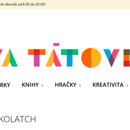
ě víkendů od 8.00 do 20.00!
CO POTŘEBUJETE NAJÍT?
HLEDAT
DOPORUČUJEME
KNIHY
HRAČKY
KREATIVITA
RKY
KOLATCH
ČELOVKA - ČESKÁ HÁDACÍ HRA SE 4
SILIKONOVÁ VO