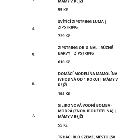
MÁMY V REJŽI
55 Kč
SVÍTÍCÍ ZIPSTRING LUMA |
ZIPSTRING
729 Kč
ZIPSTRING ORIGINAL - RŮZNÉ
BARVY | ZIPSTRING
610 Kč
DOMÁCÍ MODELÍNA MAMOLÍNA
(VHODNÁ OD 1 ROKU) | MÁMY V
REJŽI
165 Kč
SILIKONOVÁ VODNÍ BOMBA -
MODRÁ (ZNOVUPOUŽITELNÁ) |
MÁMY V REJŽI
55 Kč
TRHACÍ BLOK ZEMĚ, MĚSTO (50