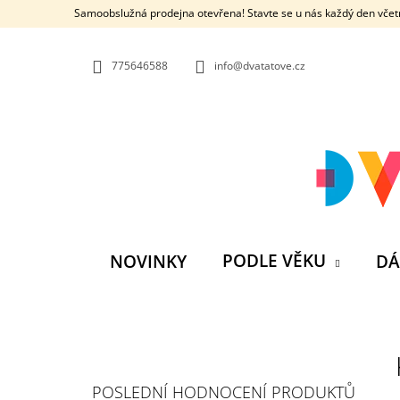
K
Přejít
Samoobslužná prodejna otevřena! Stavte se u nás každý den včetn
na
O
ZPĚT
ZPĚT
obsah
DO
DO
Š
OBCHODU
OBCHODU
775646588
info@dvatatove.cz
Í
K
PODLE VĚKU
NOVINKY
DÁ
P
O
S
MŮJ PRÁZDNINOVÝ KÁMOŠ - KNIHA
POSLEDNÍ HODNOCENÍ PRODUKTŮ