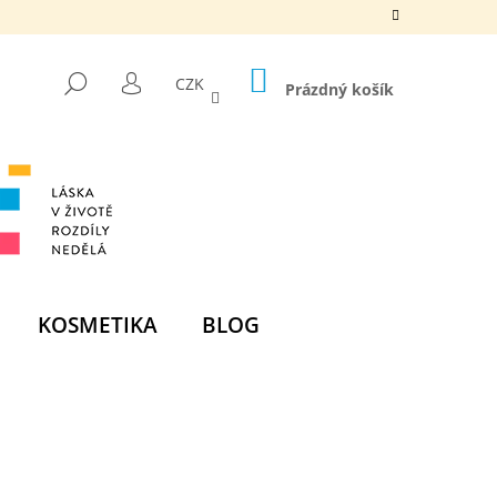
NÁKUPNÍ
HLEDAT
CZK
KOŠÍK
Prázdný košík
PŘIHLÁŠENÍ
KOSMETIKA
BLOG
Následující
DNÍ BOMBA - ZELENÁ