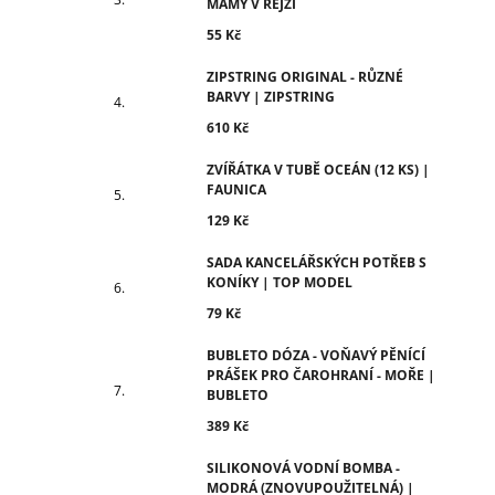
MÁMY V REJŽI
55 Kč
ZIPSTRING ORIGINAL - RŮZNÉ
BARVY | ZIPSTRING
610 Kč
ZVÍŘÁTKA V TUBĚ OCEÁN (12 KS) |
FAUNICA
129 Kč
SADA KANCELÁŘSKÝCH POTŘEB S
KONÍKY | TOP MODEL
79 Kč
BUBLETO DÓZA - VOŇAVÝ PĚNÍCÍ
PRÁŠEK PRO ČAROHRANÍ - MOŘE |
BUBLETO
389 Kč
SILIKONOVÁ VODNÍ BOMBA -
MODRÁ (ZNOVUPOUŽITELNÁ) |