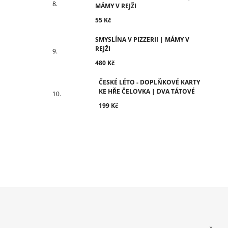
MÁMY V REJŽI
55 Kč
SMYSLÍNA V PIZZERII | MÁMY V
REJŽI
480 Kč
ČESKÉ LÉTO - DOPLŇKOVÉ KARTY
KE HŘE ČELOVKA | DVA TÁTOVÉ
199 Kč
Z
Á