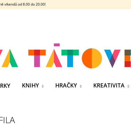
ě víkendů od 8.00 do 20.00!
CO POTŘEBUJETE NAJÍT?
HLEDAT
DOPORUČUJEME
KNIHY
HRAČKY
KREATIVITA
RKY
FILA
ČELOVKA - ČESKÁ HÁDACÍ HRA SE 4
SILIKONOVÁ VO