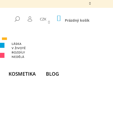
NÁKUPNÍ
HLEDAT
CZK
KOŠÍK
Prázdný košík
PŘIHLÁŠENÍ
KOSMETIKA
BLOG
Následující
DNÍ BOMBA -