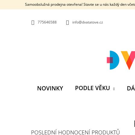
K
Přejít
Samoobslužná prodejna otevřena! Stavte se u nás každý den včetn
na
O
ZPĚT
ZPĚT
obsah
DO
DO
Š
OBCHODU
OBCHODU
775646588
info@dvatatove.cz
Í
K
PODLE VĚKU
NOVINKY
DÁ
P
O
S
MŮJ PRÁZDNINOVÝ KÁMOŠ - KNIHA
POSLEDNÍ HODNOCENÍ PRODUKTŮ