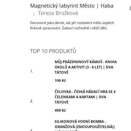
ÚKOLŮ A AKTIVIT (3 - 6 LET) | DVA
T
Magnetický labyrint Město | Haba
TÁTOVÉ
R
Tereza Brožková
199 Kč
|
Hodnocení produktu je 5 z 5 hvězdiček.
A
Darované jako dárek, ale při rozbalení mělo úspěch.
N
Krásné zpracování. Zabaví rozhodně i větší děti.
N
Í
P
TOP 10 PRODUKTŮ
A
N
MŮJ PRÁZDNINOVÝ KÁMOŠ - KNIHA
ÚKOLŮ A AKTIVIT (3 - 6 LET) | DVA
E
TÁTOVÉ
L
199 Kč
ČELOVKA - ČESKÁ HÁDACÍ HRA SE 4
ČELENKAMI A KARTAMI | DVA
TÁTOVÉ
499 Kč
SILIKONOVÁ VODNÍ BOMBA -
ORANŽOVÁ (ZNOVUPOUŽITELNÁ)|