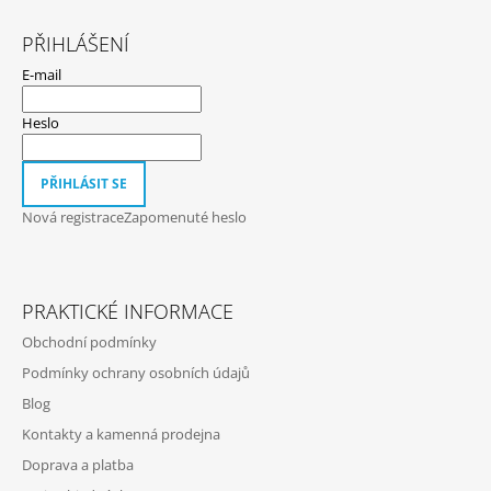
Z
A
Á
PŘIHLÁŠENÍ
J
P
E-mail
Í
A
T
T
Heslo
?
Í
PŘIHLÁSIT SE
Nová registrace
Zapomenuté heslo
HLEDAT
PRAKTICKÉ INFORMACE
D
Obchodní podmínky
O
Podmínky ochrany osobních údajů
P
O
Blog
R
Kontakty a kamenná prodejna
U
Doprava a platba
Č
U