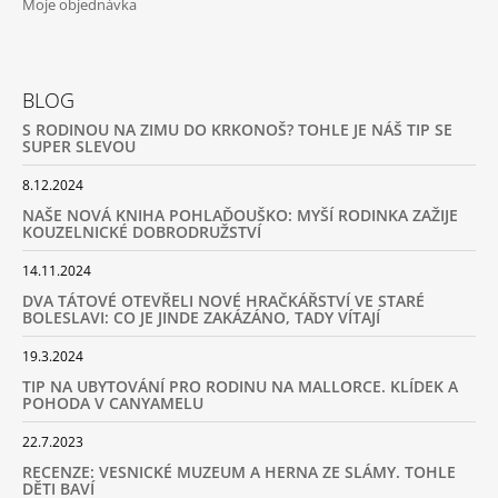
Moje objednávka
J
E
M
E
BLOG
S RODINOU NA ZIMU DO KRKONOŠ? TOHLE JE NÁŠ TIP SE
ZIPSTRING
SUPER SLEVOU
ORIGINAL
-
8.12.2024
RŮZNÉ
BARVY
NAŠE NOVÁ KNIHA POHLAĎOUŠKO: MYŠÍ RODINKA ZAŽIJE
|
KOUZELNICKÉ DOBRODRUŽSTVÍ
ZIPSTRING
14.11.2024
610
Kč
DVA TÁTOVÉ OTEVŘELI NOVÉ HRAČKÁŘSTVÍ VE STARÉ
BOLESLAVI: CO JE JINDE ZAKÁZÁNO, TADY VÍTAJÍ
19.3.2024
TIP NA UBYTOVÁNÍ PRO RODINU NA MALLORCE. KLÍDEK A
POHODA V CANYAMELU
22.7.2023
RECENZE: VESNICKÉ MUZEUM A HERNA ZE SLÁMY. TOHLE
DĚTI BAVÍ